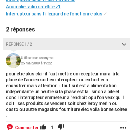
City break
Voyage de noces
Climat
Destinations
Voyage nature
Forum
+
Anomalie radio satellite z1
PHOTO
Interrupteur sans fil legrand ne fonctionne plus
✓
GUIDES D'ACHAT
2 réponses
BONS PLANS
CARTE DE VOEUX
RÉPONSE 1 / 2
Carte Bonne année
Carte Pâques
Carte de Noël
Carte Saint-Valentin
Carte d'anniversaire
DICTIONNAIRE
Utilisateur anonyme
25 mai 2009 à 19:22
Biographies
Expressions
Dictionnaire
Citations
Proverbes
PROGRAMME TV
pour etre plus clair il faut mettre un recepteur mural à la
COPAINS D'AVANT
place de l'ancien soit en interupteur ou en boitier a
encastrer mais attention il faut si il est a alimentation
Se connecter
Collèges
Universités
Service militaire
S'inscrire
Lycées
Primaires
Entreprises
Avis de recherche
independante un neutre si la phase est la ..sinon a pile et
AVIS DE DÉCÈS
donc l'interrupteur emmeteur a l'endroit opu l'on veux qu il
soit . ses produits se vendent soit chez leroy merlin ou
FORUM
casto ou autre magasins fourniture elec voila bonne soiree
Lifestyle
Sport
Television
Cinema
Bricolage
Culture
Auto
Voyage
.
1
Commenter