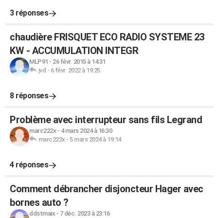
3 réponses
chaudière FRISQUET ECO RADIO SYSTEME 23
KW - ACCUMULATION INTEGR
MLP91
-
26 févr. 2015 à 14:31
jvd
-
6 févr. 2022 à 19:25
8 réponses
Problème avec interrupteur sans fils Legrand
marc222x
-
4 mars 2024 à 16:30
marc222x
-
5 mars 2024 à 19:14
4 réponses
Comment débrancher disjoncteur Hager avec
bornes auto ?
ddstmaix
-
7 déc. 2023 à 23:16