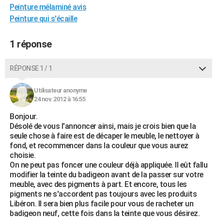
Peinture mélaminé avis
City break
Voyage de noces
Climat
Destinations
Voyage nature
Forum
+
PHOTO
Peinture qui s'écaille
GUIDES D'ACHAT
1 réponse
BONS PLANS
RÉPONSE 1 / 1
CARTE DE VOEUX
Carte Bonne année
Carte Pâques
Carte de Noël
Carte Saint-Valentin
Carte d'anniversaire
DICTIONNAIRE
Utilisateur anonyme
24 nov. 2012 à 16:55
Biographies
Expressions
Dictionnaire
Citations
Proverbes
PROGRAMME TV
Bonjour.
Désolé de vous l'annoncer ainsi, mais je crois bien que la
COPAINS D'AVANT
seule chose à faire est de décaper le meuble, le nettoyer à
fond, et recommencer dans la couleur que vous aurez
Se connecter
Collèges
Universités
Service militaire
S'inscrire
Lycées
Primaires
Entreprises
Avis de recherche
AVIS DE DÉCÈS
choisie.
On ne peut pas foncer une couleur déjà appliquée. Il eût fallu
FORUM
modifier la teinte du badigeon avant de la passer sur votre
meuble, avec des pigments à part. Et encore, tous les
Lifestyle
Sport
Television
Cinema
Bricolage
Culture
Auto
Voyage
pigments ne s'accordent pas toujours avec les produits
Libéron. Il sera bien plus facile pour vous de racheter un
badigeon neuf, cette fois dans la teinte que vous désirez.