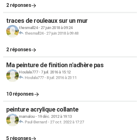
2 réponses
traces de rouleaux sur un mur
thesmall24
-
27 juin 2018 à 09:24
thesmall24
-
27 juin 2018 à 09:48
2 réponses
Ma peinture de finition n'adhère pas
Houlala777
-
7 juil. 2016 à 15:12
Houlala777
-
8 juil. 2016 à 23:11
10 réponses
peinture acrylique collante
mamalou
-
19 déc. 2012 à 19:13
Paul-Bernard
-
27 oct. 2022 à 17:27
5 réponses