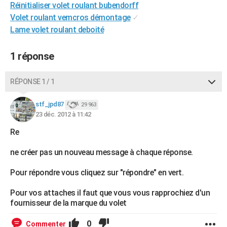
Réinitialiser volet roulant bubendorff
City break
Voyage de noces
Climat
Destinations
Voyage nature
Forum
+
PHOTO
Volet roulant vemcros démontage
✓
Lame volet roulant deboité
GUIDES D'ACHAT
BONS PLANS
1 réponse
CARTE DE VOEUX
RÉPONSE 1 / 1
Carte Bonne année
Carte Pâques
Carte de Noël
Carte Saint-Valentin
Carte d'anniversaire
DICTIONNAIRE
stf_jpd87
29 963
Biographies
Expressions
Dictionnaire
Citations
Proverbes
23 déc. 2012 à 11:42
PROGRAMME TV
Re
COPAINS D'AVANT
ne créer pas un nouveau message à chaque réponse.
Se connecter
Collèges
Universités
Service militaire
S'inscrire
Lycées
Primaires
Entreprises
Avis de recherche
AVIS DE DÉCÈS
Pour répondre vous cliquez sur "répondre" en vert.
FORUM
Pour vos attaches il faut que vous vous rapprochiez d'un
Lifestyle
Sport
Television
Cinema
Bricolage
Culture
Auto
Voyage
fournisseur de la marque du volet
0
Commenter