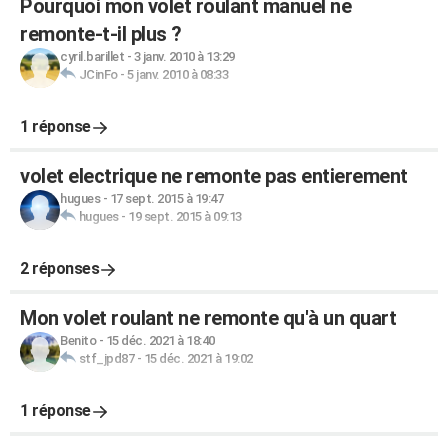
Pourquoi mon volet roulant manuel ne
remonte-t-il plus ?
cyril.barillet
-
3 janv. 2010 à 13:29
JCinFo
-
5 janv. 2010 à 08:33
1 réponse
volet electrique ne remonte pas entierement
hugues
-
17 sept. 2015 à 19:47
hugues
-
19 sept. 2015 à 09:13
2 réponses
Mon volet roulant ne remonte qu'à un quart
Benito
-
15 déc. 2021 à 18:40
stf_jpd87
-
15 déc. 2021 à 19:02
1 réponse