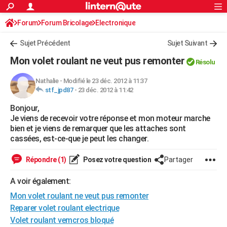
ACTUALITÉS
Forum
Forum Bricolage
Connexion
Electronique
S'inscrire
Rechercher
Société
Education
Villes
Politique
Faits Divers
Monde
+
SPORT
Sujet Précédent
Sujet Suivant
Football
Cyclisme
Forum
Coupe du monde 2026
Tennis
Rugby
CULTURE
Mon volet roulant ne veut pus remonter
Résolu
TNT
Cinéma
Musique
Programme TV
Streaming
Sorties cinéma
+
FINANCE
Nathalie
-
Modifié le 23 déc. 2012 à 11:37
stf_jpd87
-
23 déc. 2012 à 11:42
Impôts
Immobilier
Banque
Crédit
Retraite
Epargne
Risques naturels par ville
Assurance
AUTO
Bonjour,
Réserver un essai
Berlines
Forum auto
Essais
Citadines
SUV
+
HIGH-TECH
Je viens de recevoir votre réponse et mon moteur marche
bien et je viens de remarquer que les attaches sont
Meilleur smartphone
Ordinateurs
Guide high-tech
Mobiles
Internet
Jeux vidéo
+
BRICOLAGE
cassées, est-ce-que je peut les changer.
Aménagement intérieur
Cuisine
Jardinage
+
Forum
Extérieur
Salle de bains
Rangement
WEEK-END
Répondre (1)
Posez votre question
Partager
Escapades
Expositions
Week-end nature
Guides de France
Patrimoine
Musées
+
LIFESTYLE
A voir également:
Mon volet roulant ne veut pus remonter
Bien-être
Mode
+
Art de vivre
Loisirs
Modes de vie
SANTE
Reparer volet roulant electrique
Guide de la santé
Médicaments
+
Alimentation
Maladies
Sommeil
VOYAGE
Volet roulant vemcros bloqué