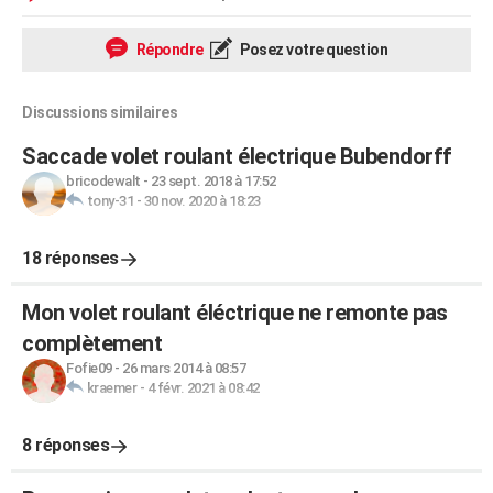
Répondre
Posez votre question
Discussions similaires
Saccade volet roulant électrique Bubendorff
bricodewalt
-
23 sept. 2018 à 17:52
tony-31
-
30 nov. 2020 à 18:23
18 réponses
Mon volet roulant éléctrique ne remonte pas
complètement
Fofie09
-
26 mars 2014 à 08:57
kraemer
-
4 févr. 2021 à 08:42
8 réponses