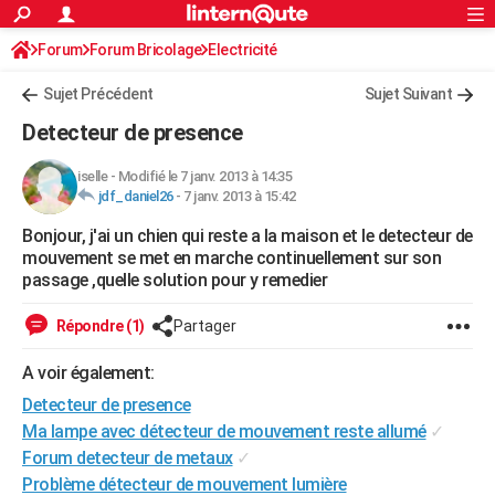
ACTUALITÉS
Forum
Forum Bricolage
Connexion
Electricité
S'inscrire
Rechercher
Société
Education
Villes
Politique
Faits Divers
Monde
+
SPORT
Sujet Précédent
Sujet Suivant
Football
Cyclisme
Forum
Coupe du monde 2026
Tennis
Rugby
CULTURE
Detecteur de presence
TNT
Cinéma
Musique
Programme TV
Streaming
Sorties cinéma
+
FINANCE
iselle
-
Modifié le 7 janv. 2013 à 14:35
jdf_daniel26
-
7 janv. 2013 à 15:42
Impôts
Immobilier
Banque
Crédit
Retraite
Epargne
Risques naturels par ville
Assurance
AUTO
Bonjour, j'ai un chien qui reste a la maison et le detecteur de
Réserver un essai
Berlines
Forum auto
Essais
Citadines
SUV
+
HIGH-TECH
mouvement se met en marche continuellement sur son
passage ,quelle solution pour y remedier
Meilleur smartphone
Ordinateurs
Guide high-tech
Mobiles
Internet
Jeux vidéo
+
BRICOLAGE
Répondre (1)
Partager
Aménagement intérieur
Cuisine
Jardinage
+
Forum
Extérieur
Salle de bains
Rangement
WEEK-END
A voir également:
Escapades
Expositions
Week-end nature
Guides de France
Patrimoine
Musées
+
LIFESTYLE
Detecteur de presence
Bien-être
Mode
+
Art de vivre
Loisirs
Modes de vie
Ma lampe avec détecteur de mouvement reste allumé
✓
SANTE
Forum detecteur de metaux
✓
Guide de la santé
Médicaments
+
Alimentation
Maladies
Sommeil
VOYAGE
Problème détecteur de mouvement lumière