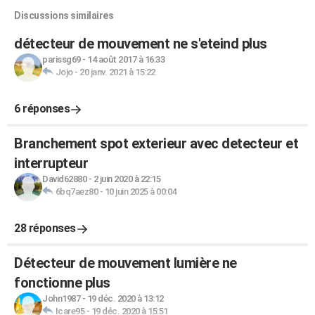
Discussions similaires
détecteur de mouvement ne s'eteind plus
parissg69
-
14 août 2017 à 16:33
Jojo
-
20 janv. 2021 à 15:22
6 réponses
Branchement spot exterieur avec detecteur et
interrupteur
David62880
-
2 juin 2020 à 22:15
6bq7aez80
-
10 juin 2025 à 00:04
28 réponses
Détecteur de mouvement lumière ne
fonctionne plus
John1987
-
19 déc. 2020 à 13:12
Icare95
-
19 déc. 2020 à 15:51