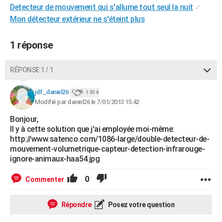
Detecteur de mouvement qui s'allume tout seul la nuit
✓
City break
Voyage de noces
Climat
Destinations
Voyage nature
Forum
+
PHOTO
Mon détecteur extérieur ne s'éteint plus
GUIDES D'ACHAT
1 réponse
BONS PLANS
RÉPONSE 1 / 1
CARTE DE VOEUX
Carte Bonne année
Carte Pâques
Carte de Noël
Carte Saint-Valentin
Carte d'anniversaire
DICTIONNAIRE
jdf_daniel26
1 814
Modifié par daniel26 le 7/01/2013 15:42
Biographies
Expressions
Dictionnaire
Citations
Proverbes
PROGRAMME TV
Bonjour,
Il y à cette solution que j'ai employée moi-même:
COPAINS D'AVANT
http://www.satenco.com/1086-large/double-detecteur-de-
mouvement-volumetrique-capteur-detection-infrarouge-
Se connecter
Collèges
Universités
Service militaire
S'inscrire
Lycées
Primaires
Entreprises
Avis de recherche
AVIS DE DÉCÈS
ignore-animaux-haa54.jpg
FORUM
0
Commenter
Lifestyle
Sport
Television
Cinema
Bricolage
Culture
Auto
Voyage
Répondre
Posez votre question