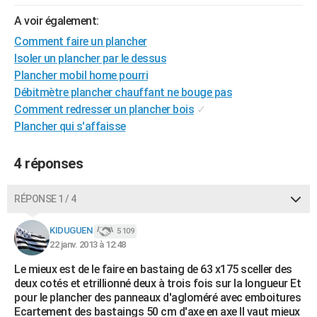
City break
Voyage de noces
Climat
Destinations
Voyage nature
Forum
+
PHOTO
A voir également:
Comment faire un plancher
GUIDES D'ACHAT
Isoler un plancher par le dessus
BONS PLANS
Plancher mobil home pourri
Débitmètre plancher chauffant ne bouge pas
CARTE DE VOEUX
Comment redresser un plancher bois
✓
Plancher qui s'affaisse
Carte Bonne année
Carte Pâques
Carte de Noël
Carte Saint-Valentin
Carte d'anniversaire
DICTIONNAIRE
Biographies
Expressions
Dictionnaire
Citations
Proverbes
PROGRAMME TV
4 réponses
COPAINS D'AVANT
RÉPONSE 1 / 4
Se connecter
Collèges
Universités
Service militaire
S'inscrire
Lycées
Primaires
Entreprises
Avis de recherche
AVIS DE DÉCÈS
KIDUGUEN
5 109
22 janv. 2013 à 12:48
FORUM
Le mieux est de le faire en bastaing de 63 x175 sceller des
Lifestyle
Sport
Television
Cinema
Bricolage
Culture
Auto
Voyage
deux cotés et etrillionné deux à trois fois sur la longueur Et
pour le plancher des panneaux d'agloméré avec emboitures
Ecartement des bastaings 50 cm d'axe en axe Il vaut mieux