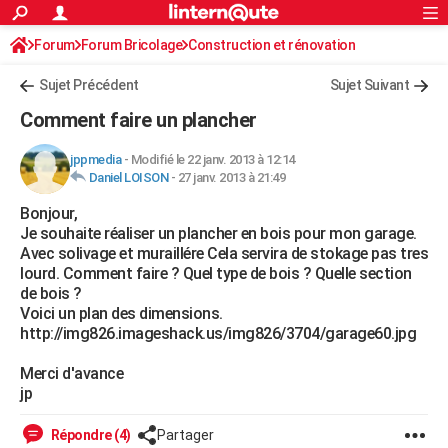
ACTUALITÉS
Forum
Forum Bricolage
Connexion
Construction et rénovation
S'inscrire
Rechercher
Société
Education
Villes
Politique
Faits Divers
Monde
+
SPORT
Charpente, toiture, combles
Sujet Précédent
Sujet Suivant
Football
Cyclisme
Forum
Coupe du monde 2026
Tennis
Rugby
CULTURE
Comment faire un plancher
TNT
Cinéma
Musique
Programme TV
Streaming
Sorties cinéma
+
FINANCE
jppmedia
-
Modifié le 22 janv. 2013 à 12:14
Daniel LOISON
-
27 janv. 2013 à 21:49
Impôts
Immobilier
Banque
Crédit
Retraite
Epargne
Risques naturels par ville
Assurance
AUTO
Bonjour,
Réserver un essai
Berlines
Forum auto
Essais
Citadines
SUV
+
HIGH-TECH
Je souhaite réaliser un plancher en bois pour mon garage.
Avec solivage et muraillére Cela servira de stokage pas tres
Meilleur smartphone
Ordinateurs
Guide high-tech
Mobiles
Internet
Jeux vidéo
+
BRICOLAGE
lourd. Comment faire ? Quel type de bois ? Quelle section
de bois ?
Aménagement intérieur
Cuisine
Jardinage
+
Forum
Extérieur
Salle de bains
Rangement
WEEK-END
Voici un plan des dimensions.
http://img826.imageshack.us/img826/3704/garage60.jpg
Escapades
Expositions
Week-end nature
Guides de France
Patrimoine
Musées
+
LIFESTYLE
Merci d'avance
Bien-être
Mode
+
Art de vivre
Loisirs
Modes de vie
SANTE
jp
Guide de la santé
Médicaments
+
Alimentation
Maladies
Sommeil
VOYAGE
Répondre (4)
Partager