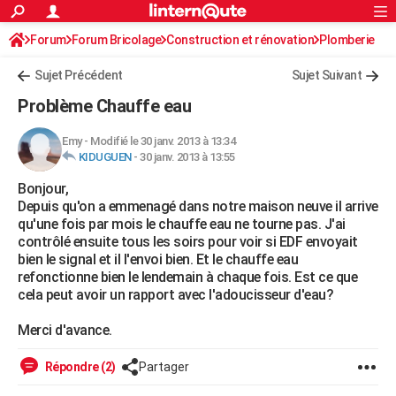
ACTUALITÉS
Forum
Forum Bricolage
Connexion
Construction et rénovation
S'inscrire
Plomberie
Rechercher
Société
Education
Villes
Politique
Faits Divers
Monde
+
SPORT
Sujet Précédent
Sujet Suivant
Football
Cyclisme
Forum
Coupe du monde 2026
Tennis
Rugby
CULTURE
Problème Chauffe eau
TNT
Cinéma
Musique
Programme TV
Streaming
Sorties cinéma
+
FINANCE
Emy
-
Modifié le 30 janv. 2013 à 13:34
KIDUGUEN
-
30 janv. 2013 à 13:55
Impôts
Immobilier
Banque
Crédit
Retraite
Epargne
Risques naturels par ville
Assurance
AUTO
Bonjour,
Réserver un essai
Berlines
Forum auto
Essais
Citadines
SUV
+
HIGH-TECH
Depuis qu'on a emmenagé dans notre maison neuve il arrive
qu'une fois par mois le chauffe eau ne tourne pas. J'ai
Meilleur smartphone
Ordinateurs
Guide high-tech
Mobiles
Internet
Jeux vidéo
+
BRICOLAGE
contrôlé ensuite tous les soirs pour voir si EDF envoyait
bien le signal et il l'envoi bien. Et le chauffe eau
Aménagement intérieur
Cuisine
Jardinage
+
Forum
Extérieur
Salle de bains
Rangement
WEEK-END
refonctionne bien le lendemain à chaque fois. Est ce que
cela peut avoir un rapport avec l'adoucisseur d'eau?
Escapades
Expositions
Week-end nature
Guides de France
Patrimoine
Musées
+
LIFESTYLE
Merci d'avance.
Bien-être
Mode
+
Art de vivre
Loisirs
Modes de vie
SANTE
Répondre (2)
Partager
Guide de la santé
Médicaments
+
Alimentation
Maladies
Sommeil
VOYAGE