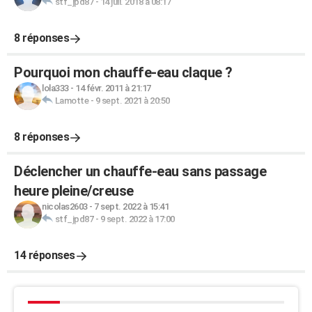
stf_jpd87
-
14 juil. 2018 à 08:17
8 réponses
Pourquoi mon chauffe-eau claque ?
lola333
-
14 févr. 2011 à 21:17
Lamotte
-
9 sept. 2021 à 20:50
8 réponses
Déclencher un chauffe-eau sans passage
heure pleine/creuse
nicolas2603
-
7 sept. 2022 à 15:41
stf_jpd87
-
9 sept. 2022 à 17:00
14 réponses