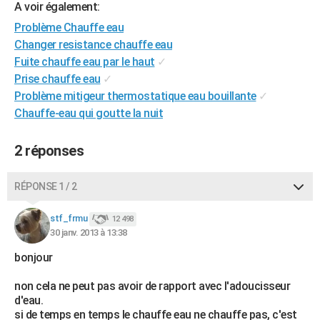
A voir également:
City break
Voyage de noces
Climat
Destinations
Voyage nature
Forum
+
PHOTO
Problème Chauffe eau
Changer resistance chauffe eau
GUIDES D'ACHAT
Fuite chauffe eau par le haut
✓
BONS PLANS
Prise chauffe eau
✓
Problème mitigeur thermostatique eau bouillante
✓
CARTE DE VOEUX
Chauffe-eau qui goutte la nuit
Carte Bonne année
Carte Pâques
Carte de Noël
Carte Saint-Valentin
Carte d'anniversaire
DICTIONNAIRE
2 réponses
Biographies
Expressions
Dictionnaire
Citations
Proverbes
PROGRAMME TV
RÉPONSE 1 / 2
COPAINS D'AVANT
Se connecter
Collèges
Universités
Service militaire
S'inscrire
Lycées
Primaires
Entreprises
Avis de recherche
stf_frmu
12 498
AVIS DE DÉCÈS
30 janv. 2013 à 13:38
FORUM
bonjour
Lifestyle
Sport
Television
Cinema
Bricolage
Culture
Auto
Voyage
non cela ne peut pas avoir de rapport avec l'adoucisseur
d'eau.
si de temps en temps le chauffe eau ne chauffe pas, c'est