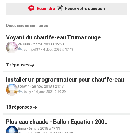
Répondre
Posez votre question
Discussions similaires
Voyant du chauffe-eau Truma rouge
valkaan
-
27 mai 2010 à 15:50
stf_jpd87
-
4 déc. 2025 à 17:43
7 réponses
Installer un programmateur pour chauffe-eau
tony44
-
28 nov. 2018 à 21:17
tony
-
14 janv. 2021 à 19:29
18 réponses
Plus eau chaude - Ballon Equation 200L
Enna
-
6 mars 2015 à 17:11