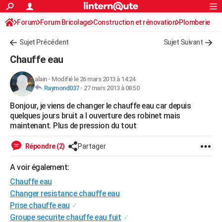
ACTUALITÉS
Forum
Forum Bricolage
Connexion
Construction et rénovation
S'inscrire
Plomberie
Rechercher
Société
Education
Villes
Politique
Faits Divers
Monde
+
SPORT
Sujet Précédent
Sujet Suivant
Football
Cyclisme
Forum
Coupe du monde 2026
Tennis
Rugby
CULTURE
Chauffe eau
TNT
Cinéma
Musique
Programme TV
Streaming
Sorties cinéma
+
FINANCE
alain
-
Modifié le 26 mars 2013 à 14:24
Raymond037
-
27 mars 2013 à 08:50
Impôts
Immobilier
Banque
Crédit
Retraite
Epargne
Risques naturels par ville
Assurance
AUTO
Bonjour, je viens de changer le chauffe eau car depuis
Réserver un essai
Berlines
Forum auto
Essais
Citadines
SUV
+
HIGH-TECH
quelques jours bruit a l ouverture des robinet mais
maintenant. Plus de pression du tout
Meilleur smartphone
Ordinateurs
Guide high-tech
Mobiles
Internet
Jeux vidéo
+
BRICOLAGE
Répondre (2)
Partager
Aménagement intérieur
Cuisine
Jardinage
+
Forum
Extérieur
Salle de bains
Rangement
WEEK-END
A voir également:
Escapades
Expositions
Week-end nature
Guides de France
Patrimoine
Musées
+
LIFESTYLE
Chauffe eau
Bien-être
Mode
+
Art de vivre
Loisirs
Modes de vie
Changer resistance chauffe eau
SANTE
Prise chauffe eau
✓
Guide de la santé
Médicaments
+
Alimentation
Maladies
Sommeil
VOYAGE
Groupe securite chauffe eau fuit
✓