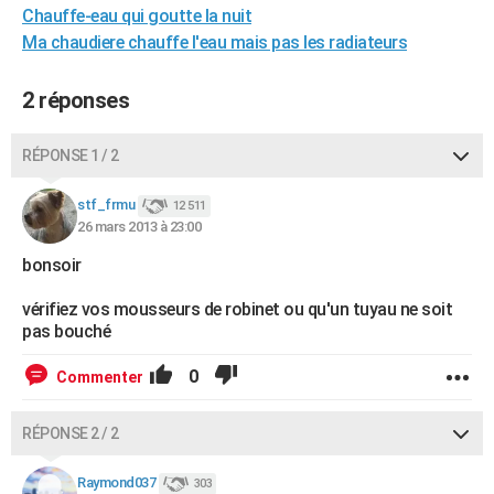
Chauffe-eau qui goutte la nuit
City break
Voyage de noces
Climat
Destinations
Voyage nature
Forum
+
PHOTO
Ma chaudiere chauffe l'eau mais pas les radiateurs
GUIDES D'ACHAT
2 réponses
BONS PLANS
RÉPONSE 1 / 2
CARTE DE VOEUX
Carte Bonne année
Carte Pâques
Carte de Noël
Carte Saint-Valentin
Carte d'anniversaire
DICTIONNAIRE
stf_frmu
12 511
26 mars 2013 à 23:00
Biographies
Expressions
Dictionnaire
Citations
Proverbes
PROGRAMME TV
bonsoir
COPAINS D'AVANT
vérifiez vos mousseurs de robinet ou qu'un tuyau ne soit
pas bouché
Se connecter
Collèges
Universités
Service militaire
S'inscrire
Lycées
Primaires
Entreprises
Avis de recherche
AVIS DE DÉCÈS
0
Commenter
FORUM
Lifestyle
Sport
Television
Cinema
Bricolage
Culture
Auto
Voyage
RÉPONSE 2 / 2
Raymond037
303