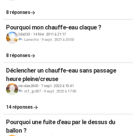
8 réponses
Pourquoi mon chauffe-eau claque ?
lola333
-
14 févr. 2011 à 21:17
Lamotte
-
9 sept. 2021 à 20:50
8 réponses
Déclencher un chauffe-eau sans passage
heure pleine/creuse
nicolas2603
-
7 sept. 2022 à 15:41
stf_jpd87
-
9 sept. 2022 à 17:00
14 réponses
Pourquoi une fuite d'eau par le dessus du
ballon ?