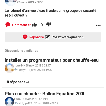
27 mars 2013 à 08:50
Le robinet d'arrivée d'eau froide sur le groupe de sécurité
est-il ouvert ?
0
Commenter
Répondre
Posez votre question
Discussions similaires
Installer un programmateur pour chauffe-eau
tony44
-
28 nov. 2018 à 21:17
tony
-
14 janv. 2021 à 19:29
18 réponses
Plus eau chaude - Ballon Equation 200L
Enna
-
6 mars 2015 à 17:11
stf_jpd87
-
14 juil. 2018 à 08:17