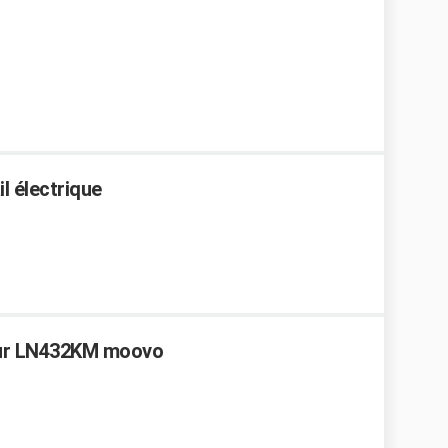
l électrique
teur LN432KM moovo