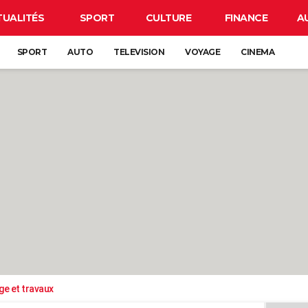
TUALITÉS
SPORT
CULTURE
FINANCE
A
SPORT
AUTO
TELEVISION
VOYAGE
CINEMA
ge et travaux