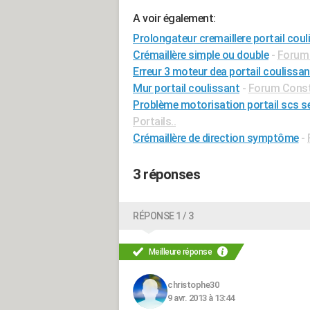
A voir également:
Prolongateur cremaillere portail coul
Crémaillère simple ou double
-
Forum 
Erreur 3 moteur dea portail coulissan
Mur portail coulissant
-
Forum Const
Problème motorisation portail scs se
Portails..
Crémaillère de direction symptôme
-
3 réponses
RÉPONSE 1 / 3
Meilleure réponse
christophe30
9 avr. 2013 à 13:44