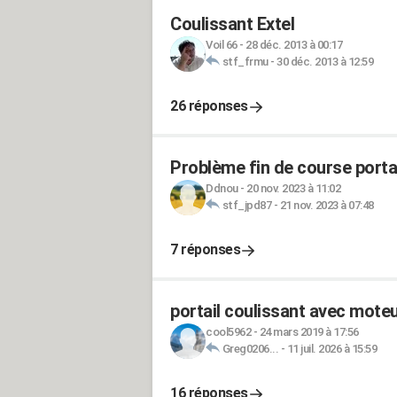
Coulissant Extel
Voil 66
-
28 déc. 2013 à 00:17
stf_frmu
-
30 déc. 2013 à 12:59
26 réponses
Problème fin de course portai
Ddnou
-
20 nov. 2023 à 11:02
stf_jpd87
-
21 nov. 2023 à 07:48
7 réponses
portail coulissant avec mo
cool5962
-
24 mars 2019 à 17:56
Greg0206...
-
11 juil. 2026 à 15:59
16 réponses