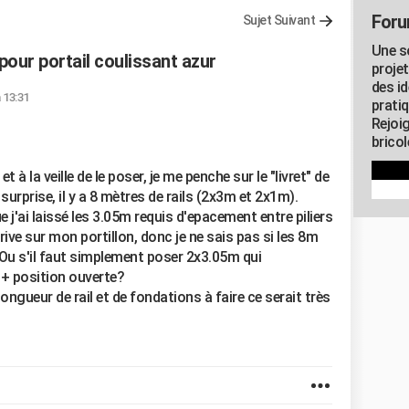
Foru
Sujet Suivant
Une s
pour portail coulissant azur
proje
des id
à 13:31
pratiq
Rejoi
brico
t à la veille de le poser, je me penche sur le "livret" de
urprise, il y a 8 mètres de rails (2x3m et 2x1m).
e j'ai laissé les 3.05m requis d'epacement entre piliers
rrive sur mon portillon, donc je ne sais pas si les 8m
 Ou s'il faut simplement poser 2x3.05m qui
 + position ouverte?
longueur de rail et de fondations à faire ce serait très