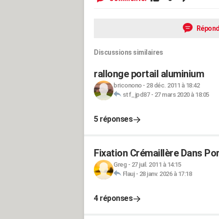
Répond
Discussions similaires
rallonge portail aluminium
briconono
-
28 déc. 2011 à 18:42
stf_jpd87
-
27 mars 2020 à 18:05
5 réponses
Fixation Crémaillère Dans Por
Greg
-
27 juil. 2011 à 14:15
Flauj
-
28 janv. 2026 à 17:18
4 réponses