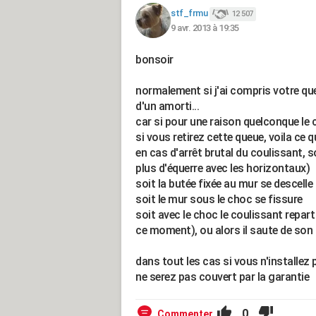
stf_frmu
12 507
9 avr. 2013 à 19:35
bonsoir
normalement si j'ai compris votre ques
d'un amorti...
car si pour une raison quelconque le co
si vous retirez cette queue, voila ce q
en cas d'arrêt brutal du coulissant, s
plus d'équerre avec les horizontaux)
soit la butée fixée au mur se descelle
soit le mur sous le choc se fissure
soit avec le choc le coulissant repa
ce moment), ou alors il saute de son r
dans tout les cas si vous n'installez
ne serez pas couvert par la garantie
0
Commenter