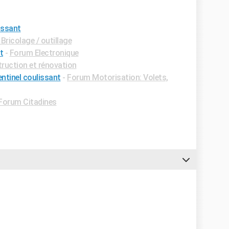
issant
Bricolage / outillage
t
-
Forum Electronique
ruction et rénovation
ntinel coulissant
-
Forum Motorisation: Volets,
Forum Citadines