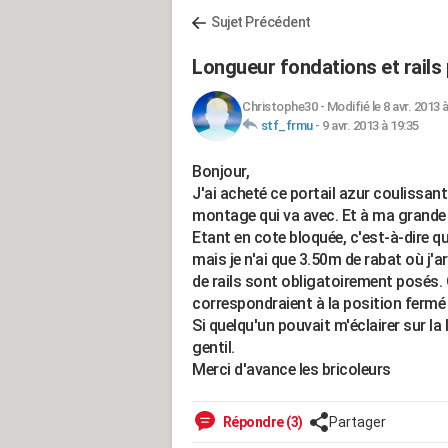
Sujet Précédent
Longueur fondations et rails 
Christophe30
-
Modifié le 8 avr. 2013 
stf_frmu
-
9 avr. 2013 à 19:35
Bonjour,
J'ai acheté ce portail azur coulissant e
montage qui va avec. Et à ma grande s
Etant en cote bloquée, c'est-à-dire qu
mais je n'ai que 3.50m de rabat où j'a
de rails sont obligatoirement posés.
correspondraient à la position fermé
Si quelqu'un pouvait m'éclairer sur la 
gentil.
Merci d'avance les bricoleurs
Répondre (3)
Partager