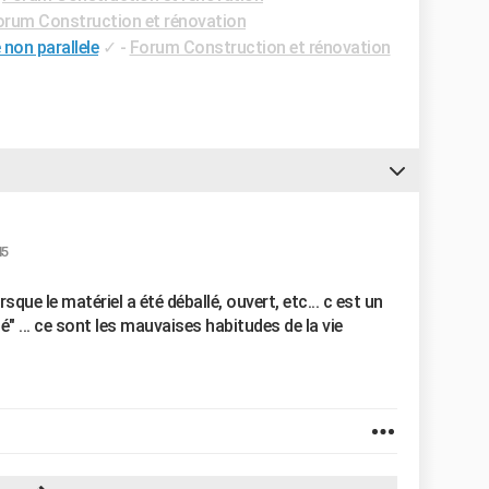
orum Construction et rénovation
 non parallele
✓
-
Forum Construction et rénovation
45
que le matériel a été déballé, ouvert, etc... c est un
 ... ce sont les mauvaises habitudes de la vie