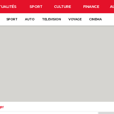
TUALITÉS
SPORT
CULTURE
FINANCE
A
SPORT
AUTO
TELEVISION
VOYAGE
CINEMA
ger