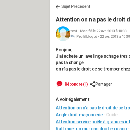
Sujet Précédent
Attention on n'a pas le droit
test
-
Modifié le 22 avr. 2013 à 10:33
Profil bloqué -
22 avr. 2013 à 10:39
Bonjour,
J'ai achete un lave linge schage tres 
pas la change
on n'a pas le droit de se tromper che
Répondre (1)
Partager
A voir également:
Attention on n'a pas le droit de se t
Angle droit maçonnerie
- Guide
Attention service poêle à granules in
Rattraper un mur pas droit en placo