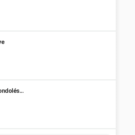
ve
ndolés...