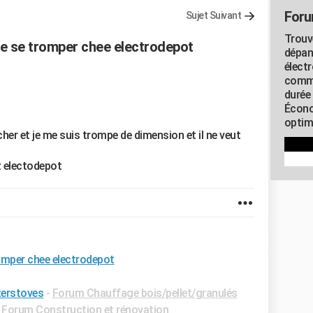
Foru
Sujet Suivant
Trouv
 de se tromper chee electrodepot
dépan
élect
commu
durée
Écono
optimi
cher et je me suis trompe de dimension et il ne veut
z electodepot
romper chee electrodepot
terstoves
-
Forum Chauffage bois/pellet/granulés
-
Forum Construction et rénovation