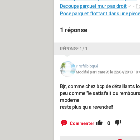
Decoupe parquet mur pas droit
✓
-
F
Pose parquet flottant dans une piece
1 réponse
RÉPONSE 1 / 1
Profil bloqué
Modifié par Icare95 le 22/04/2013 10:
Bjr, comme chez bcp de détaillants lors
peu comme "le satisfait ou remboursé"
moderne
reste plus qu a revendre!!
0
Commenter