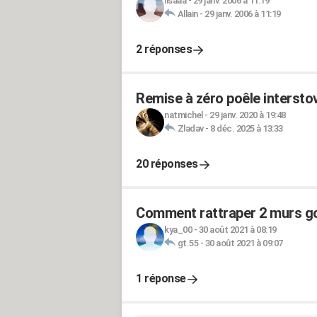
lisaaa
-
29 janv. 2006 à 11:19
Allain
-
29 janv. 2006 à 11:19
2 réponses
Remise à zéro poêle intersto
natmichel
-
29 janv. 2020 à 19:48
Zladav
-
8 déc. 2025 à 13:33
20 réponses
Comment rattraper 2 murs go
kya_00
-
30 août 2021 à 08:19
gt.55
-
30 août 2021 à 09:07
1 réponse