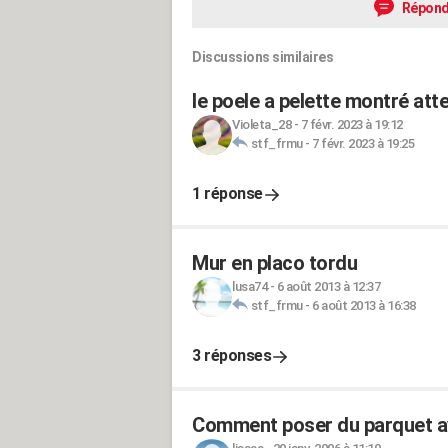
Répond
Discussions similaires
le poele a pelette montré att
Violeta_28
-
7 févr. 2023 à 19:12
stf_frmu
-
7 févr. 2023 à 19:25
1 réponse
Mur en placo tordu
lusa74
-
6 août 2013 à 12:37
stf_frmu
-
6 août 2013 à 16:38
3 réponses
Comment poser du parquet av