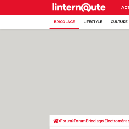
AC
BRICOLAGE
LIFESTYLE
CULTURE
Forum
Forum Bricolage
Electroména