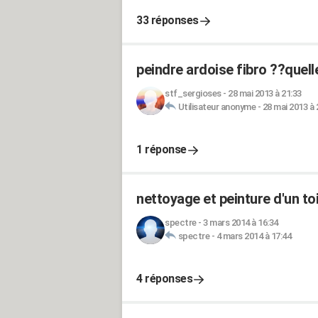
33 réponses
peindre ardoise fibro ??quell
stf_sergioses
-
28 mai 2013 à 21:33
Utilisateur anonyme
-
28 mai 2013 à 
1 réponse
nettoyage et peinture d'un to
spectre
-
3 mars 2014 à 16:34
spectre
-
4 mars 2014 à 17:44
4 réponses