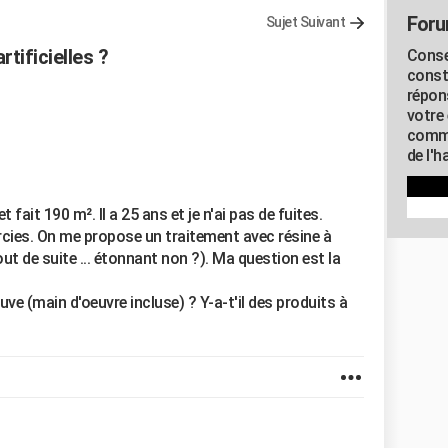
Foru
Sujet Suivant
rtificielles ?
Conse
const
répon
votre 
commu
de l'h
t fait 190 m². Il a 25 ans et je n'ai pas de fuites.
rcies. On me propose un traitement avec résine à
t de suite ... étonnant non ?). Ma question est la
e (main d'oeuvre incluse) ? Y-a-t'il des produits à