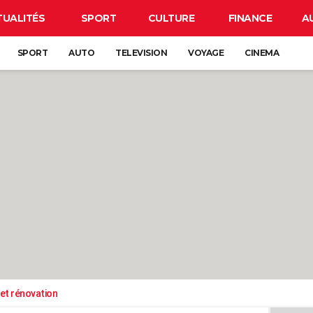
TUALITÉS
SPORT
CULTURE
FINANCE
A
SPORT
AUTO
TELEVISION
VOYAGE
CINEMA
et rénovation