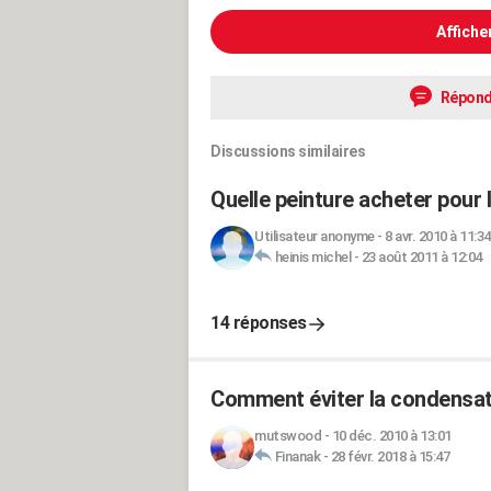
Affiche
Répond
Discussions similaires
Quelle peinture acheter pour l
Utilisateur anonyme
-
8 avr. 2010 à 11:34
heinis michel
-
23 août 2011 à 12:04
14 réponses
Comment éviter la condensati
mutswood
-
10 déc. 2010 à 13:01
Finanak
-
28 févr. 2018 à 15:47