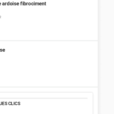
re ardoise fibrociment
2
use
UES CLICS