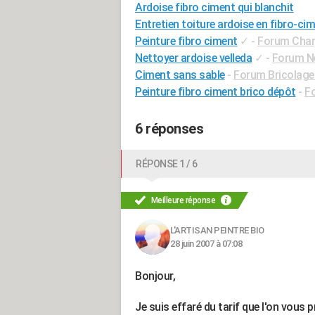
Ardoise fibro ciment qui blanchit
Entretien toiture ardoise en fibro-cim
Peinture fibro ciment
✓
-
Forum Charp
Nettoyer ardoise velleda
✓
-
Forum N
Ciment sans sable
-
Forum Bricolage 
Peinture fibro ciment brico dépôt
-
Fo
6 réponses
RÉPONSE 1 / 6
Meilleure réponse
L'ARTISAN PEINTRE BIO
28 juin 2007 à 07:08
Bonjour,
Je suis effaré du tarif que l'on vous pr