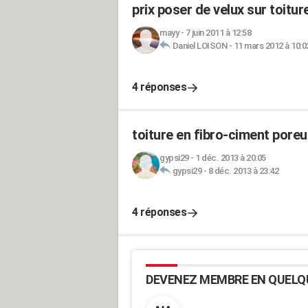
prix poser de velux sur toitu
mayy
-
7 juin 2011 à 12:58
Daniel LOISON
-
11 mars 2012 à 10:0
4 réponses
toiture en fibro-ciment pore
gypsi29
-
1 déc. 2013 à 20:05
gypsi29
-
8 déc. 2013 à 23:42
4 réponses
DEVENEZ MEMBRE EN QUELQ