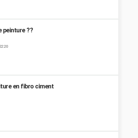
e peinture ??
22:20
iture en fibro ciment