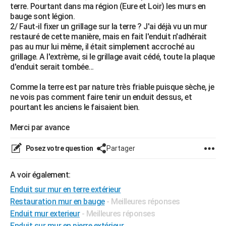
terre. Pourtant dans ma région (Eure et Loir) les murs en
City break
Voyage de noces
Climat
Destinations
Voyage nature
Forum
+
PHOTO
bauge sont légion.
2/ Faut-il fixer un grillage sur la terre ? J'ai déjà vu un mur
GUIDES D'ACHAT
restauré de cette manière, mais en fait l'enduit n'adhérait
pas au mur lui même, il était simplement accroché au
BONS PLANS
grillage. A l'extrème, si le grillage avait cédé, toute la plaque
d'enduit serait tombée...
CARTE DE VOEUX
Comme la terre est par nature très friable puisque sèche, je
Carte Bonne année
Carte Pâques
Carte de Noël
Carte Saint-Valentin
Carte d'anniversaire
DICTIONNAIRE
ne vois pas comment faire tenir un enduit dessus, et
pourtant les anciens le faisaient bien.
Biographies
Expressions
Dictionnaire
Citations
Proverbes
PROGRAMME TV
Merci par avance
COPAINS D'AVANT
Posez votre question
Partager
Se connecter
Collèges
Universités
Service militaire
S'inscrire
Lycées
Primaires
Entreprises
Avis de recherche
AVIS DE DÉCÈS
A voir également:
FORUM
Enduit sur mur en terre extérieur
Lifestyle
Sport
Television
Cinema
Bricolage
Culture
Auto
Voyage
Restauration mur en bauge
- Meilleures réponses
Enduit mur exterieur
- Meilleures réponses
Enduit sur mur en pierre extérieur