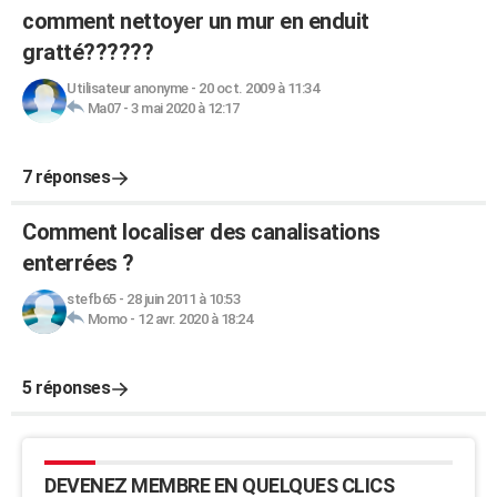
comment nettoyer un mur en enduit
gratté??????
Utilisateur anonyme
-
20 oct. 2009 à 11:34
Ma07
-
3 mai 2020 à 12:17
7 réponses
Comment localiser des canalisations
enterrées ?
stefb65
-
28 juin 2011 à 10:53
Momo
-
12 avr. 2020 à 18:24
5 réponses
DEVENEZ MEMBRE EN QUELQUES CLICS