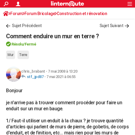
ACTUALITÉS
Forum
Forum Bricolage
Connexion
Construction et rénovation
S'inscrire
Rechercher
Société
Education
Villes
Politique
Faits Divers
Monde
+
SPORT
Sujet Précédent
Sujet Suivant
Football
Cyclisme
Forum
Coupe du monde 2026
Tennis
Rugby
CULTURE
Comment enduire un mur en terre ?
TNT
Cinéma
Musique
Programme TV
Streaming
Sorties cinéma
+
FINANCE
Résolu
/Fermé
Impôts
Immobilier
Banque
Crédit
Retraite
Epargne
Risques naturels par ville
Assurance
Mur
Terre
AUTO
Réserver un essai
Berlines
Forum auto
Essais
Citadines
SUV
+
HIGH-TECH
chris_brabant
-
7 mai 2008 à 13:20
stf_jpd87
-
7 mai 2021 à 06:55
Meilleur smartphone
Ordinateurs
Guide high-tech
Mobiles
Internet
Jeux vidéo
+
BRICOLAGE
Bonjour
Aménagement intérieur
Cuisine
Jardinage
+
Forum
Extérieur
Salle de bains
Rangement
WEEK-END
je n'arrive pas à trouver comment procéder pour faire un
Escapades
Expositions
Week-end nature
Guides de France
Patrimoine
Musées
+
LIFESTYLE
enduit sur un mur en bauge.
Bien-être
Mode
+
Art de vivre
Loisirs
Modes de vie
SANTE
1/ Faut-il utiliser un enduit à la chaux ? je trouve quantité
d'articles qui parlent de murs de pierre, de gobetis, de corps
Guide de la santé
Médicaments
+
Alimentation
Maladies
Sommeil
VOYAGE
d'enduit, et de finition, etc... mais rien pour les murs de