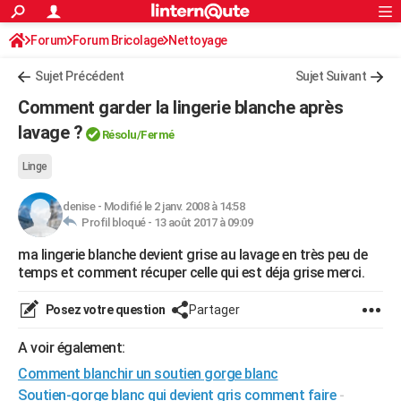
ACTUALITÉS
Forum
Forum Bricolage
Connexion
Nettoyage
S'inscrire
Rechercher
Société
Education
Villes
Politique
Faits Divers
Monde
+
SPORT
Sujet Précédent
Sujet Suivant
Football
Cyclisme
Forum
Coupe du monde 2026
Tennis
Rugby
CULTURE
Comment garder la lingerie blanche après
TNT
Cinéma
Musique
Programme TV
Streaming
Sorties cinéma
+
lavage ?
FINANCE
Résolu/Fermé
Impôts
Immobilier
Banque
Crédit
Retraite
Epargne
Risques naturels par ville
Assurance
AUTO
Linge
Réserver un essai
Berlines
Forum auto
Essais
Citadines
SUV
+
HIGH-TECH
denise
-
Modifié le 2 janv. 2008 à 14:58
Profil bloqué -
13 août 2017 à 09:09
Meilleur smartphone
Ordinateurs
Guide high-tech
Mobiles
Internet
Jeux vidéo
+
BRICOLAGE
ma lingerie blanche devient grise au lavage en très peu de
temps et comment récuper celle qui est déja grise merci.
Aménagement intérieur
Cuisine
Jardinage
+
Forum
Extérieur
Salle de bains
Rangement
WEEK-END
Escapades
Expositions
Week-end nature
Guides de France
Patrimoine
Musées
+
Posez votre question
Partager
LIFESTYLE
Bien-être
Mode
+
Art de vivre
Loisirs
Modes de vie
A voir également:
SANTE
Comment blanchir un soutien gorge blanc
Guide de la santé
Médicaments
+
Alimentation
Maladies
Sommeil
VOYAGE
Soutien-gorge blanc qui devient gris comment faire
-