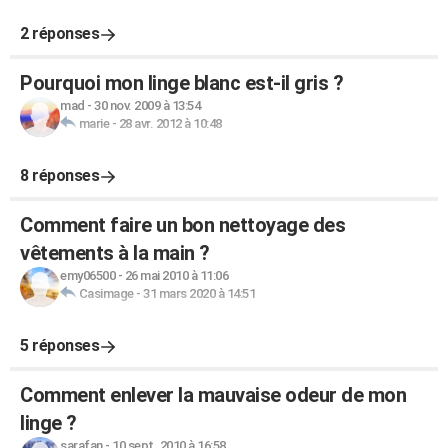
2 réponses
Pourquoi mon linge blanc est-il gris ?
mad
-
30 nov. 2009 à 13:54
marie
-
28 avr. 2012 à 10:48
8 réponses
Comment faire un bon nettoyage des
vêtements à la main ?
emy06500
-
26 mai 2010 à 11:06
Casimage
-
31 mars 2020 à 14:51
5 réponses
Comment enlever la mauvaise odeur de mon
linge ?
sarafan
-
10 sept. 2010 à 16:58