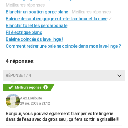
Meilleures réponses
City break
Voyage de noces
Climat
Destinations
Voyage nature
Forum
+
PHOTO
Blanchir un soutien gorge blanc
- Meilleures réponses
Baleine de soutien gorge entre le tambour et la cuve
✓
GUIDES D'ACHAT
Blanchir toilettes percarbonate
BONS PLANS
Fil électrique blanc
Baleine coincée ds lave linge !
CARTE DE VOEUX
Comment retirer une baleine coincée dans mon lave-linge ?
Carte Bonne année
Carte Pâques
Carte de Noël
Carte Saint-Valentin
Carte d'anniversaire
DICTIONNAIRE
4 réponses
Biographies
Expressions
Dictionnaire
Citations
Proverbes
PROGRAMME TV
RÉPONSE 1 / 4
COPAINS D'AVANT
Se connecter
Collèges
Universités
Service militaire
S'inscrire
Lycées
Primaires
Entreprises
Avis de recherche
Meilleure réponse
AVIS DE DÉCÈS
Alex.Louloute
FORUM
29 avr. 2008 à 21:12
Lifestyle
Sport
Television
Cinema
Bricolage
Culture
Auto
Voyage
Bonjour, vous pouvez également tramper votre lingerie
dans de l'eau avec du gros seul, ça fera sortir la grisaille !!!