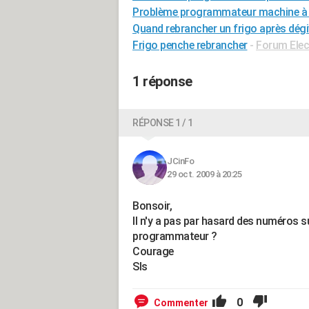
Problème programmateur machine à 
Quand rebrancher un frigo après dég
Frigo penche rebrancher
-
Forum Ele
1 réponse
RÉPONSE 1 / 1
JCinFo
29 oct. 2009 à 20:25
Bonsoir,
Il n'y a pas par hasard des numéros su
programmateur ?
Courage
Sls
0
Commenter