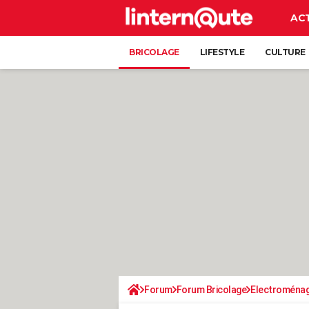
AC
BRICOLAGE
LIFESTYLE
CULTURE
Forum
Forum Bricolage
Electroména