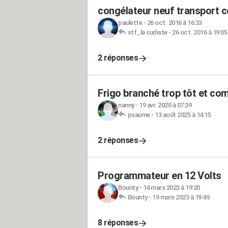
congélateur neuf transport 
paulette
-
26 oct. 2016 à 16:33
stf_la sudiste
-
26 oct. 2016 à 19:05
2 réponses
Frigo branché trop tôt et c
nanny
-
19 avr. 2020 à 07:39
psaume
-
13 août 2025 à 14:15
2 réponses
Programmateur en 12 Volts
Bounty
-
14 mars 2023 à 19:20
Bounty
-
19 mars 2023 à 19:49
8 réponses