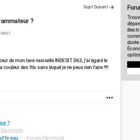
Foru
Sujet Suivant
Trouv
rammateur ?
dépan
élect
à 09:57
commu
durée
Écono
optimi
 de mon lave vaisselle INDESIT D63, j'ai égaré le
uleur des fils sans lequel je ne peux rien faire !!!!
eur ?
Electricité
uffe-eau
✓
-
Forum Electricité