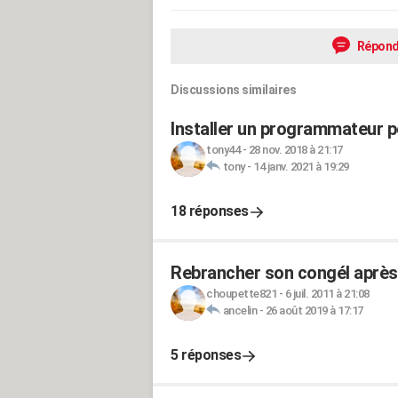
Répond
Discussions similaires
Installer un programmateur 
tony44
-
28 nov. 2018 à 21:17
tony
-
14 janv. 2021 à 19:29
18 réponses
Rebrancher son congél après
choupette821
-
6 juil. 2011 à 21:08
ancelin
-
26 août 2019 à 17:17
5 réponses