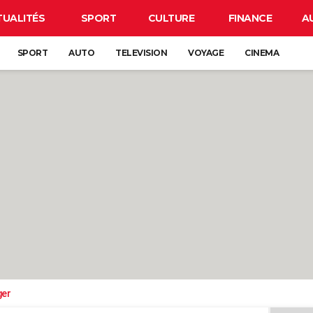
TUALITÉS
SPORT
CULTURE
FINANCE
A
SPORT
AUTO
TELEVISION
VOYAGE
CINEMA
ger