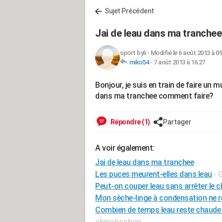
Sujet Précédent
Jai de leau dans ma tranchee
sport byli
-
Modifié le 6 août 2013 à 09
miko54
-
7 août 2013 à 16:27
Bonjour, je suis en train de faire un m
dans ma tranchee comment faire?
Répondre (1)
Partager
A voir également:
Jai de leau dans ma tranchee
Les puces meurent-elles dans leau
- 
Peut-on couper leau sans arrêter le 
Mon sèche-linge à condensation ne r
Combien de temps leau reste chaude
climatisation