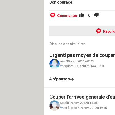
Bon courage
0
Commenter
Répond
Discussions similaires
Urgent! pas moyen de couper l'
léa
-
30 août 2014 à 00:27
xplom
-
30 août 2014 à 09:53
4 réponses
Couper l'arrivée générale d'ea
Sidelfi
-
9 nov. 2019 à 11:38
stf_jpd87
-
9 nov. 2019 à 19:15