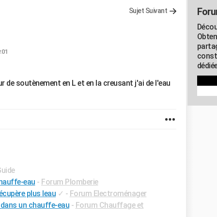
Foru
Sujet Suivant
Décou
Obten
parta
:01
const
dédiée
ur de soutènement en L et en la creusant j'ai de l'eau
Guide
chauffe-eau
-
Forum Plomberie
écupère plus leau
✓
-
Forum Electroménager
 dans un chauffe-eau
-
Forum Chauffage et