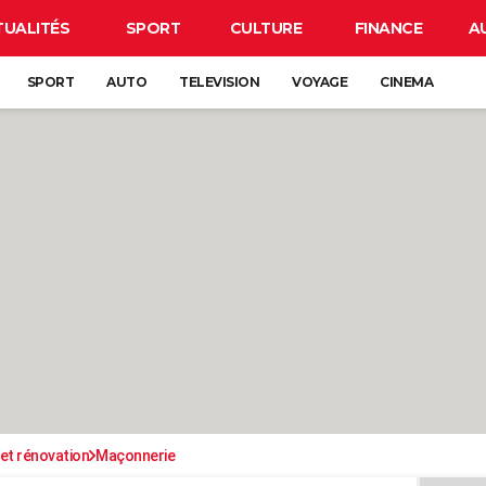
TUALITÉS
SPORT
CULTURE
FINANCE
A
SPORT
AUTO
TELEVISION
VOYAGE
CINEMA
et rénovation
Maçonnerie