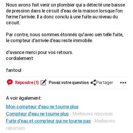
Nous avons fait venir un plombier qui a détecté une baisse
City break
Voyage de noces
Climat
Destinations
Voyage nature
Forum
+
PHOTO
de pression dans le circuit d'eau de la maison lorsque l'on
ferme l'arrivée. Il a donc conclu à une fuite au niveau du
GUIDES D'ACHAT
circuit.
BONS PLANS
Par contre, nous sommes étonnés qu'avec uen telle fuite,
le compteur d'arrivée d'eau reste immobile.
CARTE DE VOEUX
d'avance merci pour vos retours.
Carte Bonne année
Carte Pâques
Carte de Noël
Carte Saint-Valentin
Carte d'anniversaire
DICTIONNAIRE
cordialement
Biographies
Expressions
Dictionnaire
Citations
Proverbes
PROGRAMME TV
fantoul
COPAINS D'AVANT
Répondre (1)
Posez votre question
Partager
Se connecter
Collèges
Universités
Service militaire
S'inscrire
Lycées
Primaires
Entreprises
Avis de recherche
AVIS DE DÉCÈS
A voir également:
FORUM
Mon compteur d'eau ne tourne plus
Compteur d'eau ne tourne plus
- Meilleures réponses
Lifestyle
Sport
Television
Cinema
Bricolage
Culture
Auto
Voyage
Fuite d'eau et compteur qui ne tourne pas
- Meilleures
réponses