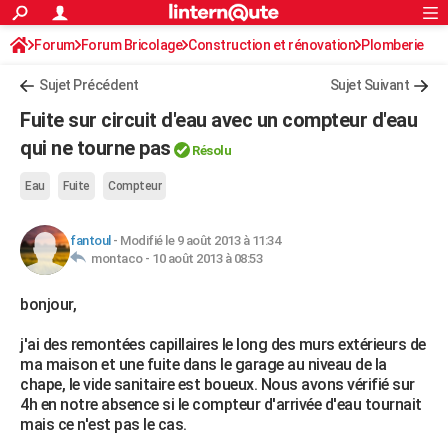
ACTUALITÉS
Forum
Forum Bricolage
Connexion
Construction et rénovation
S'inscrire
Plomberie
Rechercher
Société
Education
Villes
Politique
Faits Divers
Monde
+
SPORT
Sujet Précédent
Sujet Suivant
Football
Cyclisme
Forum
Coupe du monde 2026
Tennis
Rugby
CULTURE
Fuite sur circuit d'eau avec un compteur d'eau
TNT
Cinéma
Musique
Programme TV
Streaming
Sorties cinéma
+
qui ne tourne pas
FINANCE
Résolu
Impôts
Immobilier
Banque
Crédit
Retraite
Epargne
Risques naturels par ville
Assurance
AUTO
Eau
Fuite
Compteur
Réserver un essai
Berlines
Forum auto
Essais
Citadines
SUV
+
HIGH-TECH
fantoul
-
Modifié le 9 août 2013 à 11:34
montaco -
10 août 2013 à 08:53
Meilleur smartphone
Ordinateurs
Guide high-tech
Mobiles
Internet
Jeux vidéo
+
BRICOLAGE
bonjour,
Aménagement intérieur
Cuisine
Jardinage
+
Forum
Extérieur
Salle de bains
Rangement
WEEK-END
j'ai des remontées capillaires le long des murs extérieurs de
Escapades
Expositions
Week-end nature
Guides de France
Patrimoine
Musées
+
LIFESTYLE
ma maison et une fuite dans le garage au niveau de la
chape, le vide sanitaire est boueux. Nous avons vérifié sur
Bien-être
Mode
+
Art de vivre
Loisirs
Modes de vie
SANTE
4h en notre absence si le compteur d'arrivée d'eau tournait
mais ce n'est pas le cas.
Guide de la santé
Médicaments
+
Alimentation
Maladies
Sommeil
VOYAGE