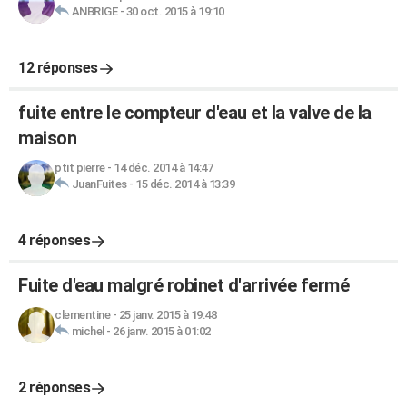
ANBRIGE
-
30 oct. 2015 à 19:10
12 réponses
fuite entre le compteur d'eau et la valve de la
maison
ptit pierre
-
14 déc. 2014 à 14:47
JuanFuites
-
15 déc. 2014 à 13:39
4 réponses
Fuite d'eau malgré robinet d'arrivée fermé
clementine
-
25 janv. 2015 à 19:48
michel
-
26 janv. 2015 à 01:02
2 réponses