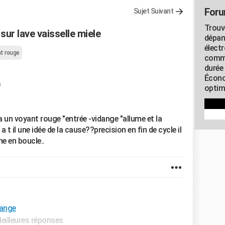
Foru
Sujet Suivant
Trouv
ur lave vaisselle miele
dépan
élect
t rouge
commu
durée
Écono
0
optimi
a un voyant rouge "entrée -vidange "allume et la
a t il une idée de la cause??precision en fin de cycle il
ne en boucle..
dange
Meilleures réponses