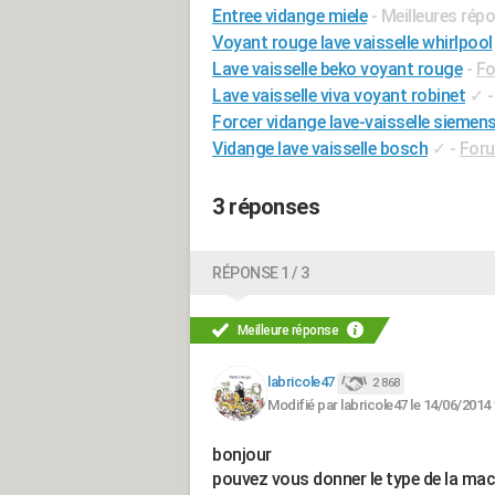
Entree vidange miele
- Meilleures rép
Voyant rouge lave vaisselle whirlpool
Lave vaisselle beko voyant rouge
-
Fo
Lave vaisselle viva voyant robinet
✓
Forcer vidange lave-vaisselle siemen
Vidange lave vaisselle bosch
✓
-
Foru
3 réponses
RÉPONSE 1 / 3
Meilleure réponse
labricole47
2 868
Modifié par labricole47 le 14/06/2014 
bonjour
pouvez vous donner le type de la mach