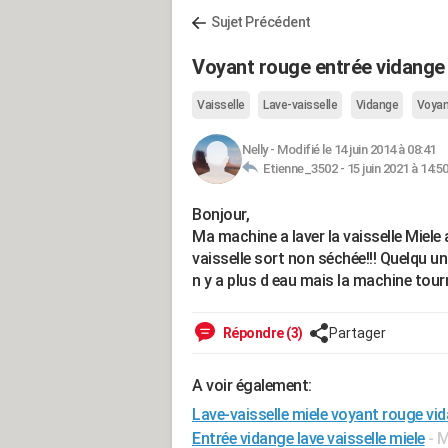
Sujet Précédent
Voyant rouge entrée vidange s
Vaisselle
Lave-vaisselle
Vidange
Voyan
Nelly
-
Modifié le 14 juin 2014 à 08:41
Etienne_3502 -
15 juin 2021 à 14:5
Bonjour,
Ma machine a laver la vaisselle Miele 
vaisselle sort non séchée!!! Quelqu un 
n y a plus d eau mais la machine tour
Répondre (3)
Partager
A voir également:
Lave-vaisselle miele voyant rouge vi
Entrée vidange lave vaisselle miele
- 