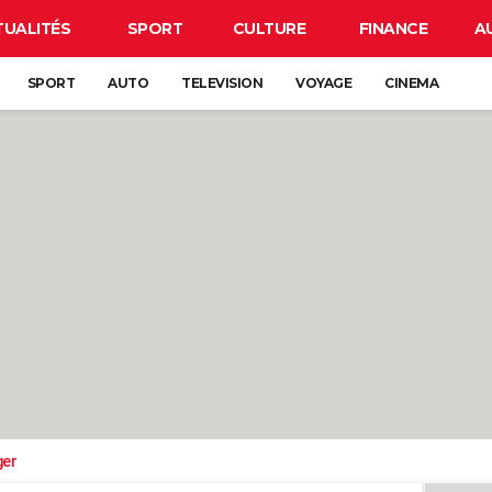
TUALITÉS
SPORT
CULTURE
FINANCE
A
SPORT
AUTO
TELEVISION
VOYAGE
CINEMA
ger