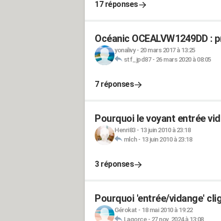
17 réponses
Océanic OCEALVW1249DD : p
yonalivy
-
20 mars 2017 à 13:25
stf_jpd87
-
26 mars 2020 à 08:05
7 réponses
Pourquoi le voyant entrée vid
Henri83
-
13 juin 2010 à 23:18
mlch
-
13 juin 2010 à 23:18
3 réponses
Pourquoi 'entrée/vidange' cli
Gérokat
-
18 mai 2010 à 19:22
Lagorce
-
27 nov. 2024 à 13:08