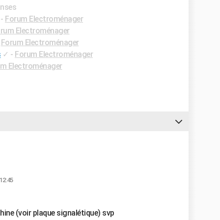
onses
-
Forum Electroménager
rum Electroménager
-
Forum Electroménager
s
✓
-
Forum Electroménager
m Electroménager
12:45
ine (voir plaque signalétique) svp