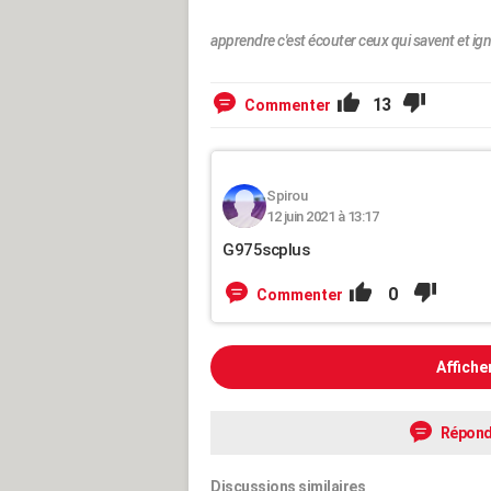
apprendre c'est écouter ceux qui savent et ign
13
Commenter
Spirou
12 juin 2021 à 13:17
G975scplus
0
Commenter
Affiche
Répond
Discussions similaires