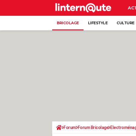
AC
BRICOLAGE
LIFESTYLE
CULTURE
Forum
Forum Bricolage
Electroména