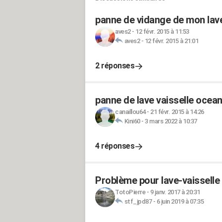
panne de vidange de mon lav
aves2
-
12 févr. 2015 à 11:53
aves2
-
12 févr. 2015 à 21:01
2 réponses
panne de lave vaisselle ocean
canaillou64
-
21 févr. 2015 à 14:26
Kini60
-
3 mars 2022 à 10:37
4 réponses
Problème pour lave-vaisselle
TotoPierre
-
9 janv. 2017 à 20:31
stf_jpd87
-
6 juin 2019 à 07:35