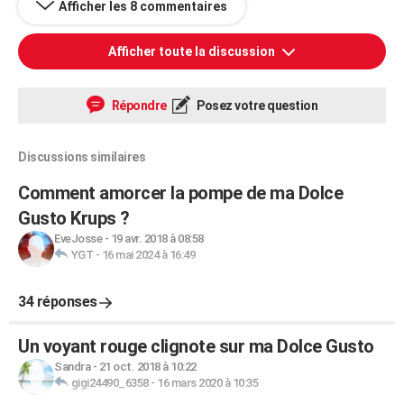
Afficher les 8 commentaires
Afficher toute la discussion
Répondre
Posez votre question
Discussions similaires
Comment amorcer la pompe de ma Dolce
Gusto Krups ?
EveJosse
-
19 avr. 2018 à 08:58
YGT
-
16 mai 2024 à 16:49
34 réponses
Un voyant rouge clignote sur ma Dolce Gusto
Sandra
-
21 oct. 2018 à 10:22
gigi24490_6358
-
16 mars 2020 à 10:35