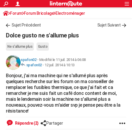
ACTUALITÉS
Forum
Forum Bricolage
Connexion
Electroménager
S'inscrire
Rechercher
Société
Education
Villes
Politique
Faits Divers
Monde
+
SPORT
Sujet Précédent
Sujet Suivant
Football
Cyclisme
Forum
Coupe du monde 2026
Tennis
Rugby
CULTURE
Dolce gusto ne s'allume plus
TNT
Cinéma
Musique
Programme TV
Streaming
Sorties cinéma
+
FINANCE
Ne s'allume plus
Gusto
Impôts
Immobilier
Banque
Crédit
Retraite
Epargne
Risques naturels par ville
Assurance
AUTO
spafon02
-
Modifié le 11 juil. 2014 à 06:08
spafon02
-
12 juil. 2014 à 10:13
Réserver un essai
Berlines
Forum auto
Essais
Citadines
SUV
+
HIGH-TECH
Bonjour, j'ai ma machine qui ne s'allumé plus après
Meilleur smartphone
Ordinateurs
Guide high-tech
Mobiles
Internet
Jeux vidéo
+
BRICOLAGE
quelques recherche sur les forum on ma conseiller de
remplacer les fusibles thermique, ce que j'ai fait et ca
Aménagement intérieur
Cuisine
Jardinage
+
Forum
Extérieur
Salle de bains
Rangement
WEEK-END
remarcher je me suis fait un café donc content de moi,
mais le lendemain soir la machine ne s'allumé plus a
Escapades
Expositions
Week-end nature
Guides de France
Patrimoine
Musées
+
LIFESTYLE
nouveaux, pouvez-vous m'aider svp je pense peu être a la
résistance!
Bien-être
Mode
+
Art de vivre
Loisirs
Modes de vie
SANTE
Répondre (2)
Partager
Guide de la santé
Médicaments
+
Alimentation
Maladies
Sommeil
VOYAGE