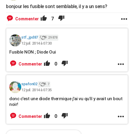
bonjour les fusible sont semblable, il y a un sens?
7
Commenter
stf_jpd87
29 878
12 juil. 2014 à 07:30
Fusible NON ; Diode Oui
0
Commenter
spafon02
7
12 juil. 2014 à 07:35
donc c'est une diode thermique j'ai vu qu'il y avait un bout
noir!
0
Commenter