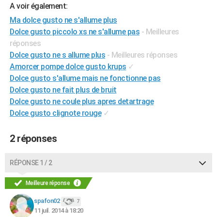
A voir également:
City break
Voyage de noces
Climat
Destinations
Voyage nature
Forum
+
PHOTO
Ma dolce gusto ne s'allume plus
Dolce gusto piccolo xs ne s'allume pas
- Meilleures
GUIDES D'ACHAT
réponses
BONS PLANS
Dolce gusto ne s allume plus
- Meilleures réponses
Amorcer pompe dolce gusto krups
✓
CARTE DE VOEUX
Dolce gusto s'allume mais ne fonctionne pas
Carte Bonne année
Carte Pâques
Carte de Noël
Carte Saint-Valentin
Carte d'anniversaire
Dolce gusto ne fait plus de bruit
DICTIONNAIRE
Dolce gusto ne coule plus apres detartrage
Biographies
Expressions
Dictionnaire
Citations
Proverbes
PROGRAMME TV
Dolce gusto clignote rouge
✓
COPAINS D'AVANT
2 réponses
Se connecter
Collèges
Universités
Service militaire
S'inscrire
Lycées
Primaires
Entreprises
Avis de recherche
AVIS DE DÉCÈS
RÉPONSE 1 / 2
FORUM
Meilleure réponse
Lifestyle
Sport
Television
Cinema
Bricolage
Culture
Auto
Voyage
spafon02
7
11 juil. 2014 à 18:20