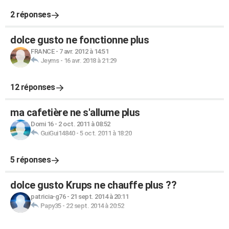
2 réponses
dolce gusto ne fonctionne plus
FRANCE
-
7 avr. 2012 à 14:51
Jeyms
-
16 avr. 2018 à 21:29
12 réponses
ma cafetière ne s'allume plus
Domi 16
-
2 oct. 2011 à 08:52
GuiGui14840
-
5 oct. 2011 à 18:20
5 réponses
dolce gusto Krups ne chauffe plus ??
patricia-g76
-
21 sept. 2014 à 20:11
Papy35
-
22 sept. 2014 à 20:52