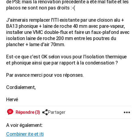
de PSE mais la rénovation précédente a été mal faite et les
City break
Voyage de noces
Climat
Destinations
Voyage nature
Forum
+
placos ne sont non pas droits :-(
PHOTO
J'aimerais remplacer l'ITI existante par une cloison alu +
GUIDES D'ACHAT
BA13 phonique + laine de roche 40 mm avec pare-vapeur,
installer une VMC double-flux et faire un faux-plafond avec
BONS PLANS
isolation laine de roche 200 mm entre les poutres du
plancher + lame d'air 70mm.
CARTE DE VOEUX
Carte Bonne année
Carte Pâques
Carte de Noël
Carte Saint-Valentin
Carte d'anniversaire
Est-ce que c'est OK selon vous pour l'isolation thermique
DICTIONNAIRE
et phonique ainsi que par rapport à la condensation ?
Biographies
Expressions
Dictionnaire
Citations
Proverbes
PROGRAMME TV
Par avance merci pour vos réponses.
COPAINS D'AVANT
Cordialement,
Se connecter
Collèges
Universités
Service militaire
S'inscrire
Lycées
Primaires
Entreprises
Avis de recherche
AVIS DE DÉCÈS
Hervé
FORUM
Répondre (3)
Partager
Lifestyle
Sport
Television
Cinema
Bricolage
Culture
Auto
Voyage
A voir également:
Combiner ite et iti