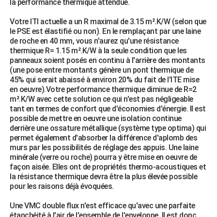
la performance thermique attendue.
Votre ITI actuelle a un R maximal de 3.15 m².K/W (selon que
le PSE est élastifié ou non). En le remplaçant par une laine
de roche en 40 mm, vous n'aurez qu'une résistance
thermique R= 1.15 m².K/W à la seule condition que les
panneaux soient posés en continu à l'arrière des montants
(une pose entre montants génère un pont thermique de
45% qui serait abaissé à environ 20% du fait de l'ITE mise
en oeuvre).Votre performance thermique diminue de R=2
m².K/W avec cette solution ce qui n'est pas négligeable
tant en termes de confort que d'économies d'énergie. Il est
possible de mettre en oeuvre une isolation continue
derrière une ossature métallique (système type optima) qui
permet également d'absorber la différence d'aplomb des
murs par les possibilités de réglage des appuis. Une laine
minérale (verre ou roche) pourra y être mise en oeuvre de
façon aisée. Elles ont de propriétés thermo-acoustiques et
la résistance thermique devra être la plus élevée possible
pour les raisons déjà évoquées.
Une VMC double flux n'est efficace qu'avec une parfaite
étanchéité à l'air de l'ensemble de l'enveloppe. Il est donc