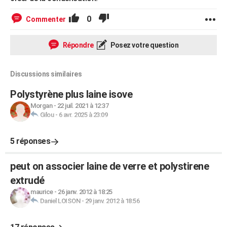
0
Commenter
Répondre
Posez votre question
Discussions similaires
Polystyrène plus laine isove
Morgan
-
22 juil. 2021 à 12:37
Gilou
-
6 avr. 2025 à 23:09
5 réponses
peut on associer laine de verre et polystirene
extrudé
maurice
-
26 janv. 2012 à 18:25
Daniel LOISON
-
29 janv. 2012 à 18:56