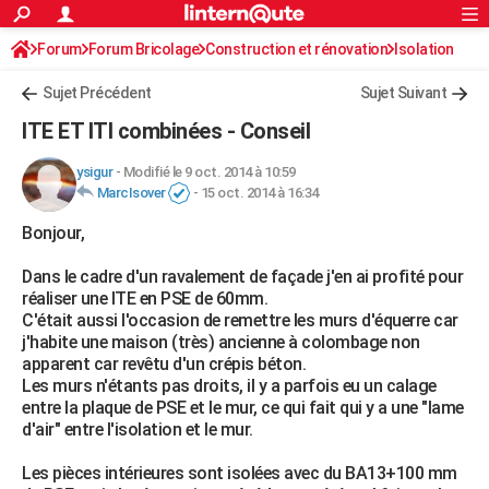
ACTUALITÉS
Forum
Forum Bricolage
Connexion
Construction et rénovation
S'inscrire
Isolation
Rechercher
Société
Education
Villes
Politique
Faits Divers
Monde
+
SPORT
Sujet Précédent
Sujet Suivant
Football
Cyclisme
Forum
Coupe du monde 2026
Tennis
Rugby
CULTURE
ITE ET ITI combinées - Conseil
TNT
Cinéma
Musique
Programme TV
Streaming
Sorties cinéma
+
FINANCE
ysigur
-
Modifié le 9 oct. 2014 à 10:59
MarcIsover
-
15 oct. 2014 à 16:34
Impôts
Immobilier
Banque
Crédit
Retraite
Epargne
Risques naturels par ville
Assurance
AUTO
Bonjour,
Réserver un essai
Berlines
Forum auto
Essais
Citadines
SUV
+
HIGH-TECH
Dans le cadre d'un ravalement de façade j'en ai profité pour
Meilleur smartphone
Ordinateurs
Guide high-tech
Mobiles
Internet
Jeux vidéo
+
BRICOLAGE
réaliser une ITE en PSE de 60mm.
C'était aussi l'occasion de remettre les murs d'équerre car
Aménagement intérieur
Cuisine
Jardinage
+
Forum
Extérieur
Salle de bains
Rangement
WEEK-END
j'habite une maison (très) ancienne à colombage non
apparent car revêtu d'un crépis béton.
Escapades
Expositions
Week-end nature
Guides de France
Patrimoine
Musées
+
LIFESTYLE
Les murs n'étants pas droits, il y a parfois eu un calage
entre la plaque de PSE et le mur, ce qui fait qui y a une "lame
Bien-être
Mode
+
Art de vivre
Loisirs
Modes de vie
SANTE
d'air" entre l'isolation et le mur.
Guide de la santé
Médicaments
+
Alimentation
Maladies
Sommeil
VOYAGE
Les pièces intérieures sont isolées avec du BA13+100 mm