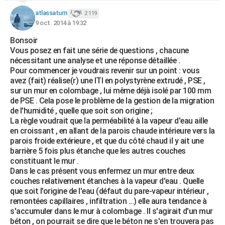
atlassaturn
2 119
9 oct. 2014 à 19:32
Bonsoir
Vous posez en fait une série de questions , chacune
nécessitant une analyse et une réponse détaillée .
Pour commencer je voudrais revenir sur un point : vous
avez (fait) réalise(r) une ITI en polystyrène extrudé , PSE ,
sur un mur en colombage , lui même déjà isolé par 100 mm
de PSE . Cela pose le problème de la gestion de la migration
de l'humidité , quelle que soit son origine ;
La règle voudrait que la perméabilité à la vapeur d'eau aille
en croissant , en allant de la parois chaude intérieure vers la
parois froide extérieure , et que du côté chaud il y ait une
barrière 5 fois plus étanche que les autres couches
constituant le mur .
Dans le cas présent vous enfermez un mur entre deux
couches relativement étanches à la vapeur d'eau . Quelle
que soit l'origine de l'eau (défaut du pare-vapeur intérieur ,
remontées capillaires , infiltration ...) elle aura tendance à
s'accumuler dans le mur à colombage . Il s'agirait d'un mur
béton , on pourrait se dire que le béton ne s'en trouvera pas