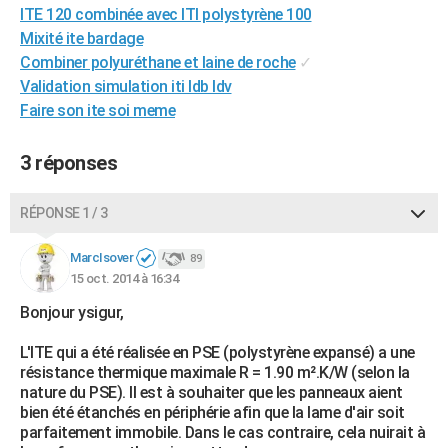
ITE 120 combinée avec ITI polystyrène 100
Mixité ite bardage
Combiner polyuréthane et laine de roche
✓
Validation simulation iti ldb ldv
Faire son ite soi meme
3 réponses
RÉPONSE 1 / 3
MarcIsover
89
15 oct. 2014 à 16:34
Bonjour ysigur,
L'ITE qui a été réalisée en PSE (polystyrène expansé) a une
résistance thermique maximale R = 1.90 m².K/W (selon la
nature du PSE). Il est à souhaiter que les panneaux aient
bien été étanchés en périphérie afin que la lame d'air soit
parfaitement immobile. Dans le cas contraire, cela nuirait à