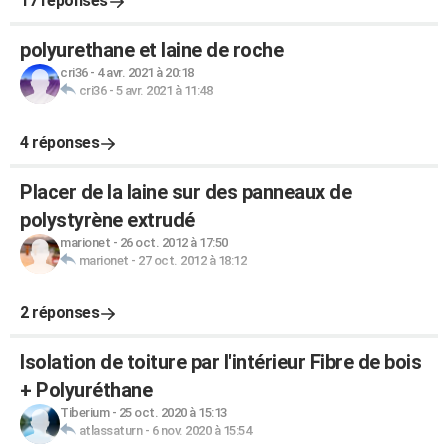
17 réponses
polyurethane et laine de roche
cri36
-
4 avr. 2021 à 20:18
cri36
-
5 avr. 2021 à 11:48
4 réponses
Placer de la laine sur des panneaux de
polystyrène extrudé
marionet
-
26 oct. 2012 à 17:50
marionet
-
27 oct. 2012 à 18:12
2 réponses
Isolation de toiture par l'intérieur Fibre de bois
+ Polyuréthane
Tiberium
-
25 oct. 2020 à 15:13
atlassaturn
-
6 nov. 2020 à 15:54