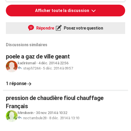
Afficher toute la discussion
Répondre
Posez votre question
Discussions similaires
poele a gaz de ville geant
kadiriismail
-
4 déc. 2014 à 22:56
steph7244
-
5 déc. 2014 à 09:57
1 réponse
pression de chaudière fioul chauffage
Français
Mimikevin
-
30 nov. 2014 à 10:32
noctambule28
-
8 déc. 2014 à 13:10