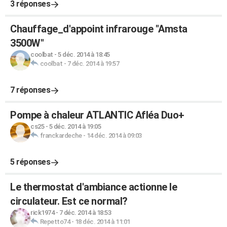
3 réponses
Chauffage_d'appoint infrarouge "Amsta
3500W"
coolbat
-
5 déc. 2014 à 18:45
coolbat
-
7 déc. 2014 à 19:57
7 réponses
Pompe à chaleur ATLANTIC Afléa Duo+
cs25
-
5 déc. 2014 à 19:05
franckardeche
-
14 déc. 2014 à 09:03
5 réponses
Le thermostat d'ambiance actionne le
circulateur. Est ce normal?
rick1974
-
7 déc. 2014 à 18:53
Repetto74
-
18 déc. 2014 à 11:01