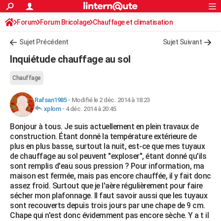
ACTUALITÉS
Forum
Forum Bricolage
Connexion
Chauffage et climatisation
S'inscrire
Rechercher
Société
Education
Villes
Politique
Faits Divers
Monde
+
SPORT
Sujet Précédent
Sujet Suivant
Football
Cyclisme
Forum
Coupe du monde 2026
Tennis
Rugby
CULTURE
Inquiétude chauffage au sol
TNT
Cinéma
Musique
Programme TV
Streaming
Sorties cinéma
+
FINANCE
Chauffage
Impôts
Immobilier
Banque
Crédit
Retraite
Epargne
Risques naturels par ville
Assurance
AUTO
Rafsan1985
-
Modifié le 2 déc. 2014 à 18:23
xplom
-
4 déc. 2014 à 20:45
Réserver un essai
Berlines
Forum auto
Essais
Citadines
SUV
+
HIGH-TECH
Bonjour à tous. Je suis actuellement en plein travaux de
Meilleur smartphone
Ordinateurs
Guide high-tech
Mobiles
Internet
Jeux vidéo
+
BRICOLAGE
construction. Étant donné la température extérieure de
plus en plus basse, surtout la nuit, est-ce que mes tuyaux
Aménagement intérieur
Cuisine
Jardinage
+
Forum
Extérieur
Salle de bains
Rangement
WEEK-END
de chauffage au sol peuvent "exploser", étant donné qu'ils
sont remplis d'eau sous pression ? Pour information, ma
Escapades
Expositions
Week-end nature
Guides de France
Patrimoine
Musées
+
LIFESTYLE
maison est fermée, mais pas encore chauffée, il y fait donc
assez froid. Surtout que je l'aère régulièrement pour faire
Bien-être
Mode
+
Art de vivre
Loisirs
Modes de vie
SANTE
sécher mon plafonnage. Il faut savoir aussi que les tuyaux
sont recouverts depuis trois jours par une chape de 9 cm.
Guide de la santé
Médicaments
+
Alimentation
Maladies
Sommeil
VOYAGE
Chape qui n'est donc évidemment pas encore sèche. Y a t il