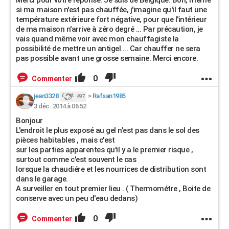
Merci pour votre réponse. Je suis de Belgique. Bon, même
si ma maison n'est pas chauffée, j'imagine qu'il faut une
température extérieure fort négative, pour que l'intérieur
de ma maison n'arrive à zéro degré ... Par précaution, je
vais quand même voir avec mon chauffagiste la
possibilité de mettre un antigel ... Car chauffer ne sera
pas possible avant une grosse semaine. Merci encore.
0
Commenter
jean3328
>
Rafsan1985
497
3 déc. 2014 à 06:52
Bonjour
L'endroit le plus exposé au gel n'est pas dans le sol des
pièces habitables , mais c'est
sur les parties apparentes qu'il y a le premier risque ,
surtout comme c'est souvent le cas
lorsque la chaudiére et les nourrices de distribution sont
dans le garage.
A surveiller en tout premier lieu . ( Thermométre , Boite de
conserve avec un peu d'eau dedans)
0
Commenter