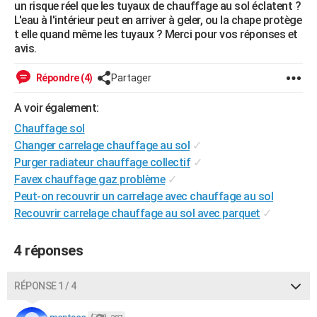
un risque réel que les tuyaux de chauffage au sol éclatent ?
City break
Voyage de noces
Climat
Destinations
Voyage nature
Forum
+
PHOTO
L'eau à l'intérieur peut en arriver à geler, ou la chape protège
t elle quand même les tuyaux ? Merci pour vos réponses et
GUIDES D'ACHAT
avis.
BONS PLANS
Répondre (4)
Partager
CARTE DE VOEUX
A voir également:
Chauffage sol
Carte Bonne année
Carte Pâques
Carte de Noël
Carte Saint-Valentin
Carte d'anniversaire
DICTIONNAIRE
Changer carrelage chauffage au sol
✓
Biographies
Expressions
Dictionnaire
Citations
Proverbes
PROGRAMME TV
Purger radiateur chauffage collectif
✓
Favex chauffage gaz problème
✓
COPAINS D'AVANT
Peut-on recouvrir un carrelage avec chauffage au sol
Recouvrir carrelage chauffage au sol avec parquet
✓
Se connecter
Collèges
Universités
Service militaire
S'inscrire
Lycées
Primaires
Entreprises
Avis de recherche
AVIS DE DÉCÈS
FORUM
4 réponses
Lifestyle
Sport
Television
Cinema
Bricolage
Culture
Auto
Voyage
RÉPONSE 1 / 4