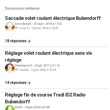
Discussions similaires
Saccade volet roulant électrique Bubendorff
bricodewalt
-
23 sept. 2018 à 17:52
tony-31
-
30 nov. 2020 à 18:23
18 réponses
Réglage volet roulant électrique sans vis
réglage
Marinepetch
-
22 juil. 2017 à 21:14
Davido
-
2 janv. 2026 à 15:29
14 réponses
Réglage fin de course Tradi ID2 Radio
Bubendorff
bls69
-
19 juin 2018 à 07:48