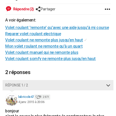
City break
Voyage de noces
Climat
Destinations
Voyage nature
Forum
+
PHOTO
Répondre (2)
Partager
GUIDES D'ACHAT
A voir également:
BONS PLANS
Volet roulant 'remonte' qu'avec une aide jusqu'à mi course
Reparer volet roulant electrique
CARTE DE VOEUX
Volet roulant ne remonte plus jusqu'en haut
✓
Mon volet roulant ne remonte qu'à un quart
Carte Bonne année
Carte Pâques
Carte de Noël
Carte Saint-Valentin
Carte d'anniversaire
DICTIONNAIRE
Volet roulant manuel qui ne remonte plus
Biographies
Expressions
Dictionnaire
Citations
Proverbes
Volet roulant somfy ne remonte plus jusqu'en haut
PROGRAMME TV
COPAINS D'AVANT
2 réponses
Se connecter
Collèges
Universités
Service militaire
S'inscrire
Lycées
Primaires
Entreprises
Avis de recherche
AVIS DE DÉCÈS
RÉPONSE 1 / 2
FORUM
labricole47
2 871
Lifestyle
Sport
Television
Cinema
Bricolage
Culture
Auto
Voyage
4 janv. 2015 à 20:06
bonjour