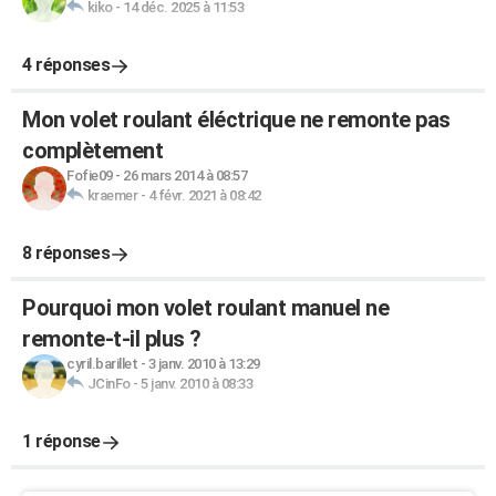
kiko
-
14 déc. 2025 à 11:53
4 réponses
Mon volet roulant éléctrique ne remonte pas
complètement
Fofie09
-
26 mars 2014 à 08:57
kraemer
-
4 févr. 2021 à 08:42
8 réponses
Pourquoi mon volet roulant manuel ne
remonte-t-il plus ?
cyril.barillet
-
3 janv. 2010 à 13:29
JCinFo
-
5 janv. 2010 à 08:33
1 réponse