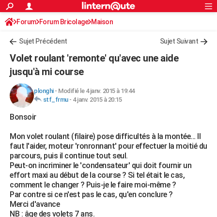
ACTUALITÉS
Forum
Forum Bricolage
Connexion
Maison
S'inscrire
Rechercher
Société
Education
Villes
Politique
Faits Divers
Monde
+
SPORT
Sujet Précédent
Sujet Suivant
Football
Cyclisme
Forum
Coupe du monde 2026
Tennis
Rugby
CULTURE
Volet roulant 'remonte' qu'avec une aide
TNT
Cinéma
Musique
Programme TV
Streaming
Sorties cinéma
+
jusqu'à mi course
FINANCE
Impôts
Immobilier
Banque
Crédit
Retraite
Epargne
Risques naturels par ville
Assurance
AUTO
plonghi
-
Modifié le 4 janv. 2015 à 19:44
stf_frmu
-
4 janv. 2015 à 20:15
Réserver un essai
Berlines
Forum auto
Essais
Citadines
SUV
+
HIGH-TECH
Bonsoir
Meilleur smartphone
Ordinateurs
Guide high-tech
Mobiles
Internet
Jeux vidéo
+
BRICOLAGE
Mon volet roulant (filaire) pose difficultés à la montée... Il
faut l'aider, moteur 'ronronnant' pour effectuer la moitié du
Aménagement intérieur
Cuisine
Jardinage
+
Forum
Extérieur
Salle de bains
Rangement
WEEK-END
parcours, puis il continue tout seul.
Peut-on incriminer le 'condensateur' qui doit fournir un
Escapades
Expositions
Week-end nature
Guides de France
Patrimoine
Musées
+
LIFESTYLE
effort maxi au début de la course ? Si tel était le cas,
comment le changer ? Puis-je le faire moi-même ?
Bien-être
Mode
+
Art de vivre
Loisirs
Modes de vie
SANTE
Par contre si ce n'est pas le cas, qu'en conclure ?
Merci d'avance
Guide de la santé
Médicaments
+
Alimentation
Maladies
Sommeil
VOYAGE
NB : âge des volets 7 ans.