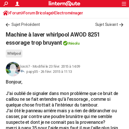
ACTUALITÉS
Forum
Forum Bricolage
Connexion
Electroménager
S'inscrire
Rechercher
Société
Education
Villes
Politique
Faits Divers
Monde
+
SPORT
Sujet Précédent
Sujet Suivant
Football
Cyclisme
Forum
Coupe du monde 2026
Tennis
Rugby
CULTURE
Machine à laver whirlpool AWOD 8251
TNT
Cinéma
Musique
Programme TV
Streaming
Sorties cinéma
+
essorage trop bruyant
FINANCE
Résolu
Impôts
Immobilier
Banque
Crédit
Retraite
Epargne
Risques naturels par ville
Assurance
AUTO
Whirlpool
Réserver un essai
Berlines
Forum auto
Essais
Citadines
SUV
+
HIGH-TECH
loic67
-
Modifié le 23 févr. 2015 à 14:09
papy35 -
26 févr. 2015 à 11:13
Meilleur smartphone
Ordinateurs
Guide high-tech
Mobiles
Internet
Jeux vidéo
+
BRICOLAGE
Bonjour,
Aménagement intérieur
Cuisine
Jardinage
+
Forum
Extérieur
Salle de bains
Rangement
WEEK-END
J'ai oublié de signaler dans mon probléme que ce bruit de
caillou ne se fait entendre qu'à l'essorage , comme si
Escapades
Expositions
Week-end nature
Guides de France
Patrimoine
Musées
+
LIFESTYLE
quelque chose frottait à l'intérieur du tambour.
J'ai ôté le panneau arriére mais y a rien de débrancher ou
Bien-être
Mode
+
Art de vivre
Loisirs
Modes de vie
SANTE
casser, par contre une poudre brunâtre qui me semble
suspecte et dont je ne connait pas la provenance?
Guide de la santé
Médicaments
+
Alimentation
Maladies
Sommeil
VOYAGE
merci à papy 35 pour l'aide mais faut il que j'aille plus loin