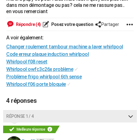
dans mon démontage ou pas? cela ne me rassure pas..
City break
Voyage de noces
Climat
Destinations
Voyage nature
Forum
+
PHOTO
en vous remerciant
GUIDES D'ACHAT
Répondre (4)
Posez votre question
Partager
BONS PLANS
A voir également:
CARTE DE VOEUX
Changer roulement tambour machine a laver whirlpool
Code erreur plaque induction whirlpool
Carte Bonne année
Carte Pâques
Carte de Noël
Carte Saint-Valentin
Carte d'anniversaire
DICTIONNAIRE
Whirlpool f08 reset
Whirlpool owfc3c26x problème
✓
Biographies
Expressions
Dictionnaire
Citations
Proverbes
PROGRAMME TV
Problème frigo whirlpool 6th sense
COPAINS D'AVANT
Whirlpool f06 porte bloquée
✓
Se connecter
Collèges
Universités
Service militaire
S'inscrire
Lycées
Primaires
Entreprises
Avis de recherche
AVIS DE DÉCÈS
4 réponses
FORUM
RÉPONSE 1 / 4
Lifestyle
Sport
Television
Cinema
Bricolage
Culture
Auto
Voyage
Meilleure réponse