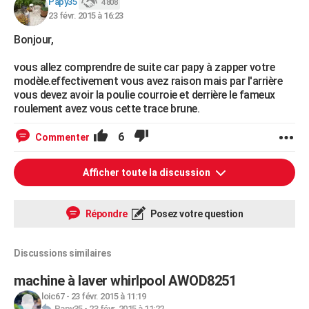
Papy35
4 808
23 févr. 2015 à 16:23
Bonjour,
vous allez comprendre de suite car papy à zapper votre
modèle.effectivement vous avez raison mais par l'arrière
vous devez avoir la poulie courroie et derrière le fameux
roulement avez vous cette trace brune.
6
Commenter
Afficher toute la discussion
Répondre
Posez votre question
Discussions similaires
machine à laver whirlpool AWOD8251
loic67
-
23 févr. 2015 à 11:19
Papy35
-
23 févr. 2015 à 11:22