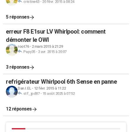
cristine63
-
20 févr. 2015 à 08:24
5 réponses
erreur F8 E1sur LV Whirlpool: comment
démonter le OWI
root76
-
2 mars 2015 à 21:29
Papy35
-
2 avr. 2015 à 20:07
3 réponses
refrigérateur Whirlpool 6th Sense en panne
Dan.I.EL
-
12 févr. 2015 à 11:22
stf_jpd87
-
15 août 2025 à 07:52
12 réponses