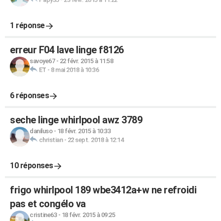
1 réponse
erreur F04 lave linge f8126
savoye67
-
22 févr. 2015 à 11:58
ET
-
8 mai 2018 à 10:36
6 réponses
seche linge whirlpool awz 3789
daniluso
-
18 févr. 2015 à 10:33
christian
-
22 sept. 2018 à 12:14
10 réponses
frigo whirlpool 189 wbe3412a+w ne refroidi
pas et congélo va
cristine63
-
18 févr. 2015 à 09:25