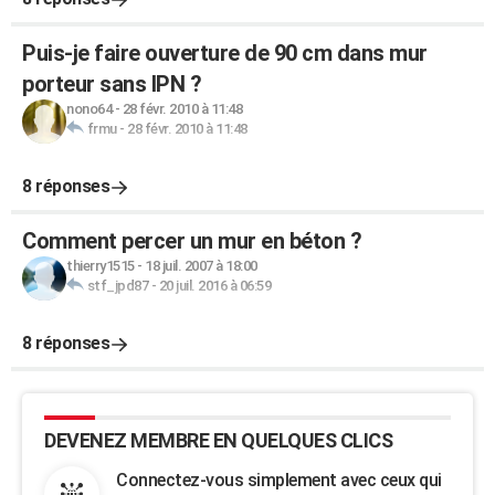
Puis-je faire ouverture de 90 cm dans mur
porteur sans IPN ?
nono64
-
28 févr. 2010 à 11:48
frmu
-
28 févr. 2010 à 11:48
8 réponses
Comment percer un mur en béton ?
thierry1515
-
18 juil. 2007 à 18:00
stf_jpd87
-
20 juil. 2016 à 06:59
8 réponses
DEVENEZ MEMBRE EN QUELQUES CLICS
Connectez-vous simplement avec ceux qui