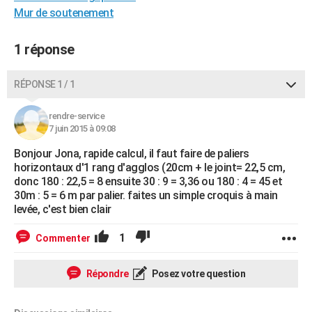
Mur de soutenement
City break
Voyage de noces
Climat
Destinations
Voyage nature
Forum
+
PHOTO
GUIDES D'ACHAT
1 réponse
BONS PLANS
RÉPONSE 1 / 1
CARTE DE VOEUX
rendre-service
Carte Bonne année
Carte Pâques
Carte de Noël
Carte Saint-Valentin
Carte d'anniversaire
7 juin 2015 à 09:08
DICTIONNAIRE
Bonjour Jona, rapide calcul, il faut faire de paliers
Biographies
Expressions
Dictionnaire
Citations
Proverbes
PROGRAMME TV
horizontaux d'1 rang d'agglos (20cm + le joint= 22,5 cm,
donc 180 : 22,5 = 8 ensuite 30 : 9 = 3,36 ou 180 : 4 = 45 et
COPAINS D'AVANT
30m : 5 = 6 m par palier. faites un simple croquis à main
levée, c'est bien clair
Se connecter
Collèges
Universités
Service militaire
S'inscrire
Lycées
Primaires
Entreprises
Avis de recherche
AVIS DE DÉCÈS
1
Commenter
FORUM
Lifestyle
Sport
Television
Cinema
Bricolage
Culture
Auto
Voyage
Répondre
Posez votre question