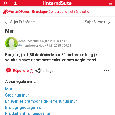
ACTUALITÉS
Forum
Forum Bricolage
Connexion
Construction et rénovation
S'inscrire
Rechercher
Société
Education
Villes
Politique
Faits Divers
Monde
+
SPORT
Sujet Précédent
Sujet Suivant
Football
Cyclisme
Forum
Coupe du monde 2026
Tennis
Rugby
CULTURE
Mur
TNT
Cinéma
Musique
Programme TV
Streaming
Sorties cinéma
+
FINANCE
Jona
-
Modifié le 6 juin 2015 à 17:47
rendre-service -
7 juin 2015 à 09:08
Impôts
Immobilier
Banque
Crédit
Retraite
Epargne
Risques naturels par ville
Assurance
AUTO
Bonjour, j ai 1,80 de dénivelé sur 30 mètres de long je
Réserver un essai
Berlines
Forum auto
Essais
Citadines
SUV
+
HIGH-TECH
voudrais savoir comment calculer mes agglo merci
Meilleur smartphone
Ordinateurs
Guide high-tech
Mobiles
Internet
Jeux vidéo
+
BRICOLAGE
Répondre (1)
Partager
Aménagement intérieur
Cuisine
Jardinage
+
Forum
Extérieur
Salle de bains
Rangement
WEEK-END
A voir également:
Escapades
Expositions
Week-end nature
Guides de France
Patrimoine
Musées
+
Mur
LIFESTYLE
Crepir un mur
Bien-être
Mode
+
Art de vivre
Loisirs
Modes de vie
SANTE
Enlever les crampons de lierre sur un mur
Bruit grignotage mur
✓
Guide de la santé
Médicaments
+
Alimentation
Maladies
Sommeil
VOYAGE
Produit antifongique mur