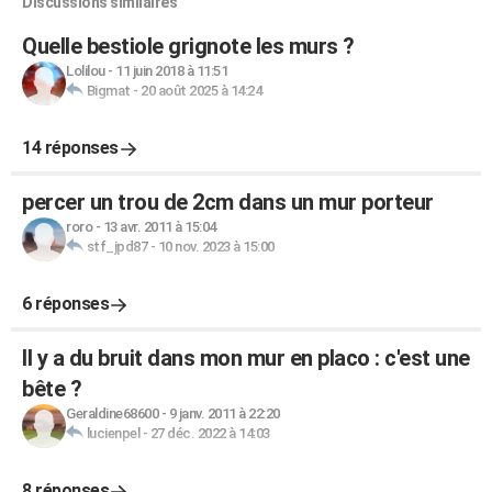
Discussions similaires
Quelle bestiole grignote les murs ?
Lolilou
-
11 juin 2018 à 11:51
Bigmat
-
20 août 2025 à 14:24
14 réponses
percer un trou de 2cm dans un mur porteur
roro
-
13 avr. 2011 à 15:04
stf_jpd87
-
10 nov. 2023 à 15:00
6 réponses
Il y a du bruit dans mon mur en placo : c'est une
bête ?
Geraldine68600
-
9 janv. 2011 à 22:20
lucienpel
-
27 déc. 2022 à 14:03
8 réponses