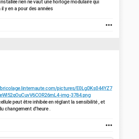
nstallée rien ne vaut une horloge modulaire qui
il y en a pour des années
bricolage.linternaute.com/pictures/E0LgDKs044YZ7
ReWl52qOuCuvV6COR26mL4-img-3784.png
lule peut être inhibée en réglant la sensibilité , et
du changement d'heure .