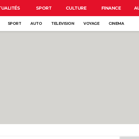
TUALITÉS
SPORT
CULTURE
FINANCE
A
SPORT
AUTO
TELEVISION
VOYAGE
CINEMA