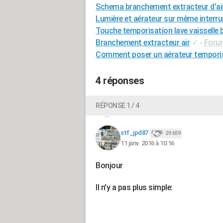
Schema branchement extracteur d'ai
Lumière et aérateur sur même interrup
Touche temporisation lave vaisselle 
Branchement extracteur air
✓
-
Forum
Comment poser un aérateur tempori
4 réponses
RÉPONSE 1 / 4
stf_jpd87
29 659
11 janv. 2016 à 10:16
Bonjour
Il n'y a pas plus simple: