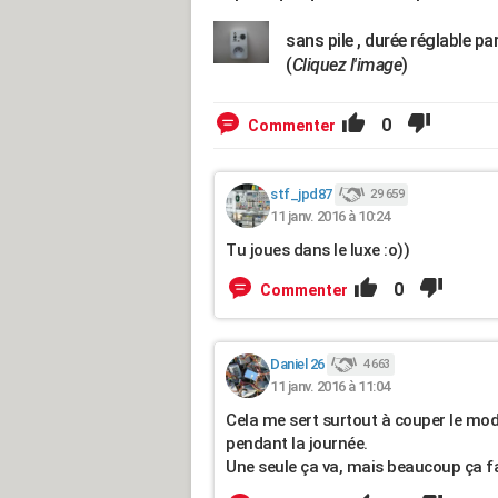
sans pile , durée réglable pa
(
Cliquez l'image
)
0
Commenter
stf_jpd87
29 659
11 janv. 2016 à 10:24
Tu joues dans le luxe :o))
0
Commenter
Daniel 26
4 663
11 janv. 2016 à 11:04
Cela me sert surtout à couper le mo
pendant la journée.
Une seule ça va, mais beaucoup ça fai