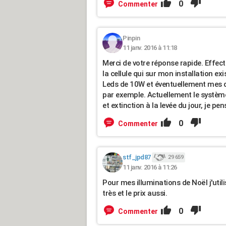
0
Commenter
Pinpin
11 janv. 2016 à 11:18
Merci de votre réponse rapide. Effec
la cellule qui sur mon installation exi
Leds de 10W et éventuellement mes dé
par exemple. Actuellement le systèm
et extinction à la levée du jour, je pen
0
Commenter
stf_jpd87
29 659
11 janv. 2016 à 11:26
Pour mes illuminations de Noël j'util
très et le prix aussi.
0
Commenter