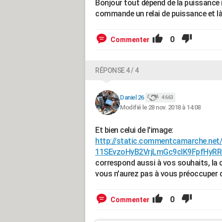
Bonjour tout dépend de la puissance i
commande un relai de puissance et là 
0
Commenter
RÉPONSE 4 / 4
Daniel 26
4 663
Modifié le 28 nov. 2018 à 14:08
Et bien celui de l'image:
http://static.commentcamarche.net/
11SEvzoHyB2VrjLmGc9clK9FpfHyR
correspond aussi à vos souhaits, la cel
vous n'aurez pas à vous préoccuper 
0
Commenter