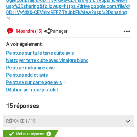
ogle.com/file/d/0B11VyfdX0-CEVnlmRFFZTXJpbFk/view?
usp%3Dsharing&followup=https://drive.google.com/file/d/
0B11VyfdX0-CEVnlmRFFZTXJpbFk/view?usp%3Dsharing
Répondre (15)
Partager
A voir également:
Peinture sur tuile terre cuite avis
Nettoyer terre cuite avec vinaigre blanc
Peinture mélaminé avis
Peinture addict avis
Peinture sur carrelage avis
✓
Dilution peinture pistolet
15 réponses
RÉPONSE 1 / 15
Meilleure réponse