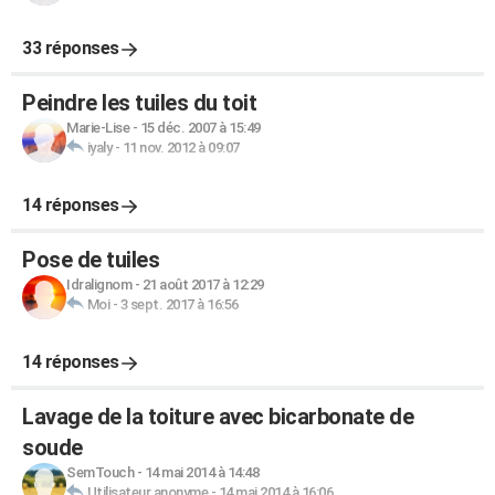
33 réponses
Peindre les tuiles du toit
Marie-Lise
-
15 déc. 2007 à 15:49
iyaly
-
11 nov. 2012 à 09:07
14 réponses
Pose de tuiles
Idralignom
-
21 août 2017 à 12:29
Moi
-
3 sept. 2017 à 16:56
14 réponses
Lavage de la toiture avec bicarbonate de
soude
SemTouch
-
14 mai 2014 à 14:48
Utilisateur anonyme
-
14 mai 2014 à 16:06