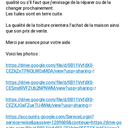
qualité ou s'il faut que j'envisage de la réparer ou de la
City break
Voyage de noces
Climat
Destinations
Voyage nature
Forum
+
PHOTO
changer prochainement.
Les tuiles sont en terre cuite.
GUIDES D'ACHAT
La qualité de la toiture orientera l'achat de la maison ainsi
BONS PLANS
que son prix de vente.
CARTE DE VOEUX
Merci par avance pour votre aide.
Carte Bonne année
Carte Pâques
Carte de Noël
Carte Saint-Valentin
Carte d'anniversaire
DICTIONNAIRE
Voici les photos :
Biographies
Expressions
Dictionnaire
Citations
Proverbes
PROGRAMME TV
https://drive.google.com/file/d/0B11VyfdX0-
CEZkZnTFNQLWQxMDA/view?usp=sharing
COPAINS D'AVANT
https://drive.google.com/file/d/0B11VyfdX0-
Se connecter
Collèges
Universités
Service militaire
S'inscrire
Lycées
Primaires
Entreprises
Avis de recherche
CESmdRVFZUb2NPNWM/view?usp=sharing
AVIS DE DÉCÈS
https://drive.google.com/file/d/0B11VyfdX0-
FORUM
CEZXJOaFZueTU4Wkk/view?usp=sharing
Lifestyle
Sport
Television
Cinema
Bricolage
Culture
Auto
Voyage
https://accounts.google.com/ServiceLogin?
service=wise&passive=1209600&continue=https://drive.go