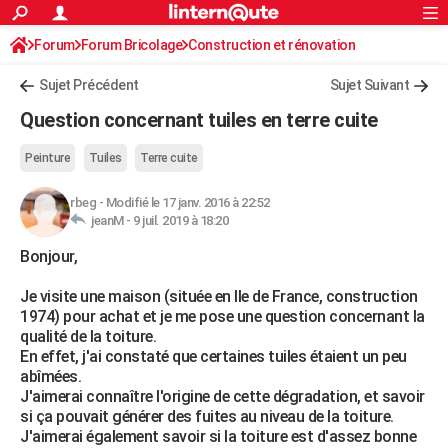
ACTUALITÉS
Forum
Forum Bricolage
Connexion
Construction et rénovation
S'inscrire
Rechercher
Société
Education
Villes
Politique
Faits Divers
Monde
+
SPORT
Charpente, toiture, combles
Sujet Précédent
Sujet Suivant
Football
Cyclisme
Forum
Coupe du monde 2026
Tennis
Rugby
CULTURE
Question concernant tuiles en terre cuite
TNT
Cinéma
Musique
Programme TV
Streaming
Sorties cinéma
+
FINANCE
Peinture
Tuiles
Terre cuite
Impôts
Immobilier
Banque
Crédit
Retraite
Epargne
Risques naturels par ville
Assurance
AUTO
rbeg
-
Modifié le 17 janv. 2016 à 22:52
jeanM -
9 juil. 2019 à 18:20
Réserver un essai
Berlines
Forum auto
Essais
Citadines
SUV
+
HIGH-TECH
Bonjour,
Meilleur smartphone
Ordinateurs
Guide high-tech
Mobiles
Internet
Jeux vidéo
+
BRICOLAGE
Je visite une maison (située en Ile de France, construction
Aménagement intérieur
Cuisine
Jardinage
+
Forum
Extérieur
Salle de bains
Rangement
WEEK-END
1974) pour achat et je me pose une question concernant la
qualité de la toiture.
Escapades
Expositions
Week-end nature
Guides de France
Patrimoine
Musées
+
LIFESTYLE
En effet, j'ai constaté que certaines tuiles étaient un peu
abîmées.
Bien-être
Mode
+
Art de vivre
Loisirs
Modes de vie
SANTE
J'aimerai connaître l'origine de cette dégradation, et savoir
si ça pouvait générer des fuites au niveau de la toiture.
Guide de la santé
Médicaments
+
Alimentation
Maladies
Sommeil
VOYAGE
J'aimerai également savoir si la toiture est d'assez bonne