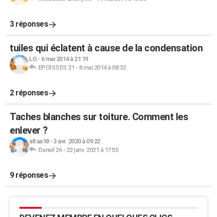
3 réponses
tuiles qui éclatent à cause de la condensation
LG
-
6 mai 2014 à 21:19
EPOISSES 21
-
8 mai 2014 à 08:32
2 réponses
Taches blanches sur toiture. Comment les
enlever ?
altaa18
-
3 avr. 2020 à 09:22
Daniel 26
-
22 janv. 2021 à 17:55
9 réponses