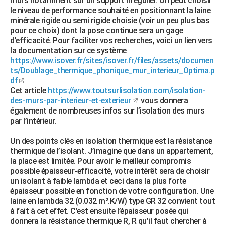
murs notamment sur un support irrégulier. On peut choisir
le niveau de performance souhaité en positionnant la laine
minérale rigide ou semi rigide choisie (voir un peu plus bas
pour ce choix) dont la pose continue sera un gage
d’efficacité. Pour faciliter vos recherches, voici un lien vers
la documentation sur ce système
https://www.isover.fr/sites/isover.fr/files/assets/documen
ts/Doublage_thermique_phonique_mur_interieur_Optima.p
df
Cet article
https://www.toutsurlisolation.com/isolation-
des-murs-par-interieur-et-exterieur
vous donnera
également de nombreuses infos sur l’isolation des murs
par l’intérieur.
Un des points clés en isolation thermique est la résistance
thermique de l’isolant. J’imagine que dans un appartement,
la place est limitée. Pour avoir le meilleur compromis
possible épaisseur-efficacité, votre intérêt sera de choisir
un isolant à faible lambda et ceci dans la plus forte
épaisseur possible en fonction de votre configuration. Une
laine en lambda 32 (0.032 m².K/W) type GR 32 convient tout
à fait à cet effet. C’est ensuite l’épaisseur posée qui
donnera la résistance thermique R, R qu’il faut chercher à