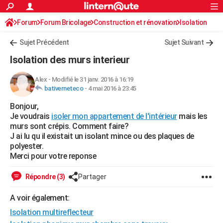
ACTUALITÉS
Forum
Forum Bricolage
Connexion
Construction et rénovation
S'inscrire
Isolation
Rechercher
Société
Education
Villes
Politique
Faits Divers
Monde
+
SPORT
Sujet Précédent
Sujet Suivant
Football
Cyclisme
Forum
Coupe du monde 2026
Tennis
Rugby
CULTURE
Isolation des murs interieur
TNT
Cinéma
Musique
Programme TV
Streaming
Sorties cinéma
+
FINANCE
Alex
-
Modifié le 31 janv. 2016 à 16:19
bativerneteco
-
4 mai 2016 à 23:45
Impôts
Immobilier
Banque
Crédit
Retraite
Epargne
Risques naturels par ville
Assurance
AUTO
Bonjour,
Réserver un essai
Berlines
Forum auto
Essais
Citadines
SUV
+
HIGH-TECH
Je voudrais
isoler mon appartement de l'intérieur
mais les
murs sont crépis. Comment faire?
Meilleur smartphone
Ordinateurs
Guide high-tech
Mobiles
Internet
Jeux vidéo
+
BRICOLAGE
J ai lu qu il existait un isolant mince ou des plaques de
polyester.
Aménagement intérieur
Cuisine
Jardinage
+
Forum
Extérieur
Salle de bains
Rangement
WEEK-END
Merci pour votre reponse
Escapades
Expositions
Week-end nature
Guides de France
Patrimoine
Musées
+
LIFESTYLE
Répondre (3)
Partager
Bien-être
Mode
+
Art de vivre
Loisirs
Modes de vie
SANTE
A voir également:
Isolation multireflecteur
Guide de la santé
Médicaments
+
Alimentation
Maladies
Sommeil
VOYAGE