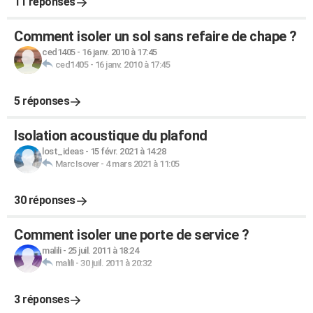
11 réponses
Comment isoler un sol sans refaire de chape ?
ced1405
-
16 janv. 2010 à 17:45
ced1405
-
16 janv. 2010 à 17:45
5 réponses
Isolation acoustique du plafond
lost_ideas
-
15 févr. 2021 à 14:28
MarcIsover
-
4 mars 2021 à 11:05
30 réponses
Comment isoler une porte de service ?
malili
-
25 juil. 2011 à 18:24
malili
-
30 juil. 2011 à 20:32
3 réponses