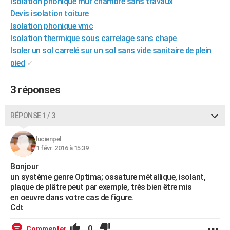
Isolation phonique mur chambre sans travaux
City break
Voyage de noces
Climat
Destinations
Voyage nature
Forum
+
PHOTO
Devis isolation toiture
Isolation phonique vmc
GUIDES D'ACHAT
Isolation thermique sous carrelage sans chape
Isoler un sol carrelé sur un sol sans vide sanitaire de plein
BONS PLANS
pied
✓
CARTE DE VOEUX
3 réponses
Carte Bonne année
Carte Pâques
Carte de Noël
Carte Saint-Valentin
Carte d'anniversaire
DICTIONNAIRE
Biographies
Expressions
Dictionnaire
Citations
Proverbes
RÉPONSE 1 / 3
PROGRAMME TV
COPAINS D'AVANT
lucienpel
1 févr. 2016 à 15:39
Se connecter
Collèges
Universités
Service militaire
S'inscrire
Lycées
Primaires
Entreprises
Avis de recherche
AVIS DE DÉCÈS
Bonjour
un système genre Optima; ossature métallique, isolant,
FORUM
plaque de plâtre peut par exemple, très bien être mis
en oeuvre dans votre cas de figure.
Lifestyle
Sport
Television
Cinema
Bricolage
Culture
Auto
Voyage
Cdt
0
Commenter