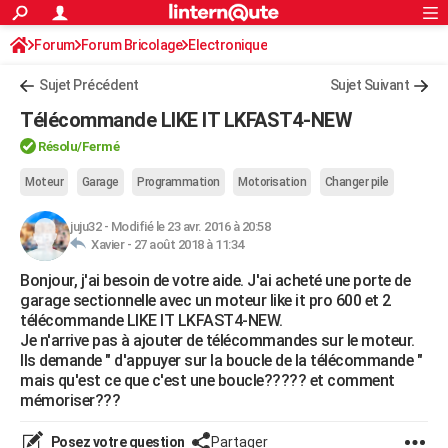
ACTUALITÉS
Forum
Forum Bricolage
Connexion
Electronique
S'inscrire
Rechercher
Société
Education
Villes
Politique
Faits Divers
Monde
+
SPORT
Sujet Précédent
Sujet Suivant
Football
Cyclisme
Forum
Coupe du monde 2026
Tennis
Rugby
CULTURE
Télécommande LIKE IT LKFAST4-NEW
TNT
Cinéma
Musique
Programme TV
Streaming
Sorties cinéma
+
FINANCE
Résolu/Fermé
Impôts
Immobilier
Banque
Crédit
Retraite
Epargne
Risques naturels par ville
Assurance
Moteur
Garage
Programmation
Motorisation
Changer pile
AUTO
Réserver un essai
Berlines
Forum auto
Essais
Citadines
SUV
+
HIGH-TECH
juju32
-
Modifié le 23 avr. 2016 à 20:58
Xavier -
27 août 2018 à 11:34
Meilleur smartphone
Ordinateurs
Guide high-tech
Mobiles
Internet
Jeux vidéo
+
BRICOLAGE
Bonjour, j'ai besoin de votre aide. J'ai acheté une porte de
garage sectionnelle avec un moteur like it pro 600 et 2
Aménagement intérieur
Cuisine
Jardinage
+
Forum
Extérieur
Salle de bains
Rangement
WEEK-END
télécommande LIKE IT LKFAST4-NEW.
Je n'arrive pas à ajouter de télécommandes sur le moteur.
Escapades
Expositions
Week-end nature
Guides de France
Patrimoine
Musées
+
LIFESTYLE
Ils demande " d'appuyer sur la boucle de la télécommande "
mais qu'est ce que c'est une boucle????? et comment
Bien-être
Mode
+
Art de vivre
Loisirs
Modes de vie
SANTE
mémoriser???
Guide de la santé
Médicaments
+
Alimentation
Maladies
Sommeil
VOYAGE
Posez votre question
Partager