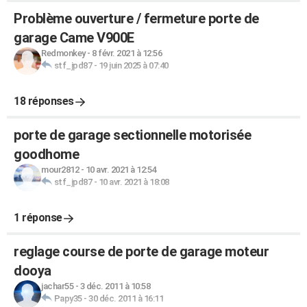
Problème ouverture / fermeture porte de
garage Came V900E
Redmonkey
-
8 févr. 2021 à 12:56
stf_jpd87
-
19 juin 2025 à 07:40
18 réponses
porte de garage sectionnelle motorisée
goodhome
mour2812
-
10 avr. 2021 à 12:54
stf_jpd87
-
10 avr. 2021 à 18:08
1 réponse
reglage course de porte de garage moteur
dooya
jachar55
-
3 déc. 2011 à 10:58
Papy35
-
30 déc. 2011 à 16:11