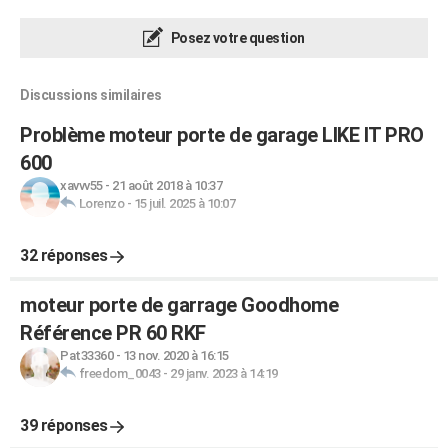
Posez votre question
Discussions similaires
Problème moteur porte de garage LIKE IT PRO
600
xavvv55
-
21 août 2018 à 10:37
Lorenzo
-
15 juil. 2025 à 10:07
32 réponses
moteur porte de garrage Goodhome
Référence PR 60 RKF
Pat33360
-
13 nov. 2020 à 16:15
freedom_0043
-
29 janv. 2023 à 14:19
39 réponses