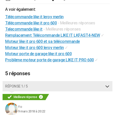
City break
Voyage de noces
Climat
Destinations
Voyage nature
Forum
+
PHOTO
A voir également:
Télécommande like it leroy merlin
GUIDES D'ACHAT
Télécommande like it pro 600
- Meilleures réponses
BONS PLANS
Telecommande like it
- Meilleures réponses
Remplacement Télécommande LIKE IT LKFAST4-NEW
✓
CARTE DE VOEUX
Moteur like it pro 600 et sa télécommande
Carte Bonne année
Carte Pâques
Carte de Noël
Carte Saint-Valentin
Carte d'anniversaire
Moteur like it pro 600 leroy merlin
✓
DICTIONNAIRE
Moteur porte de garage like it pro 600
Biographies
Expressions
Dictionnaire
Citations
Proverbes
PROGRAMME TV
Problème moteur porte de garage LIKE IT PRO 600
✓
COPAINS D'AVANT
5 réponses
Se connecter
Collèges
Universités
Service militaire
S'inscrire
Lycées
Primaires
Entreprises
Avis de recherche
AVIS DE DÉCÈS
RÉPONSE 1 / 5
FORUM
Meilleure réponse
Lifestyle
Sport
Television
Cinema
Bricolage
Culture
Auto
Voyage
Yo
9 mars 2018 à 20:22