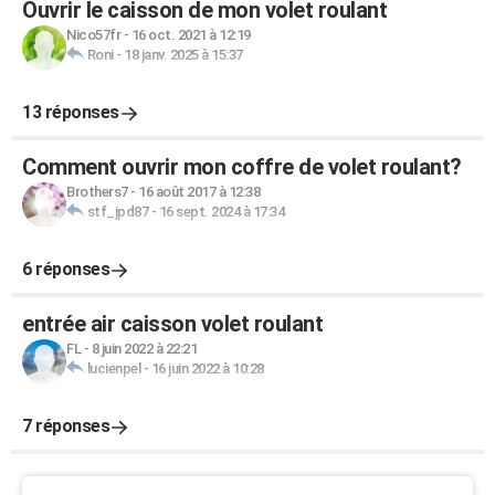
Ouvrir le caisson de mon volet roulant
Nico57fr
-
16 oct. 2021 à 12:19
Roni
-
18 janv. 2025 à 15:37
13 réponses
Comment ouvrir mon coffre de volet roulant?
Brothers7
-
16 août 2017 à 12:38
stf_jpd87
-
16 sept. 2024 à 17:34
6 réponses
entrée air caisson volet roulant
FL
-
8 juin 2022 à 22:21
lucienpel
-
16 juin 2022 à 10:28
7 réponses