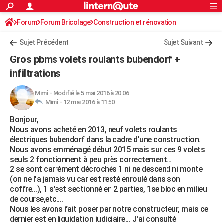
ACTUALITÉS
Forum
Forum Bricolage
Connexion
Construction et rénovation
S'inscrire
Rechercher
Société
Education
Villes
Politique
Faits Divers
Monde
+
SPORT
Sujet Précédent
Sujet Suivant
Football
Cyclisme
Forum
Coupe du monde 2026
Tennis
Rugby
CULTURE
Gros pbms volets roulants bubendorf +
TNT
Cinéma
Musique
Programme TV
Streaming
Sorties cinéma
+
infiltrations
FINANCE
Impôts
Immobilier
Banque
Crédit
Retraite
Epargne
Risques naturels par ville
Assurance
AUTO
Mimî
-
Modifié le 5 mai 2016 à 20:06
Mimî -
12 mai 2016 à 11:50
Réserver un essai
Berlines
Forum auto
Essais
Citadines
SUV
+
HIGH-TECH
Bonjour,
Nous avons acheté en 2013, neuf volets roulants
Meilleur smartphone
Ordinateurs
Guide high-tech
Mobiles
Internet
Jeux vidéo
+
BRICOLAGE
électriques bubendorf dans la cadre d'une construction.
Nous avons emménagé début 2015 mais sur ces 9 volets
Aménagement intérieur
Cuisine
Jardinage
+
Forum
Extérieur
Salle de bains
Rangement
WEEK-END
seuls 2 fonctionnent à peu près correctement...
2 se sont carrément décrochés 1 ni ne descend ni monte
Escapades
Expositions
Week-end nature
Guides de France
Patrimoine
Musées
+
LIFESTYLE
(on ne l'a jamais vu car est resté enroulé dans son
coffre...), 1 s'est sectionné en 2 parties, 1se bloc en milieu
Bien-être
Mode
+
Art de vivre
Loisirs
Modes de vie
SANTE
de course,etc....
Nous les avons fait poser par notre constructeur, mais ce
Guide de la santé
Médicaments
+
Alimentation
Maladies
Sommeil
VOYAGE
dernier est en liquidation judiciaire... J'ai consulté