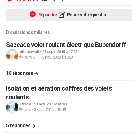
Répondre
Posez votre question
Discussions similaires
Saccade volet roulant électrique Bubendorff
bricodewalt
-
23 sept. 2018 à 17:52
tony-31
-
30 nov. 2020 à 18:23
18 réponses
isolation et aération coffres des volets
roulants
SarahD
-
21 nov. 2013 à 00:03
josé
-
3 déc. 2015 à 10:49
5 réponses