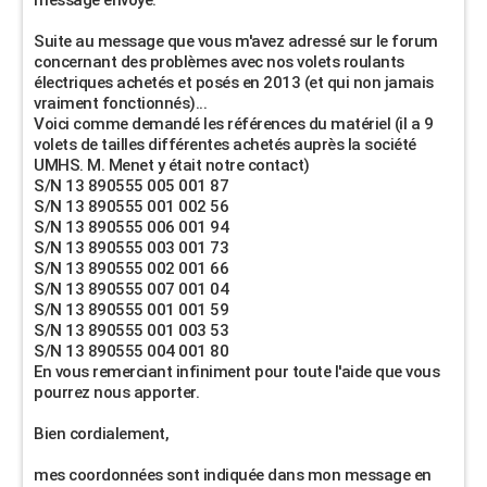
message envoyé:
Suite au message que vous m'avez adressé sur le forum
concernant des problèmes avec nos volets roulants
électriques achetés et posés en 2013 (et qui non jamais
vraiment fonctionnés)...
Voici comme demandé les références du matériel (il a 9
volets de tailles différentes achetés auprès la société
UMHS. M. Menet y était notre contact)
S/N 13 890555 005 001 87
S/N 13 890555 001 002 56
S/N 13 890555 006 001 94
S/N 13 890555 003 001 73
S/N 13 890555 002 001 66
S/N 13 890555 007 001 04
S/N 13 890555 001 001 59
S/N 13 890555 001 003 53
S/N 13 890555 004 001 80
En vous remerciant infiniment pour toute l'aide que vous
pourrez nous apporter.
Bien cordialement,
mes coordonnées sont indiquée dans mon message en