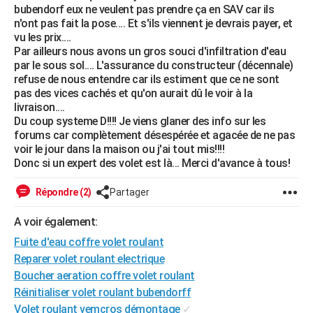
bubendorf eux ne veulent pas prendre ça en SAV car ils
City break
Voyage de noces
Climat
Destinations
Voyage nature
Forum
+
PHOTO
n'ont pas fait la pose.... Et s'ils viennent je devrais payer, et
vu les prix....
GUIDES D'ACHAT
Par ailleurs nous avons un gros souci d'infiltration d'eau
par le sous sol.... L'assurance du constructeur (décennale)
BONS PLANS
refuse de nous entendre car ils estiment que ce ne sont
pas des vices cachés et qu'on aurait dû le voir à la
CARTE DE VOEUX
livraison....
Du coup systeme D!!!! Je viens glaner des info sur les
Carte Bonne année
Carte Pâques
Carte de Noël
Carte Saint-Valentin
Carte d'anniversaire
DICTIONNAIRE
forums car complètement désespérée et agacée de ne pas
voir le jour dans la maison ou j'ai tout mis!!!!
Biographies
Expressions
Dictionnaire
Citations
Proverbes
PROGRAMME TV
Donc si un expert des volet est là... Merci d'avance à tous!
COPAINS D'AVANT
Répondre (2)
Partager
Se connecter
Collèges
Universités
Service militaire
S'inscrire
Lycées
Primaires
Entreprises
Avis de recherche
AVIS DE DÉCÈS
A voir également:
Fuite d'eau coffre volet roulant
FORUM
Reparer volet roulant electrique
Lifestyle
Sport
Television
Cinema
Bricolage
Culture
Auto
Voyage
Boucher aeration coffre volet roulant
Réinitialiser volet roulant bubendorff
Volet roulant vemcros démontage
✓