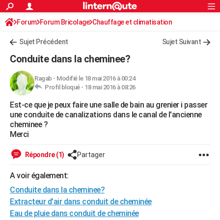
ACTUALITÉS
Forum
Forum Bricolage
Connexion
Chauffage et climatisation
S'inscrire
Rechercher
Société
Education
Villes
Politique
Faits Divers
Monde
+
SPORT
Sujet Précédent
Sujet Suivant
Football
Cyclisme
Forum
Coupe du monde 2026
Tennis
Rugby
CULTURE
Conduite dans la cheminee?
TNT
Cinéma
Musique
Programme TV
Streaming
Sorties cinéma
+
FINANCE
Ragab
-
Modifié le 18 mai 2016 à 00:24
Profil bloqué -
18 mai 2016 à 08:26
Impôts
Immobilier
Banque
Crédit
Retraite
Epargne
Risques naturels par ville
Assurance
AUTO
Est-ce que je peux faire une salle de bain au grenier i passer
Réserver un essai
Berlines
Forum auto
Essais
Citadines
SUV
+
HIGH-TECH
une conduite de canalizations dans le canal de l'ancienne
cheminee ?
Meilleur smartphone
Ordinateurs
Guide high-tech
Mobiles
Internet
Jeux vidéo
+
BRICOLAGE
Merci
Aménagement intérieur
Cuisine
Jardinage
+
Forum
Extérieur
Salle de bains
Rangement
WEEK-END
Répondre (1)
Partager
Escapades
Expositions
Week-end nature
Guides de France
Patrimoine
Musées
+
LIFESTYLE
A voir également:
Conduite dans la cheminee?
Bien-être
Mode
+
Art de vivre
Loisirs
Modes de vie
SANTE
Extracteur d'air dans conduit de cheminée
Guide de la santé
Médicaments
+
Alimentation
Maladies
Sommeil
VOYAGE
Eau de pluie dans conduit de cheminée