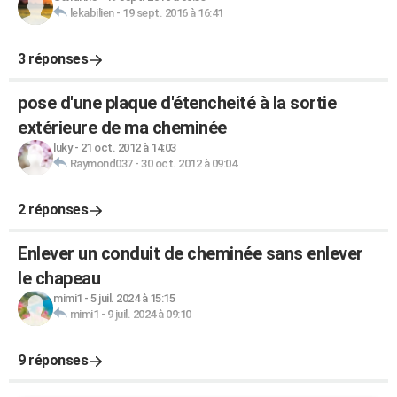
lekabilien
-
19 sept. 2016 à 16:41
3 réponses
pose d'une plaque d'étencheité à la sortie
extérieure de ma cheminée
luky
-
21 oct. 2012 à 14:03
Raymond037
-
30 oct. 2012 à 09:04
2 réponses
Enlever un conduit de cheminée sans enlever
le chapeau
mimi1
-
5 juil. 2024 à 15:15
mimi1
-
9 juil. 2024 à 09:10
9 réponses