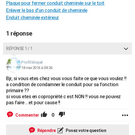
Plaque pour fermer conduit cheminée sur le toit
City break
Voyage de noces
Climat
Destinations
Voyage nature
Forum
+
PHOTO
Enlever le bas d'un conduit de cheminée
Enduit cheminée extérieur
GUIDES D'ACHAT
BONS PLANS
1 réponse
CARTE DE VOEUX
RÉPONSE 1 / 1
Carte Bonne année
Carte Pâques
Carte de Noël
Carte Saint-Valentin
Carte d'anniversaire
DICTIONNAIRE
Profil bloqué
Biographies
Expressions
Dictionnaire
Citations
Proverbes
18 mai 2016 à 08:26
PROGRAMME TV
Bjr, si vous etes chez vous vous faite ce que vous voulez !!
COPAINS D'AVANT
a condition de condamner le conduit pour sa fonction
primaire ??
Se connecter
Collèges
Universités
Service militaire
S'inscrire
Lycées
Primaires
Entreprises
Avis de recherche
AVIS DE DÉCÈS
si vous etes en copropriété c est NON !! vous ne pouvez
pas faire .. et pour cause !!
FORUM
0
Commenter
Lifestyle
Sport
Television
Cinema
Bricolage
Culture
Auto
Voyage
Répondre
Posez votre question