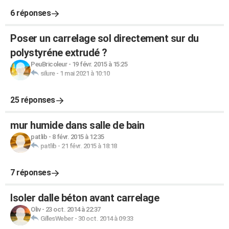
6 réponses
Poser un carrelage sol directement sur du
polystyréne extrudé ?
PeuBricoleur
-
19 févr. 2015 à 15:25
silure
-
1 mai 2021 à 10:10
25 réponses
mur humide dans salle de bain
patlib
-
8 févr. 2015 à 12:35
patlib
-
21 févr. 2015 à 18:18
7 réponses
Isoler dalle béton avant carrelage
Oliv
-
23 oct. 2014 à 22:37
GillesWeber
-
30 oct. 2014 à 09:33