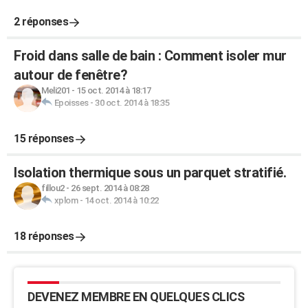
2 réponses
Froid dans salle de bain : Comment isoler mur
autour de fenêtre?
Meli201
-
15 oct. 2014 à 18:17
Epoisses
-
30 oct. 2014 à 18:35
15 réponses
Isolation thermique sous un parquet stratifié.
fillou2
-
26 sept. 2014 à 08:28
xplom
-
14 oct. 2014 à 10:22
18 réponses
DEVENEZ MEMBRE EN QUELQUES CLICS