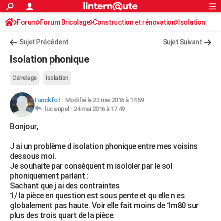
ACTUALITÉS
Forum
Forum Bricolage
Connexion
Construction et rénovation
S'inscrire
Isolation
Rechercher
Société
Education
Villes
Politique
Faits Divers
Monde
+
SPORT
Sujet Précédent
Sujet Suivant
Football
Cyclisme
Forum
Coupe du monde 2026
Tennis
Rugby
CULTURE
Isolation phonique
TNT
Cinéma
Musique
Programme TV
Streaming
Sorties cinéma
+
FINANCE
Carrelage
Isolation
Impôts
Immobilier
Banque
Crédit
Retraite
Epargne
Risques naturels par ville
Assurance
AUTO
Funckfot
-
Modifié le 23 mai 2016 à 14:59
lucienpel -
24 mai 2016 à 17:49
Réserver un essai
Berlines
Forum auto
Essais
Citadines
SUV
+
HIGH-TECH
Bonjour,
Meilleur smartphone
Ordinateurs
Guide high-tech
Mobiles
Internet
Jeux vidéo
+
BRICOLAGE
J ai un problème d isolation phonique entre mes voisins
Aménagement intérieur
Cuisine
Jardinage
+
Forum
Extérieur
Salle de bains
Rangement
WEEK-END
dessous moi.
Je souhaite par conséquent m isololer par le sol
Escapades
Expositions
Week-end nature
Guides de France
Patrimoine
Musées
+
LIFESTYLE
phoniquement parlant :
Sachant que j ai des contraintes
Bien-être
Mode
+
Art de vivre
Loisirs
Modes de vie
SANTE
1/ la pièce en question est sous pente et qu elle n es
globalement pas haute. Voir elle fait moins de 1m80 sur
Guide de la santé
Médicaments
+
Alimentation
Maladies
Sommeil
VOYAGE
plus des trois quart de la pièce.