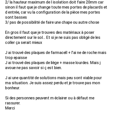
2/ la hauteur maximum de l isolation doit faire 20mm car
City break
Voyage de noces
Climat
Destinations
Voyage nature
Forum
+
PHOTO
sinon il faut que je change toute mes portes de placards et
d entrée, car vu la configuration de la pièce mes portes
GUIDES D'ACHAT
sont basses
3/ pas de possibilité de faire une chape ou autre chose
BONS PLANS
En gros il faut que je trouves des matériaux à poser
CARTE DE VOEUX
directement sur le sol... Et si je ne suis pas obligé de les
coller ça serait mieux
Carte Bonne année
Carte Pâques
Carte de Noël
Carte Saint-Valentin
Carte d'anniversaire
DICTIONNAIRE
J ai trouvé des plaques de farmacell + l'ai ne de roche mais
Biographies
Expressions
Dictionnaire
Citations
Proverbes
PROGRAMME TV
trop epaisse
J ai trouvé des plaques de liège + masse lourdes. Mais j
COPAINS D'AVANT
avoue ne pas savoir si ç est bien.
Se connecter
Collèges
Universités
Service militaire
S'inscrire
Lycées
Primaires
Entreprises
Avis de recherche
J ai une quantité de solutions mais peu sont viable pour
AVIS DE DÉCÈS
ma situation. Je suis assez perdu et je trouve pas mon
bonheur.
FORUM
Lifestyle
Sport
Television
Cinema
Bricolage
Culture
Auto
Voyage
Si des personnes peuvent m éclairer ou à défaut me
rassurer.
Merci