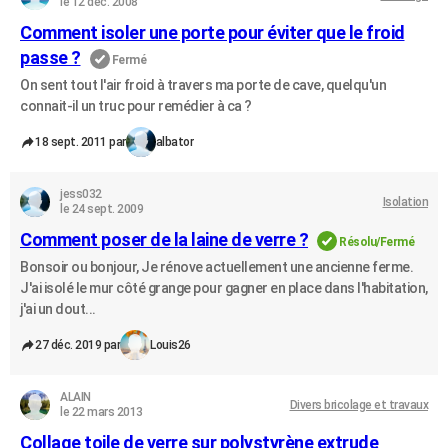
le 12 déc. 2008
Comment isoler une porte pour éviter que le froid
passe ?
Fermé
On sent tout l'air froid à travers ma porte de cave, quelqu'un
connait-il un truc pour remédier à ca ?
18 sept. 2011 par
albator
jess032
Isolation
le 24 sept. 2009
Comment poser de la laine de verre ?
Résolu/Fermé
Bonsoir ou bonjour, Je rénove actuellement une ancienne ferme.
J'ai isolé le mur côté grange pour gagner en place dans l'habitation,
j'ai un dout...
27 déc. 2019 par
Louis26
ALAIN
Divers bricolage et travaux
le 22 mars 2013
Collage toile de verre sur polystyrène extrude