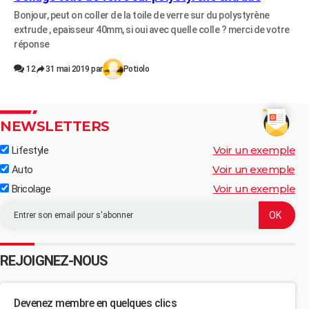
Bonjour, peut on coller de la toile de verre sur du polystyrène
extrude , epaisseur 40mm, si oui avec quelle colle ? merci de votre
réponse
12
31 mai 2019 par
Potiolo
NEWSLETTERS
Voir un exemple
Lifestyle
Voir un exemple
Auto
Voir un exemple
Bricolage
REJOIGNEZ-NOUS
Devenez membre en quelques clics