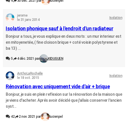
4
30 déc. 2021 par
lucienpel
jerome
Isolation
le 31 janv. 2014
Isolation phonique sauf à l'endroit d'un radiateur
Bonjour a tous, je vous explique en deux mots : un mur interieur est
en mitoyenetée, ( fine cloison brique + coté voisin polystyrene et
ba 13 ) ...
5
4 déc. 2021 par
KIDUGUEN
AnthoLaRochelle
Isolation
le 18 oct. 2015
Rénovation avec uniquement vide d'air + brique
Bonjour, je suis en plein reflexion sur la rénovation de la maison que
je viens d'acheter. Aprés avoir décidé que j'allais conserver l'ancien
syst...
42
2 nov. 2021 par
lucienpel