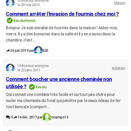
Utilisateur anonyme
Maison
le 20 mai 2010
Comment arrêter l'invasion de fourmis chez moi ?
Résolu/Fermé
Bonjour Je suis envahie de fourmis dans la maison ! Aidez-moi,
merci. Il y a des boiseries dans la salle et il y en a aussi dans la
chambre, c'est ...
26 juin 2019 par
Eldi
Utilisateur anonyme
Isolation
le 23 janv. 2011
Comment boucher une ancienne cheminée non
utilisée ?
Résolu
Qui connait une combine très facile et surtout pas chère pour
isoler ma cheminée du froid qui pénètre par le vieux rideau de fer
tout bancale (comport...
9
14 déc. 2017 par
cisampo13