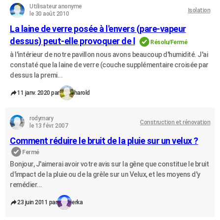
Utilisateur anonyme
Isolation
le 30 août 2010
La laine de verre posée à l'envers (pare-vapeur
dessus) peut-elle provoquer de l
Résolu/Fermé
à l'intérieur de notre pavillon nous avons beaucoup d'humidité. J'ai
constaté que la laine de verre (couche supplémentaire croisée par
dessus la premi...
11 janv. 2020 par
harold
rodymary
Construction et rénovation
le 13 févr. 2007
Comment réduire le bruit de la pluie sur un velux ?
Fermé
Bonjour, J'aimerai avoir votre avis sur la gêne que constitue le bruit
d'impact de la pluie ou de la grêle sur un Velux, et les moyens d'y
remédier...
23 juin 2011 par
erka