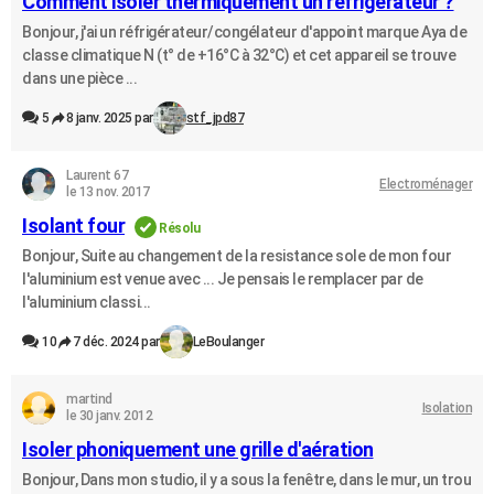
Comment isoler thermiquement un réfrigérateur ?
Bonjour, j'ai un réfrigérateur/congélateur d'appoint marque Aya de
classe climatique N (t° de +16°C à 32°C) et cet appareil se trouve
dans une pièce ...
5
8 janv. 2025 par
stf_jpd87
Laurent 67
Electroménager
le 13 nov. 2017
Isolant four
Résolu
Bonjour, Suite au changement de la resistance sole de mon four
l'aluminium est venue avec ... Je pensais le remplacer par de
l'aluminium classi...
10
7 déc. 2024 par
LeBoulanger
martind
Isolation
le 30 janv. 2012
Isoler phoniquement une grille d'aération
Bonjour, Dans mon studio, il y a sous la fenêtre, dans le mur, un trou