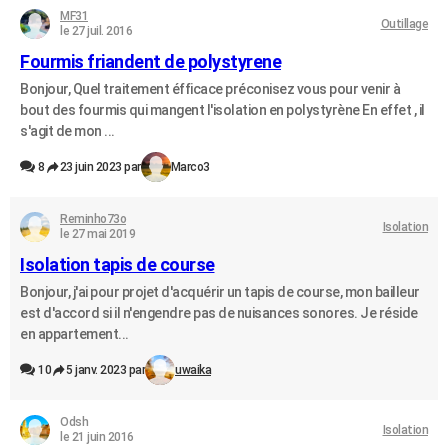
MF31
Outillage
le 27 juil. 2016
Fourmis friandent de polystyrene
Bonjour, Quel traitement éfficace préconisez vous pour venir à
bout des fourmis qui mangent l'isolation en polystyrène En effet , il
s'agit de mon ...
8
23 juin 2023 par
Marco3
Reminho73o
Isolation
le 27 mai 2019
Isolation tapis de course
Bonjour, j'ai pour projet d'acquérir un tapis de course, mon bailleur
est d'accord si il n'engendre pas de nuisances sonores. Je réside
en appartement...
10
5 janv. 2023 par
uwaika
Odsh
Isolation
le 21 juin 2016