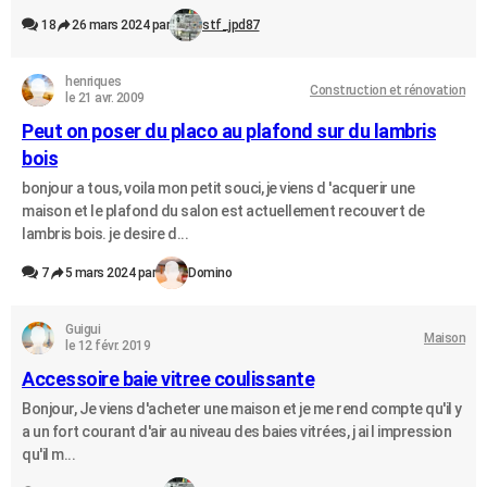
18
26 mars 2024 par
stf_jpd87
henriques
Construction et rénovation
le 21 avr. 2009
Peut on poser du placo au plafond sur du lambris
bois
bonjour a tous, voila mon petit souci, je viens d 'acquerir une
maison et le plafond du salon est actuellement recouvert de
lambris bois. je desire d...
7
5 mars 2024 par
Domino
Guigui
Maison
le 12 févr. 2019
Accessoire baie vitree coulissante
Bonjour, Je viens d'acheter une maison et je me rend compte qu'il y
a un fort courant d'air au niveau des baies vitrées, j ai l impression
qu'il m...