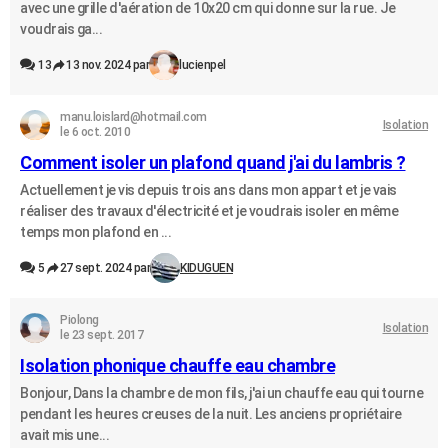
avec une grille d'aération de 10x20 cm qui donne sur la rue. Je
voudrais ga...
13
13 nov. 2024 par
lucienpel
manu.loislard@hotmail.com
Isolation
le 6 oct. 2010
Comment isoler un plafond quand j'ai du lambris ?
Actuellement je vis depuis trois ans dans mon appart et je vais
réaliser des travaux d'électricité et je voudrais isoler en même
temps mon plafond en ...
5
27 sept. 2024 par
KIDUGUEN
Piolong
Isolation
le 23 sept. 2017
Isolation phonique chauffe eau chambre
Bonjour, Dans la chambre de mon fils, j'ai un chauffe eau qui tourne
pendant les heures creuses de la nuit. Les anciens propriétaire
avait mis une...