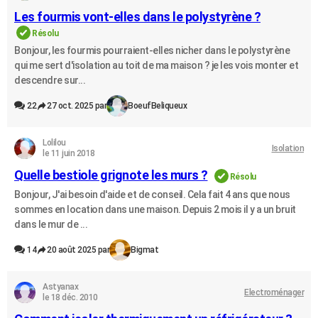
City break
Voyage de noces
Climat
Destinations
Voyage nature
Forum
+
Les fourmis vont-elles dans le polystyrène ?
PHOTO
Résolu
GUIDES D'ACHAT
Bonjour, les fourmis pourraient-elles nicher dans le polystyrène
qui me sert d'isolation au toit de ma maison ? je les vois monter et
BONS PLANS
descendre sur...
CARTE DE VOEUX
22
27 oct. 2025 par
BoeufBeliqueux
Carte Bonne année
Carte Pâques
Carte de Noël
Carte Saint-Valentin
Carte d'anniversaire
DICTIONNAIRE
Lolilou
Isolation
le 11 juin 2018
Biographies
Expressions
Dictionnaire
Citations
Proverbes
PROGRAMME TV
Quelle bestiole grignote les murs ?
Résolu
COPAINS D'AVANT
Bonjour, J'ai besoin d'aide et de conseil. Cela fait 4 ans que nous
sommes en location dans une maison. Depuis 2 mois il y a un bruit
Se connecter
Collèges
Universités
Service militaire
S'inscrire
Lycées
Primaires
Entreprises
Avis de recherche
AVIS DE DÉCÈS
dans le mur de ...
FORUM
14
20 août 2025 par
Bigmat
Lifestyle
Sport
Television
Cinema
Bricolage
Culture
Auto
Voyage
Astyanax
Electroménager
le 18 déc. 2010