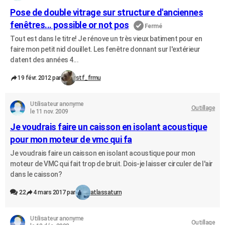
Pose de double vitrage sur structure d'anciennes
fenêtres... possible or not pos
Fermé
Tout est dans le titre! Je rénove un très vieux batiment pour en
faire mon petit nid douillet. Les fenêtre donnant sur l'extérieur
datent des années 4...
19 févr. 2012 par
stf_frmu
Utilisateur anonyme
Outillage
le 11 nov. 2009
Je voudrais faire un caisson en isolant acoustique
pour mon moteur de vmc qui fa
Je voudrais faire un caisson en isolant acoustique pour mon
moteur de VMC qui fait trop de bruit. Dois-je laisser circuler de l'air
dans le caisson?
22
4 mars 2017 par
atlassaturn
Utilisateur anonyme
Outillage