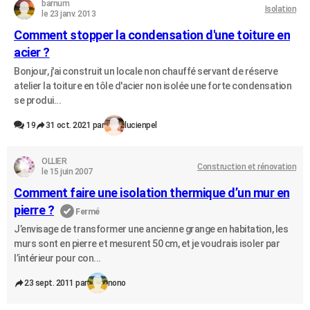
barnum
Isolation
le 23 janv. 2013
Comment stopper la condensation d'une toiture en
acier ?
Bonjour, j'ai construit un locale non chauffé servant de réserve
atelier la toiture en tôle d'acier non isolée une forte condensation
se produi...
19
31 oct. 2021 par
lucienpel
OLLIER
Construction et rénovation
le 15 juin 2007
Comment faire une isolation thermique d’un mur en
pierre ?
Fermé
J’envisage de transformer une ancienne grange en habitation, les
murs sont en pierre et mesurent 50 cm, et je voudrais isoler par
l’intérieur pour con...
23 sept. 2011 par
nono