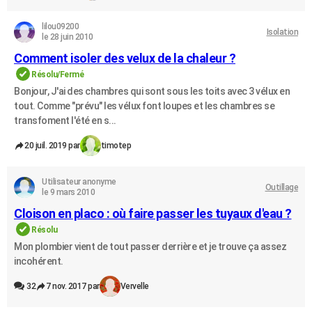
lilou09200
Isolation
le 28 juin 2010
Comment isoler des velux de la chaleur ?
Résolu/Fermé
Bonjour, J'ai des chambres qui sont sous les toits avec 3 vélux en
tout. Comme "prévu" les vélux font loupes et les chambres se
transfoment l'été en s...
20 juil. 2019 par
timotep
Utilisateur anonyme
Outillage
le 9 mars 2010
Cloison en placo : où faire passer les tuyaux d'eau ?
Résolu
Mon plombier vient de tout passer derrière et je trouve ça assez
incohérent.
32
7 nov. 2017 par
Vervelle