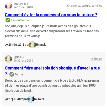
mutswood
Charpente, toiture, combles
le 10 déc. 2010
Comment éviter la condensation sous la toiture ?
Résolu/Fermé
bonjour, depuis quelques jours nous avons des gouttes qui
s'écoulent de la laine de verre du plafond, les travaux n'étant pas
terminés nous n'avons p...
28 févr. 2018 par
Finanak
gilles95
Isolation
le 30 janv. 2011
Comment faire une isolation phonique d'avec la rue
?
Fermé
Bonjour, Je suis dans un logement de type studio HLM au premier
et dernier étage d'une construction du milieu des années 1990,
l'isolation du bruit...
27 juil. 2012 par
laura59