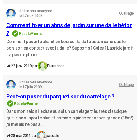
Utilisateur anonyme
Outillage
le 27 nov. 2008
Comment fixer un abris de jardin sur une dalle béton
?
Résolu/Fermé
Comment poser le chalet en bois sur la dalle béton sans que le
bois soit en contact avec la dalle? Supports? Cales? L'abri de jardin
n'a pas de planc...
22 janv. 2019 par
Pierrebrico
Utilisateur anonyme
Outillage
le 17 juin 2009
Peut-on poser du parquet sur du carrelage ?
Résolu/Fermé
Dans mon salon il existe au sol un carrelage très très classique
que je ne supporte plus et comme la pièce est assez grande (25m²)
j'aimerais ne pas a...
28 mai 2011 par
pascale