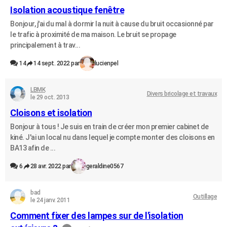
Isolation acoustique fenêtre
Bonjour, j'ai du mal à dormir la nuit à cause du bruit occasionné par
le trafic à proximité de ma maison. Le bruit se propage
principalement à trav...
14
14 sept. 2022 par
lucienpel
LBMK
Divers bricolage et travaux
le 29 oct. 2013
Cloisons et isolation
Bonjour à tous ! Je suis en train de créer mon premier cabinet de
kiné. J'ai un local nu dans lequel je compte monter des cloisons en
BA13 afin de ...
6
28 avr. 2022 par
geraldine0567
bad
Outillage
le 24 janv. 2011
Comment fixer des lampes sur de l'isolation