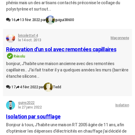
phénix mais un des artisans contactés préconise le collage du
polystyrène et surtout...
16
13 févr. 2022 par
guigui38600
bricolette14
Maçonnerie
le 14 oct. 2013
Rénovation d'un sol avec remontées capillaires
Résolu
bonjour, J'habite une maison ancienne avec des remontées
capillaires.. J'ai fait traiter il y a quelques années les murs (barrière
étanche silicone...
17
4 févr. 2022 par
Tedd
guins2022
Isolation
le 27 janv. 2022
Isolation par soufflage
Bonjour à tous, J'habite une maison RT 2005 âgée de 11 ans, afin
d'optimiser les dépenses d’électricités en chauffage j’ai décidé de