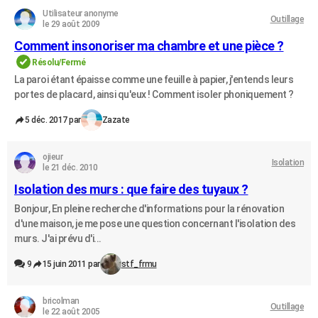
Utilisateur anonyme
Outillage
le 29 août 2009
Comment insonoriser ma chambre et une pièce ?
Résolu/Fermé
La paroi étant épaisse comme une feuille à papier, j'entends leurs
portes de placard, ainsi qu'eux ! Comment isoler phoniquement ?
5 déc. 2017 par
Zazate
ojieur
Isolation
le 21 déc. 2010
Isolation des murs : que faire des tuyaux ?
Bonjour, En pleine recherche d'informations pour la rénovation
d'une maison, je me pose une question concernant l'isolation des
murs. J'ai prévu d'i...
9
15 juin 2011 par
stf_frmu
bricolman
Outillage
le 22 août 2005