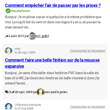
Comment empêcher l'air de passer par les prises ?
Résolu/Fermé
Bonjour Je voudrais savoir si quelqu'un a le même problème que
moi. Lorsqu'il fait du vent et dans ma région il y en a, en posant la
main devant les ...
6 août 2015 par
stf_jpd87
milo
Construction et rénovation
le 28 sept. 2009
Comment faire une belle finition sur de la mousse
expansive
Bonjour, Je viens d'installer deux fenêtres PVC dans la salle de
bain et le WC, j'ai choisi des fenêtres de taille standard, donc j'ai
enlevé l'ancie...
8
28 sept. 2009 par
jean-paul le godec
Utilisateur anonyme
Construction et rénovation
le 27 mai 2008