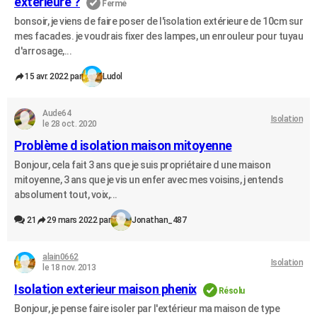
extérieure ?
Fermé
bonsoir, je viens de faire poser de l'isolation extérieure de 10cm sur
mes facades. je voudrais fixer des lampes, un enrouleur pour tuyau
d'arrosage,...
15 avr. 2022 par
Ludol
Aude64
Isolation
le 28 oct. 2020
Problème d isolation maison mitoyenne
Bonjour, cela fait 3 ans que je suis propriétaire d une maison
mitoyenne, 3 ans que je vis un enfer avec mes voisins, j entends
absolument tout, voix,...
21
29 mars 2022 par
Jonathan_487
alain0662
Isolation
le 18 nov. 2013
Isolation exterieur maison phenix
Résolu
Bonjour, je pense faire isoler par l'extérieur ma maison de type