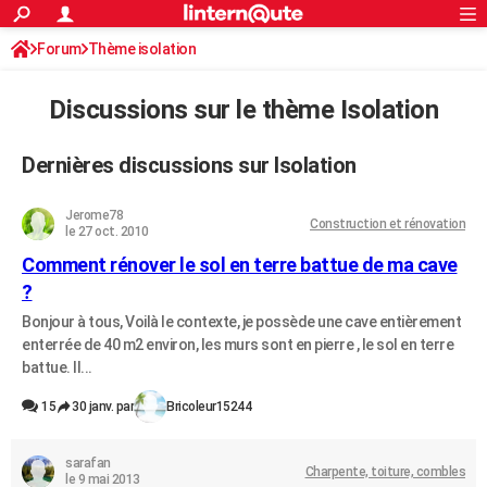
ACTUALITÉS
Forum
Thème isolation
Connexion
S'inscrire
Rechercher
Société
Education
Villes
Politique
Faits Divers
Monde
+
SPORT
Discussions sur le thème Isolation
Football
Cyclisme
Forum
Coupe du monde 2026
Tennis
Rugby
CULTURE
TNT
Cinéma
Musique
Programme TV
Streaming
Sorties cinéma
+
FINANCE
Dernières discussions sur Isolation
Impôts
Immobilier
Banque
Crédit
Retraite
Epargne
Risques naturels par ville
Assurance
AUTO
Jerome78
Construction et rénovation
le 27 oct. 2010
Réserver un essai
Berlines
Forum auto
Essais
Citadines
SUV
+
HIGH-TECH
Comment rénover le sol en terre battue de ma cave
Meilleur smartphone
Ordinateurs
Guide high-tech
Mobiles
Internet
Jeux vidéo
+
?
BRICOLAGE
Bonjour à tous, Voilà le contexte, je possède une cave entièrement
Aménagement intérieur
Cuisine
Jardinage
+
Forum
Extérieur
Salle de bains
Rangement
WEEK-END
enterrée de 40 m2 environ, les murs sont en pierre , le sol en terre
battue. Il...
Escapades
Expositions
Week-end nature
Guides de France
Patrimoine
Musées
+
LIFESTYLE
15
30 janv. par
Bricoleur15244
Bien-être
Mode
+
Art de vivre
Loisirs
Modes de vie
SANTE
Guide de la santé
Médicaments
+
Alimentation
Maladies
Sommeil
sarafan
VOYAGE
Charpente, toiture, combles
le 9 mai 2013