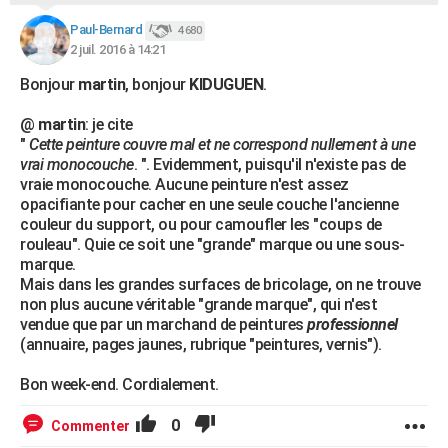
Paul-Bernard
4 680
2 juil. 2016 à 14:21
Bonjour
martin
, bonjour
KIDUGUEN
.
@
martin
: je cite
"
Cette peinture couvre mal et ne correspond nullement à une
vrai monocouche
. ". Evidemment, puisqu'il n'existe pas de
vraie monocouche. Aucune peinture n'est assez
opacifiante pour cacher en une seule couche l'ancienne
couleur du support, ou pour camoufler les "coups de
rouleau". Quie ce soit une "grande" marque ou une sous-
marque.
Mais dans les grandes surfaces de bricolage, on ne trouve
non plus aucune véritable "grande marque", qui n'est
vendue que par un marchand de peintures
professionnel
(annuaire, pages jaunes, rubrique "peintures, vernis").
Bon week-end. Cordialement.
0
Commenter