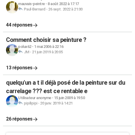
mauvais-peintre
-
8 août 2022 à 17:17
Paul-Bernard
-
26 sept. 2022 à 21:00
44 réponses
Comment choisir sa peinture ?
polux62
-
1 mai 2006 à 22:16
JM
-
21 juin 2019 à 20:05
13 réponses
quelqu'un a t il déjà posé de la peinture sur du
carrelage ??? est ce rentable e
Utilisateur anonyme
-
15 juin 2009 à 19:50
pipilipipi
-
20 janv. 2019 à 14:21
26 réponses