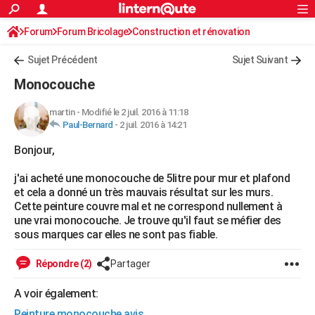
ACTUALITÉS
Forum
Forum Bricolage
Connexion
Construction et rénovation
S'inscrire
Rechercher
Société
Education
Villes
Politique
Faits Divers
Monde
+
SPORT
Peinture, Vernis, Tapissserie
Sujet Précédent
Sujet Suivant
Football
Cyclisme
Forum
Coupe du monde 2026
Tennis
Rugby
CULTURE
Monocouche
TNT
Cinéma
Musique
Programme TV
Streaming
Sorties cinéma
+
FINANCE
martin
-
Modifié le 2 juil. 2016 à 11:18
Paul-Bernard
-
2 juil. 2016 à 14:21
Impôts
Immobilier
Banque
Crédit
Retraite
Epargne
Risques naturels par ville
Assurance
AUTO
Bonjour,
Réserver un essai
Berlines
Forum auto
Essais
Citadines
SUV
+
HIGH-TECH
j'ai acheté une monocouche de 5litre pour mur et plafond
Meilleur smartphone
Ordinateurs
Guide high-tech
Mobiles
Internet
Jeux vidéo
+
BRICOLAGE
et cela a donné un très mauvais résultat sur les murs.
Cette peinture couvre mal et ne correspond nullement à
Aménagement intérieur
Cuisine
Jardinage
+
Forum
Extérieur
Salle de bains
Rangement
WEEK-END
une vrai monocouche. Je trouve qu'il faut se méfier des
sous marques car elles ne sont pas fiable.
Escapades
Expositions
Week-end nature
Guides de France
Patrimoine
Musées
+
LIFESTYLE
Répondre (2)
Partager
Bien-être
Mode
+
Art de vivre
Loisirs
Modes de vie
SANTE
A voir également:
Guide de la santé
Médicaments
+
Alimentation
Maladies
Sommeil
VOYAGE
Peinture monocouche avis