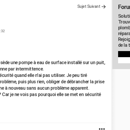
Foru
Sujet Suivant
Solut
Trouv
plomb
:32
répar
Rejoi
de la 
ède une pompe à eau de surface installé sur un puit,
nne par intermittence.
rité quand elle n'ai pas utiliser. Je peu tiré
roblème, puis plus rien, obliger de débrancher la prise
onne à nouveau sans aucun problème apparent.
 Car je ne vois pas pourquoi elle se met en sécurité