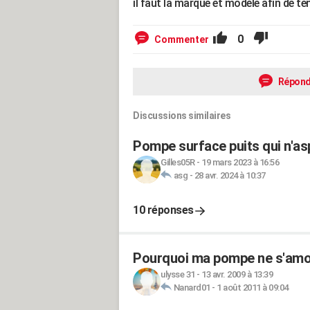
il faut la marque et modèle afin de te
0
Commenter
Répond
Discussions similaires
Pompe surface puits qui n'asp
Gilles05R
-
19 mars 2023 à 16:56
asg
-
28 avr. 2024 à 10:37
10 réponses
Pourquoi ma pompe ne s'amo
ulysse 31
-
13 avr. 2009 à 13:39
Nanard01
-
1 août 2011 à 09:04