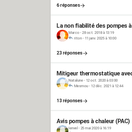
6 réponses
La non fiabilité des pompes à
Marco
-
28 oct. 2018 à 13:19
riton
-
11 janv. 2025 à 10:00
23 réponses
Mitigeur thermostatique ave
Natalune
-
12 oct. 2020 à 03:00
Mesmou
-
12 déc. 2021 à 12:44
13 réponses
Avis pompes à chaleur (PAC)
Ienvel
-
25 mai 2020 à 16:19