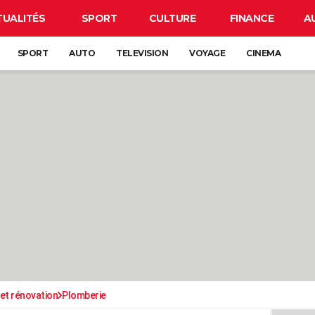
TUALITÉS
SPORT
CULTURE
FINANCE
A
SPORT
AUTO
TELEVISION
VOYAGE
CINEMA
et rénovation
Plomberie