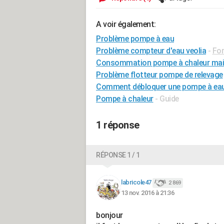
A voir également:
Problème pompe à eau
Problème compteur d'eau veolia
-
For
Consommation pompe à chaleur ma
Problème flotteur pompe de relevage
Comment débloquer une pompe à ea
Pompe à chaleur
- Guide
1 réponse
RÉPONSE 1 / 1
labricole47
2 869
13 nov. 2016 à 21:36
bonjour