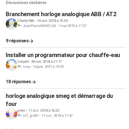
Discussions similaires
Branchement horloge analogique ABB / AT2
Charly-Nils
-
16 nov. 2018 à 15:24
JeanPierreMONCLIN
-
1 mai 2019 à 17:37
9 réponses
Installer un programmateur pour chauffe-eau
tony44
-
28 nov. 2018 à 21:17
tony
-
14 janv. 2021 à 19:29
18 réponses
horloge analogique smeg et démarrage du
four
emm
-
11 oct. 2018 à 16:22
stf_jpd87
-
11 oct. 2018 à 17:47