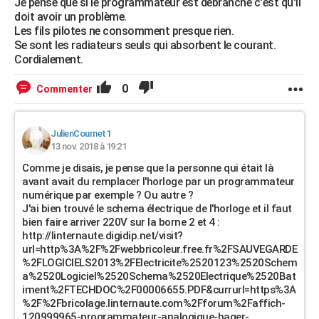
Je pense que si le programmateur est débranché c'est qu'il
doit avoir un problème.
Les fils pilotes ne consomment presque rien.
Se sont les radiateurs seuls qui absorbent le courant.
Cordialement.
0
Commenter
JulienCournet1
13 nov. 2018 à 19:21
Comme je disais, je pense que la personne qui était là
avant avait du remplacer l'horloge par un programmateur
numérique par exemple ? Ou autre ?
J'ai bien trouvé le schema électrique de l'horloge et il faut
bien faire arriver 220V sur la borne 2 et 4 :
http://linternaute.digidip.net/visit?
url=http%3A%2F%2Fwebbricoleur.free.fr%2FSAUVEGARDE
%2FLOGICIELS2013%2FElectricite%2520123%2520Schem
a%2520Logiciel%2520Schema%2520Electrique%2520Bat
iment%2FTECHDOC%2F00006655.PDF&currurl=https%3A
%2F%2Fbricolage.linternaute.com%2Fforum%2Faffich-
120999965-programmateur-analogique-hager-