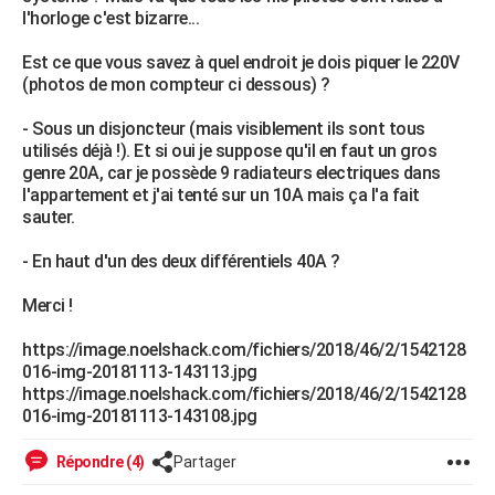
l'horloge c'est bizarre...
City break
Voyage de noces
Climat
Destinations
Voyage nature
Forum
+
PHOTO
Est ce que vous savez à quel endroit je dois piquer le 220V
GUIDES D'ACHAT
(photos de mon compteur ci dessous) ?
BONS PLANS
- Sous un disjoncteur (mais visiblement ils sont tous
utilisés déjà !). Et si oui je suppose qu'il en faut un gros
CARTE DE VOEUX
genre 20A, car je possède 9 radiateurs electriques dans
l'appartement et j'ai tenté sur un 10A mais ça l'a fait
Carte Bonne année
Carte Pâques
Carte de Noël
Carte Saint-Valentin
Carte d'anniversaire
DICTIONNAIRE
sauter.
Biographies
Expressions
Dictionnaire
Citations
Proverbes
PROGRAMME TV
- En haut d'un des deux différentiels 40A ?
COPAINS D'AVANT
Merci !
Se connecter
Collèges
Universités
Service militaire
S'inscrire
Lycées
Primaires
Entreprises
Avis de recherche
AVIS DE DÉCÈS
https://image.noelshack.com/fichiers/2018/46/2/1542128
016-img-20181113-143113.jpg
FORUM
https://image.noelshack.com/fichiers/2018/46/2/1542128
016-img-20181113-143108.jpg
Lifestyle
Sport
Television
Cinema
Bricolage
Culture
Auto
Voyage
Répondre (4)
Partager