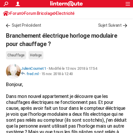
ACTUALITÉS
Forum
Forum Bricolage
Connexion
Electricité
S'inscrire
Rechercher
Société
Education
Villes
Politique
Faits Divers
Monde
+
SPORT
Sujet Précédent
Sujet Suivant
Football
Cyclisme
Forum
Coupe du monde 2026
Tennis
Rugby
CULTURE
Branchement électrique horloge modulaire
TNT
Cinéma
Musique
Programme TV
Streaming
Sorties cinéma
+
pour chauffage ?
FINANCE
Impôts
Immobilier
Banque
Crédit
Retraite
Epargne
Risques naturels par ville
Assurance
AUTO
Chauffage
Horloge
Réserver un essai
Berlines
Forum auto
Essais
Citadines
SUV
+
HIGH-TECH
JulienCournet1
-
Modifié le 13 nov. 2018 à 17:54
fred.ml
-
15 nov. 2018 à 12:40
Meilleur smartphone
Ordinateurs
Guide high-tech
Mobiles
Internet
Jeux vidéo
+
BRICOLAGE
Bonjour,
Aménagement intérieur
Cuisine
Jardinage
+
Forum
Extérieur
Salle de bains
Rangement
WEEK-END
Dans mon nouvel appartement je découvre que les
chauffages électriques ne fonctionnent pas. Et pour
Escapades
Expositions
Week-end nature
Guides de France
Patrimoine
Musées
+
LIFESTYLE
cause, après avoir fait un tour dans le compteur éléctrique
je vois que l'horloge modulaire a deux fils electrique qui ne
Bien-être
Mode
+
Art de vivre
Loisirs
Modes de vie
SANTE
sont pas reliés au compteur (ils sont scotchés), j'en déduit
que la personne avant utilisait pas l'horloge mais un autre
Guide de la santé
Médicaments
+
Alimentation
Maladies
Sommeil
VOYAGE
système ? Mais vu que tous les fils pilotes sont reliés à