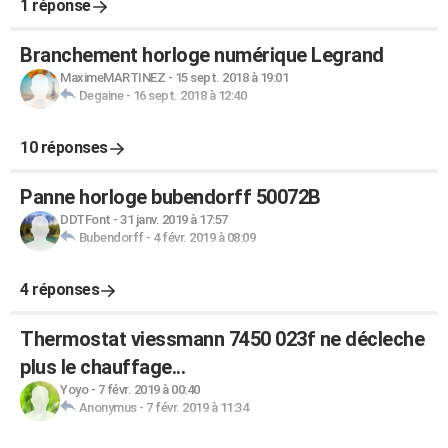
1 réponse
Branchement horloge numérique Legrand
MaximeMARTINEZ
-
15 sept. 2018 à 19:01
Degaine
-
16 sept. 2018 à 12:40
10 réponses
Panne horloge bubendorff 50072B
DDTFont
-
31 janv. 2019 à 17:57
Bubendorff
-
4 févr. 2019 à 08:09
4 réponses
Thermostat viessmann 7450 023f ne décleche
plus le chauffage...
Yoyo
-
7 févr. 2019 à 00:40
Anonymus
-
7 févr. 2019 à 11:34