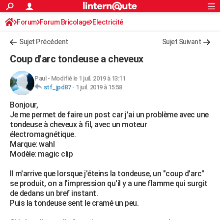
ACTUALITÉS
Forum
Forum Bricolage
Connexion
Electricité
S'inscrire
Rechercher
Société
Education
Villes
Politique
Faits Divers
Monde
+
SPORT
Sujet Précédent
Sujet Suivant
Football
Cyclisme
Forum
Coupe du monde 2026
Tennis
Rugby
CULTURE
Coup d'arc tondeuse a cheveux
TNT
Cinéma
Musique
Programme TV
Streaming
Sorties cinéma
+
FINANCE
Paul
-
Modifié le 1 juil. 2019 à 13:11
stf_jpd87
-
1 juil. 2019 à 15:58
Impôts
Immobilier
Banque
Crédit
Retraite
Epargne
Risques naturels par ville
Assurance
AUTO
Bonjour,
Réserver un essai
Berlines
Forum auto
Essais
Citadines
SUV
+
HIGH-TECH
Je me permet de faire un post car j'ai un problème avec une
tondeuse à cheveux à fîl, avec un moteur
Meilleur smartphone
Ordinateurs
Guide high-tech
Mobiles
Internet
Jeux vidéo
+
BRICOLAGE
électromagnétique.
Marque: wahl
Aménagement intérieur
Cuisine
Jardinage
+
Forum
Extérieur
Salle de bains
Rangement
WEEK-END
Modèle: magic clip
Escapades
Expositions
Week-end nature
Guides de France
Patrimoine
Musées
+
LIFESTYLE
Il m'arrive que lorsque j'éteins la tondeuse, un "coup d'arc"
se produit, on a l'impression qu'il y a une flamme qui surgit
Bien-être
Mode
+
Art de vivre
Loisirs
Modes de vie
SANTE
de dedans un bref instant.
Puis la tondeuse sent le cramé un peu.
Guide de la santé
Médicaments
+
Alimentation
Maladies
Sommeil
VOYAGE