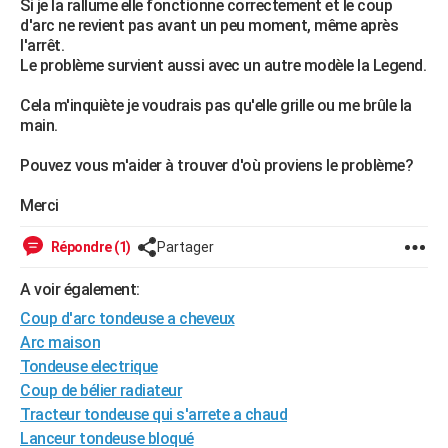
Si je la rallume elle fonctionne correctement et le coup
City break
Voyage de noces
Climat
Destinations
Voyage nature
Forum
+
d'arc ne revient pas avant un peu moment, même après
PHOTO
l'arrêt.
Le problème survient aussi avec un autre modèle la Legend.
GUIDES D'ACHAT
Cela m'inquiète je voudrais pas qu'elle grille ou me brûle la
BONS PLANS
main.
CARTE DE VOEUX
Pouvez vous m'aider à trouver d'où proviens le problème?
Carte Bonne année
Carte Pâques
Carte de Noël
Carte Saint-Valentin
Carte d'anniversaire
DICTIONNAIRE
Merci
Biographies
Expressions
Dictionnaire
Citations
Proverbes
PROGRAMME TV
Répondre (1)
Partager
COPAINS D'AVANT
A voir également:
Se connecter
Collèges
Universités
Service militaire
S'inscrire
Lycées
Primaires
Entreprises
Avis de recherche
AVIS DE DÉCÈS
Coup d'arc tondeuse a cheveux
Arc maison
FORUM
Tondeuse electrique
Lifestyle
Sport
Television
Cinema
Bricolage
Culture
Auto
Voyage
Coup de bélier radiateur
Tracteur tondeuse qui s'arrete a chaud
Lanceur tondeuse bloqué