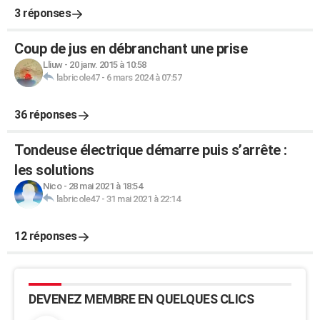
3 réponses
Coup de jus en débranchant une prise
Lliuw
-
20 janv. 2015 à 10:58
labricole47
-
6 mars 2024 à 07:57
36 réponses
Tondeuse électrique démarre puis s’arrête :
les solutions
Nico
-
28 mai 2021 à 18:54
labricole47
-
31 mai 2021 à 22:14
12 réponses
DEVENEZ MEMBRE EN QUELQUES CLICS