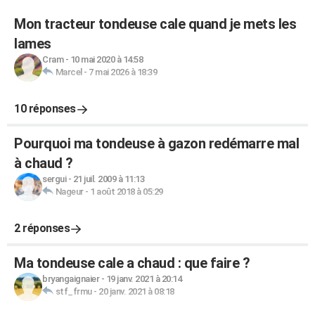
Mon tracteur tondeuse cale quand je mets les
lames
Cram
-
10 mai 2020 à 14:58
Marcel
-
7 mai 2026 à 18:39
10 réponses
Pourquoi ma tondeuse à gazon redémarre mal
à chaud ?
sergui
-
21 juil. 2009 à 11:13
Nageur
-
1 août 2018 à 05:29
2 réponses
Ma tondeuse cale a chaud : que faire ?
bryangaignaier
-
19 janv. 2021 à 20:14
stf_frmu
-
20 janv. 2021 à 08:18