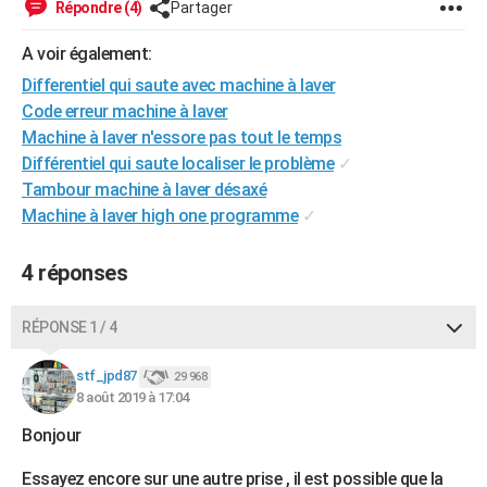
Répondre (4)
Partager
City break
Voyage de noces
Climat
Destinations
Voyage nature
Forum
+
PHOTO
A voir également:
GUIDES D'ACHAT
Differentiel qui saute avec machine à laver
Code erreur machine à laver
BONS PLANS
Machine à laver n'essore pas tout le temps
CARTE DE VOEUX
Différentiel qui saute localiser le problème
✓
Tambour machine à laver désaxé
Carte Bonne année
Carte Pâques
Carte de Noël
Carte Saint-Valentin
Carte d'anniversaire
DICTIONNAIRE
Machine à laver high one programme
✓
Biographies
Expressions
Dictionnaire
Citations
Proverbes
PROGRAMME TV
4 réponses
COPAINS D'AVANT
RÉPONSE 1 / 4
Se connecter
Collèges
Universités
Service militaire
S'inscrire
Lycées
Primaires
Entreprises
Avis de recherche
AVIS DE DÉCÈS
stf_jpd87
29 968
FORUM
8 août 2019 à 17:04
Lifestyle
Sport
Television
Cinema
Bricolage
Culture
Auto
Voyage
Bonjour
Essayez encore sur une autre prise , il est possible que la