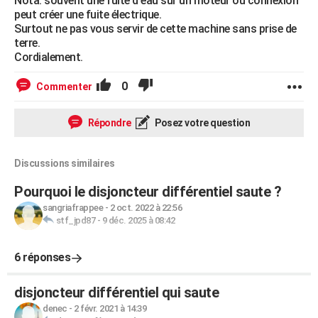
Nota: souvent une fuite d'eau sur un moteur ou connexion
peut créer une fuite électrique.
Surtout ne pas vous servir de cette machine sans prise de
terre.
Cordialement.
0
Commenter
Répondre
Posez votre question
Discussions similaires
Pourquoi le disjoncteur différentiel saute ?
sangriafrappee
-
2 oct. 2022 à 22:56
stf_jpd87
-
9 déc. 2025 à 08:42
6 réponses
disjoncteur différentiel qui saute
denec
-
2 févr. 2021 à 14:39