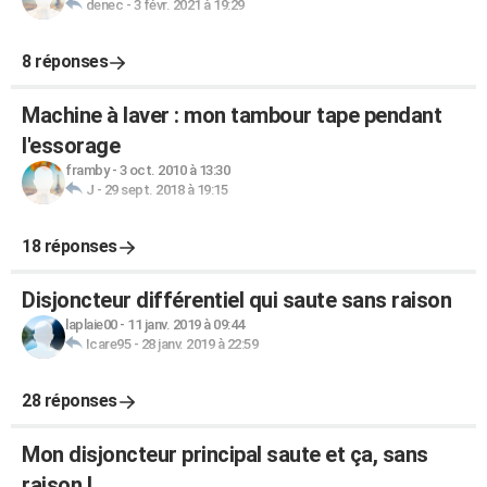
denec
-
3 févr. 2021 à 19:29
8 réponses
Machine à laver : mon tambour tape pendant
l'essorage
framby
-
3 oct. 2010 à 13:30
J
-
29 sept. 2018 à 19:15
18 réponses
Disjoncteur différentiel qui saute sans raison
laplaie00
-
11 janv. 2019 à 09:44
Icare95
-
28 janv. 2019 à 22:59
28 réponses
Mon disjoncteur principal saute et ça, sans
raison !