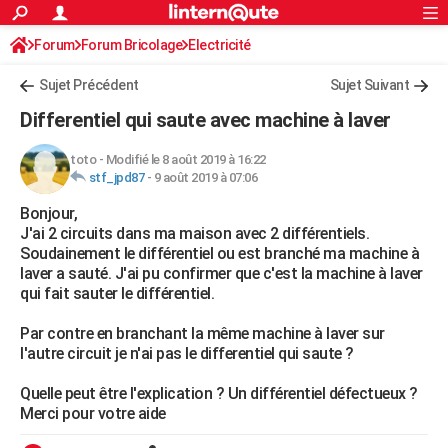
ACTUALITÉS
Forum
Forum Bricolage
Connexion
Electricité
S'inscrire
Rechercher
Société
Education
Villes
Politique
Faits Divers
Monde
+
SPORT
Sujet Précédent
Sujet Suivant
Football
Cyclisme
Forum
Coupe du monde 2026
Tennis
Rugby
CULTURE
Differentiel qui saute avec machine à laver
TNT
Cinéma
Musique
Programme TV
Streaming
Sorties cinéma
+
FINANCE
toto
-
Modifié le 8 août 2019 à 16:22
stf_jpd87
-
9 août 2019 à 07:06
Impôts
Immobilier
Banque
Crédit
Retraite
Epargne
Risques naturels par ville
Assurance
AUTO
Bonjour,
Réserver un essai
Berlines
Forum auto
Essais
Citadines
SUV
+
HIGH-TECH
J'ai 2 circuits dans ma maison avec 2 différentiels.
Soudainement le différentiel ou est branché ma machine à
Meilleur smartphone
Ordinateurs
Guide high-tech
Mobiles
Internet
Jeux vidéo
+
BRICOLAGE
laver a sauté. J'ai pu confirmer que c'est la machine à laver
qui fait sauter le différentiel.
Aménagement intérieur
Cuisine
Jardinage
+
Forum
Extérieur
Salle de bains
Rangement
WEEK-END
Par contre en branchant la même machine à laver sur
Escapades
Expositions
Week-end nature
Guides de France
Patrimoine
Musées
+
LIFESTYLE
l'autre circuit je n'ai pas le differentiel qui saute ?
Bien-être
Mode
+
Art de vivre
Loisirs
Modes de vie
SANTE
Quelle peut être l'explication ? Un différentiel défectueux ?
Merci pour votre aide
Guide de la santé
Médicaments
+
Alimentation
Maladies
Sommeil
VOYAGE