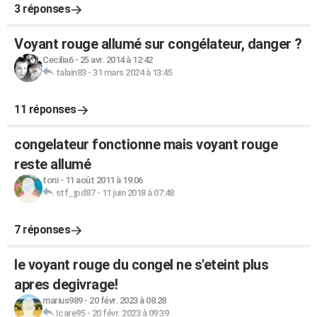
3 réponses
Voyant rouge allumé sur congélateur, danger ?
Cecilia6
-
25 avr. 2014 à 12:42
talain83
-
31 mars 2024 à 13:45
11 réponses
congelateur fonctionne mais voyant rouge
reste allumé
toni
-
11 août 2011 à 19:06
stf_jpd87
-
11 juin 2018 à 07:48
7 réponses
le voyant rouge du congel ne s'eteint plus
apres degivrage!
marius989
-
20 févr. 2023 à 08:28
Icare95
-
20 févr. 2023 à 09:39