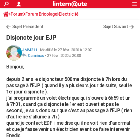
ACTUALITÉS
Forum
Forum Bricolage
Connexion
Electricité
S'inscrire
Rechercher
Société
Education
Villes
Politique
Faits Divers
Monde
+
SPORT
Sujet Précédent
Sujet Suivant
Football
Cyclisme
Forum
Coupe du monde 2026
Tennis
Rugby
CULTURE
Disjoncte jour EJP
TNT
Cinéma
Musique
Programme TV
Streaming
Sorties cinéma
+
FINANCE
JMM211
-
Modifié le 27 févr. 2020 à 12:07
Carminas
-
27 févr. 2020 à 20:00
Impôts
Immobilier
Banque
Crédit
Retraite
Epargne
Risques naturels par ville
Assurance
AUTO
Bonjour,
Réserver un essai
Berlines
Forum auto
Essais
Citadines
SUV
+
HIGH-TECH
depuis 2 ans le disjoncteur 500ma disjoncte à 7h lors du
Meilleur smartphone
Ordinateurs
Guide high-tech
Mobiles
Internet
Jeux vidéo
+
BRICOLAGE
passage à l'EJP. ( quand il y a plusieurs jour de suite, seul le
1er jour disjoncte ).
Aménagement intérieur
Cuisine
Jardinage
+
Forum
Extérieur
Salle de bains
Rangement
WEEK-END
j'ai programmé un volet électrique qui s'ouvre à 6h59 et un
à 7h01, quand ça disjoncte le 1er est ouvert et pas le
Escapades
Expositions
Week-end nature
Guides de France
Patrimoine
Musées
+
LIFESTYLE
second, je suis donc sur que c'est au passage à l'EJP ( rien
d'autre ne s'allume à 7h ).
Bien-être
Mode
+
Art de vivre
Loisirs
Modes de vie
SANTE
quand je contact EDF il me dise qu'il ne voit rien d'anormal
et que je fasse venir un électricien avant de faire intervenir
Guide de la santé
Médicaments
+
Alimentation
Maladies
Sommeil
VOYAGE
Enedis.