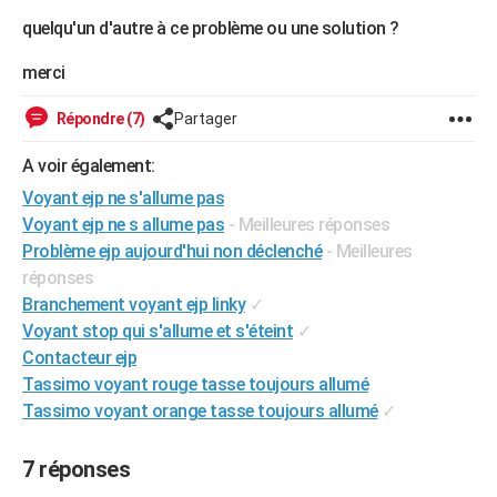
City break
Voyage de noces
Climat
Destinations
Voyage nature
Forum
+
quelqu'un d'autre à ce problème ou une solution ?
PHOTO
merci
GUIDES D'ACHAT
BONS PLANS
Répondre (7)
Partager
CARTE DE VOEUX
A voir également:
Voyant ejp ne s'allume pas
Carte Bonne année
Carte Pâques
Carte de Noël
Carte Saint-Valentin
Carte d'anniversaire
DICTIONNAIRE
Voyant ejp ne s allume pas
- Meilleures réponses
Biographies
Expressions
Dictionnaire
Citations
Proverbes
Problème ejp aujourd'hui non déclenché
- Meilleures
PROGRAMME TV
réponses
COPAINS D'AVANT
Branchement voyant ejp linky
✓
Voyant stop qui s'allume et s'éteint
✓
Se connecter
Collèges
Universités
Service militaire
S'inscrire
Lycées
Primaires
Entreprises
Avis de recherche
AVIS DE DÉCÈS
Contacteur ejp
Tassimo voyant rouge tasse toujours allumé
FORUM
Tassimo voyant orange tasse toujours allumé
✓
Lifestyle
Sport
Television
Cinema
Bricolage
Culture
Auto
Voyage
7 réponses