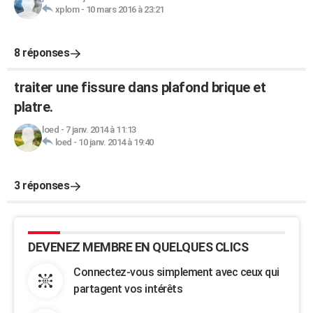
xplom
-
10 mars 2016 à 23:21
8 réponses
traiter une fissure dans plafond brique et
platre.
loed
-
7 janv. 2014 à 11:13
loed
-
10 janv. 2014 à 19:40
3 réponses
DEVENEZ MEMBRE EN QUELQUES CLICS
Connectez-vous simplement avec ceux qui
partagent vos intérêts