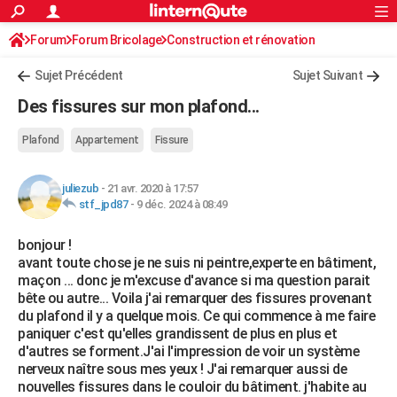
ACTUALITÉS
Forum
Forum Bricolage
Connexion
Construction et rénovation
S'inscrire
Rechercher
Société
Education
Villes
Politique
Faits Divers
Monde
+
SPORT
Sujet Précédent
Sujet Suivant
Football
Cyclisme
Forum
Coupe du monde 2026
Tennis
Rugby
CULTURE
Des fissures sur mon plafond...
TNT
Cinéma
Musique
Programme TV
Streaming
Sorties cinéma
+
FINANCE
Plafond
Appartement
Fissure
Impôts
Immobilier
Banque
Crédit
Retraite
Epargne
Risques naturels par ville
Assurance
AUTO
juliezub
-
21 avr. 2020 à 17:57
Réserver un essai
Berlines
Forum auto
Essais
Citadines
SUV
+
HIGH-TECH
stf_jpd87
-
9 déc. 2024 à 08:49
Meilleur smartphone
Ordinateurs
Guide high-tech
Mobiles
Internet
Jeux vidéo
+
BRICOLAGE
bonjour !
avant toute chose je ne suis ni peintre,experte en bâtiment,
Aménagement intérieur
Cuisine
Jardinage
+
Forum
Extérieur
Salle de bains
Rangement
WEEK-END
maçon ... donc je m'excuse d'avance si ma question parait
bête ou autre... Voila j'ai remarquer des fissures provenant
Escapades
Expositions
Week-end nature
Guides de France
Patrimoine
Musées
+
LIFESTYLE
du plafond il y a quelque mois. Ce qui commence à me faire
paniquer c'est qu'elles grandissent de plus en plus et
Bien-être
Mode
+
Art de vivre
Loisirs
Modes de vie
SANTE
d'autres se forment.J'ai l'impression de voir un système
nerveux naître sous mes yeux ! J'ai remarquer aussi de
Guide de la santé
Médicaments
+
Alimentation
Maladies
Sommeil
VOYAGE
nouvelles fissures dans le couloir du bâtiment. j'habite au