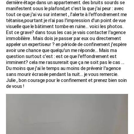
dernière étage dans un appartement. des bruits sourds se
City break
Voyage de noces
Climat
Destinations
Voyage nature
Forum
+
PHOTO
manifestent sous le plafond,et c'est la que j'ai peur : avec
tout ce que j'ai vu sur internet , l'alerte à l'effondrement me
GUIDES D'ACHAT
tétanise,pourtant je n'ai pas l'impression d'un point de vue
visuelle que le bâtiment tombe en ruine... voici les photos.
BONS PLANS
Est ce grave? dans tous les cas je vais contacter l'agence
immobilière . Mais dois je passer par eux ou directement
CARTE DE VOEUX
appeler un expertiseur ? en période de confinement j'espère
avoir une chance que quelqu'un me réponde... Mais ma
Carte Bonne année
Carte Pâques
Carte de Noël
Carte Saint-Valentin
Carte d'anniversaire
DICTIONNAIRE
question surtout c'est : est ce que l'effondrement est
imminent? cela me rassurerait que ça ne soit pas le cas ...
Biographies
Expressions
Dictionnaire
Citations
Proverbes
PROGRAMME TV
Du moins que j'ai le temps au moins de prévenir l'agence
sans mourir écrasée pendant la nuit... je vous remercie.
COPAINS D'AVANT
Julie , bon courage pour le confinement et prenez bien soin
de vous !
Se connecter
Collèges
Universités
Service militaire
S'inscrire
Lycées
Primaires
Entreprises
Avis de recherche
AVIS DE DÉCÈS
FORUM
Lifestyle
Sport
Television
Cinema
Bricolage
Culture
Auto
Voyage