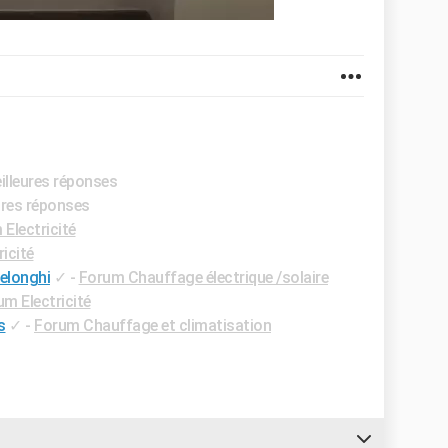
illeures réponses
ures réponses
Electricité
icité
delonghi
✓
-
Forum Chauffage électrique /solaire
m Electricité
s
✓
-
Forum Chauffage et climatisation