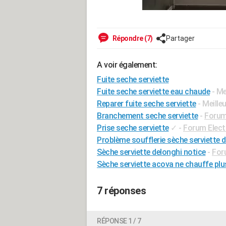
Répondre (7)
Partager
A voir également:
Fuite seche serviette
Fuite seche serviette eau chaude
- Me
Reparer fuite seche serviette
- Meille
Branchement seche serviette
-
Forum 
Prise seche serviette
✓
-
Forum Electr
Problème soufflerie sèche serviette 
Sèche serviette delonghi notice
-
Foru
Sèche serviette acova ne chauffe plu
7 réponses
RÉPONSE 1 / 7