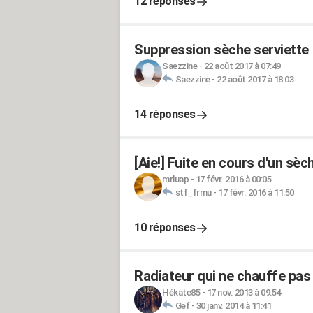
12 réponses
Suppression sèche serviette
Saezzine
-
22 août 2017 à 07:49
Saezzine
-
22 août 2017 à 18:03
14 réponses
[Aie!] Fuite en cours d'un sèc
mrluap
-
17 févr. 2016 à 00:05
stf_frmu
-
17 févr. 2016 à 11:50
10 réponses
Radiateur qui ne chauffe pas
Hékate85
-
17 nov. 2013 à 09:54
Gef
-
30 janv. 2014 à 11:41