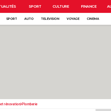
TUALITÉS
SPORT
CULTURE
FINANCE
A
SPORT
AUTO
TELEVISION
VOYAGE
CINEMA
et rénovation
Plomberie