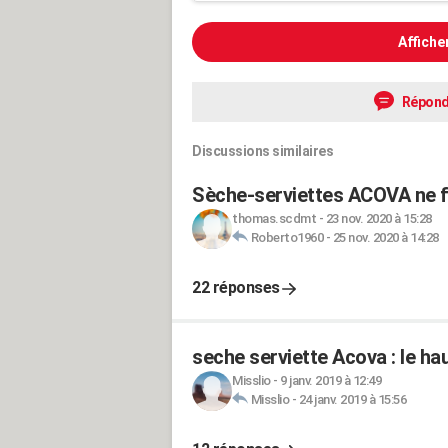
Affiche
Répond
Discussions similaires
Sèche-serviettes ACOVA ne 
thomas.scdmt
-
23 nov. 2020 à 15:28
Roberto1960
-
25 nov. 2020 à 14:28
22 réponses
seche serviette Acova : le ha
Misslio
-
9 janv. 2019 à 12:49
Misslio
-
24 janv. 2019 à 15:56