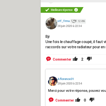
Meilleure réponse
stf_frmu
12 496
28 juin 2020 à 22:34
Bjr
Une fois le chauffage coupé, il faut v
raccords sur votre radiateur pour en r
2
Commenter
Aflorence31
28 juin 2020 à 22:54
Merci pour votre réponse, pouvez vous
0
Commenter