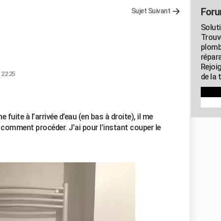
Foru
Sujet Suivant
Solut
Trouv
plomb
répar
Rejoi
 22:25
de la 
 fuite à l’arrivée d’eau (en bas à droite), il me
s comment procéder. J’ai pour l’instant couper le