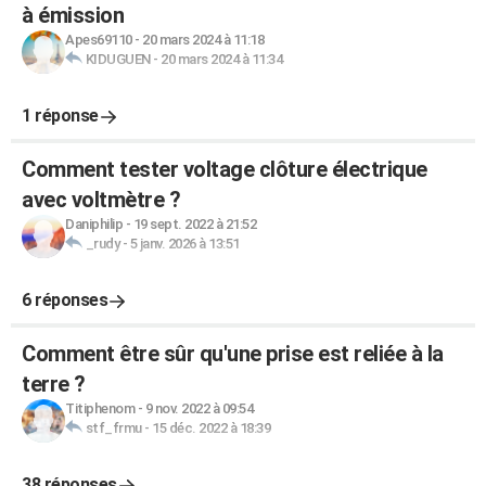
à émission
Apes69110
-
20 mars 2024 à 11:18
KIDUGUEN
-
20 mars 2024 à 11:34
1 réponse
Comment tester voltage clôture électrique
avec voltmètre ?
Daniphilip
-
19 sept. 2022 à 21:52
_rudy
-
5 janv. 2026 à 13:51
6 réponses
Comment être sûr qu'une prise est reliée à la
terre ?
Titiphenom
-
9 nov. 2022 à 09:54
stf_frmu
-
15 déc. 2022 à 18:39
38 réponses