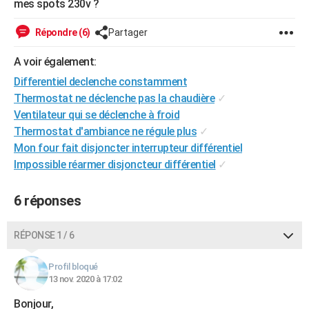
mes spots 230v ?
City break
Voyage de noces
Climat
Destinations
Voyage nature
Forum
+
PHOTO
Répondre (6)
Partager
GUIDES D'ACHAT
A voir également:
BONS PLANS
Differentiel declenche constamment
Thermostat ne déclenche pas la chaudière
✓
CARTE DE VOEUX
Ventilateur qui se déclenche à froid
Carte Bonne année
Carte Pâques
Carte de Noël
Carte Saint-Valentin
Carte d'anniversaire
DICTIONNAIRE
Thermostat d'ambiance ne régule plus
✓
Mon four fait disjoncter interrupteur différentiel
Biographies
Expressions
Dictionnaire
Citations
Proverbes
PROGRAMME TV
Impossible réarmer disjoncteur différentiel
✓
COPAINS D'AVANT
6 réponses
Se connecter
Collèges
Universités
Service militaire
S'inscrire
Lycées
Primaires
Entreprises
Avis de recherche
AVIS DE DÉCÈS
RÉPONSE 1 / 6
FORUM
Lifestyle
Sport
Television
Cinema
Bricolage
Culture
Auto
Voyage
Profil bloqué
13 nov. 2020 à 17:02
Bonjour,