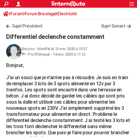
ACTUALITÉS
Forum
Forum Bricolage
Connexion
Electricité
S'inscrire
Rechercher
Société
Education
Villes
Politique
Faits Divers
Monde
+
SPORT
Sujet Précédent
Sujet Suivant
Football
Cyclisme
Forum
Coupe du monde 2026
Tennis
Rugby
CULTURE
Differentiel declenche constamment
TNT
Cinéma
Musique
Programme TV
Streaming
Sorties cinéma
+
FINANCE
Bricocv
-
Modifié le 13 nov. 2020 à 15:57
Profil bloqué -
14 nov. 2020 à 11:12
Impôts
Immobilier
Banque
Crédit
Retraite
Epargne
Risques naturels par ville
Assurance
AUTO
Bonjour,
Réserver un essai
Berlines
Forum auto
Essais
Citadines
SUV
+
HIGH-TECH
J'ai un souci que je n'arrive pas à résoudre. Je suis en train
Meilleur smartphone
Ordinateurs
Guide high-tech
Mobiles
Internet
Jeux vidéo
+
BRICOLAGE
de remplacer 3 lots de 3 spots alimenté en 12v par 3
tranfos. Les spots sont encastré dans une terrasse en
Aménagement intérieur
Cuisine
Jardinage
+
Forum
Extérieur
Salle de bains
Rangement
WEEK-END
béton. J ai donc décidé de garder les câbles qui sont pris
sous la dalle et utiliser ces câbles pour alimenter les
Escapades
Expositions
Week-end nature
Guides de France
Patrimoine
Musées
+
LIFESTYLE
nouveaux spots en 230V. J'ai simplement supprimé les 3
transformateur pour alimenter en direct. Problème le
Bien-être
Mode
+
Art de vivre
Loisirs
Modes de vie
SANTE
differentiel declenche constamment. J ai testé les 3 lots et
les trois font déclencher le differentiel sans même
Guide de la santé
Médicaments
+
Alimentation
Maladies
Sommeil
VOYAGE
brancher les spots. Que puis-je faire pour pouvoir brancher