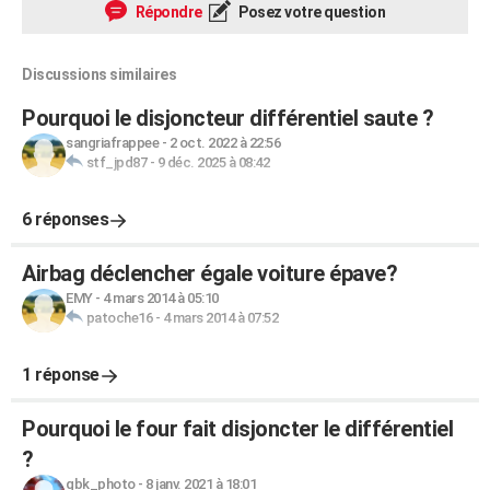
Répondre
Posez votre question
Discussions similaires
Pourquoi le disjoncteur différentiel saute ?
sangriafrappee
-
2 oct. 2022 à 22:56
stf_jpd87
-
9 déc. 2025 à 08:42
6 réponses
Airbag déclencher égale voiture épave?
EMY
-
4 mars 2014 à 05:10
patoche16
-
4 mars 2014 à 07:52
1 réponse
Pourquoi le four fait disjoncter le différentiel
?
qbk_photo
-
8 janv. 2021 à 18:01