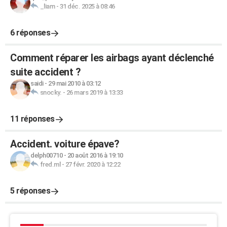
_liam
-
31 déc. 2025 à 08:46
6 réponses
Comment réparer les airbags ayant déclenché
suite accident ?
saidi
-
29 mai 2010 à 03:12
snocky.
-
26 mars 2019 à 13:33
11 réponses
Accident. voiture épave?
delph00710
-
20 août 2016 à 19:10
fred.ml
-
27 févr. 2020 à 12:22
5 réponses