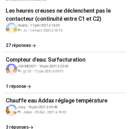
Les heures creuses ne déclenchent pas le
contacteur (continuité entre C1 et C2)
tinaity
-
17 juin 2021 à 14:20
Jo
-
14 mars 2023 à 10:14
27 réponses
Compteur d'eau: Surfacturation
JOHNEDDY
-
10 juin 2021 à 23:03
gt.55
-
11 juin 2021 à 09:57
1 réponse
Chauffe eau Addax réglage température
Josy
-
10 juin 2021 à 09:48
Julien
-
29 déc. 2021 à 18:43
3 réponses