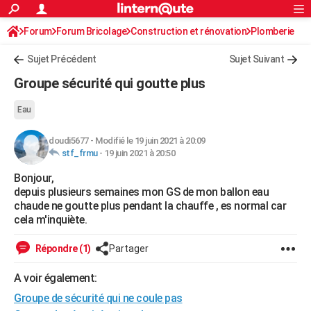
ACTUALITÉS
Forum
Forum Bricolage
Connexion
Construction et rénovation
S'inscrire
Plomberie
Rechercher
Société
Education
Villes
Politique
Faits Divers
Monde
+
SPORT
Sujet Précédent
Sujet Suivant
Football
Cyclisme
Forum
Coupe du monde 2026
Tennis
Rugby
CULTURE
Groupe sécurité qui goutte plus
TNT
Cinéma
Musique
Programme TV
Streaming
Sorties cinéma
+
FINANCE
Eau
Impôts
Immobilier
Banque
Crédit
Retraite
Epargne
Risques naturels par ville
Assurance
AUTO
doudi5677
-
Modifié le 19 juin 2021 à 20:09
stf_frmu
-
19 juin 2021 à 20:50
Réserver un essai
Berlines
Forum auto
Essais
Citadines
SUV
+
HIGH-TECH
Bonjour,
Meilleur smartphone
Ordinateurs
Guide high-tech
Mobiles
Internet
Jeux vidéo
+
BRICOLAGE
depuis plusieurs semaines mon GS de mon ballon eau
chaude ne goutte plus pendant la chauffe , es normal car
Aménagement intérieur
Cuisine
Jardinage
+
Forum
Extérieur
Salle de bains
Rangement
WEEK-END
cela m'inquiète.
Escapades
Expositions
Week-end nature
Guides de France
Patrimoine
Musées
+
LIFESTYLE
Répondre (1)
Partager
Bien-être
Mode
+
Art de vivre
Loisirs
Modes de vie
SANTE
A voir également:
Guide de la santé
Médicaments
+
Alimentation
Maladies
Sommeil
Groupe de sécurité qui ne coule pas
VOYAGE