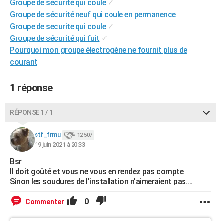
Groupe de sécurité qui coule
✓
City break
Voyage de noces
Climat
Destinations
Voyage nature
Forum
+
PHOTO
Groupe de sécurité neuf qui coule en permanence
Groupe de securite qui coule
✓
GUIDES D'ACHAT
Groupe de sécurité qui fuit
✓
Pourquoi mon groupe électrogène ne fournit plus de
BONS PLANS
courant
CARTE DE VOEUX
1 réponse
Carte Bonne année
Carte Pâques
Carte de Noël
Carte Saint-Valentin
Carte d'anniversaire
DICTIONNAIRE
Biographies
Expressions
Dictionnaire
Citations
Proverbes
PROGRAMME TV
RÉPONSE 1 / 1
COPAINS D'AVANT
stf_frmu
12 507
19 juin 2021 à 20:33
Se connecter
Collèges
Universités
Service militaire
S'inscrire
Lycées
Primaires
Entreprises
Avis de recherche
AVIS DE DÉCÈS
Bsr
Il doit goûté et vous ne vous en rendez pas compte.
FORUM
Sinon les soudures de l'installation n'aimeraient pas....
Lifestyle
Sport
Television
Cinema
Bricolage
Culture
Auto
Voyage
0
Commenter