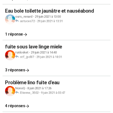
Eau bole toilette jaunâtre et nauséabond
ours_renard
-
29 juin 2021 à 13:00
astuces72
-
29 juin 2021 à 13:31
1 réponse
fuite sous lave linge miele
runlosket
-
29 juin 2021 à 14:40
stf_jpd87
-
29 juin 2021 à 18:31
3 réponses
Problème lino fuite d'eau
NonoQ
-
8 juin 2021 à 17:26
Etienne_3502
-
9 juin 2021 à 03:47
4 réponses