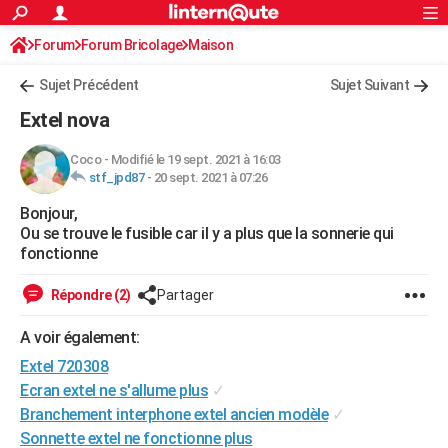
ACTUALITÉS
Forum
Forum Bricolage
Connexion
Maison
S'inscrire
Rechercher
Société
Education
Villes
Politique
Faits Divers
Monde
+
SPORT
Sujet Précédent
Sujet Suivant
Football
Cyclisme
Forum
Coupe du monde 2026
Tennis
Rugby
CULTURE
Extel nova
TNT
Cinéma
Musique
Programme TV
Streaming
Sorties cinéma
+
FINANCE
Coco
-
Modifié le 19 sept. 2021 à 16:03
stf_jpd87
-
20 sept. 2021 à 07:26
Impôts
Immobilier
Banque
Crédit
Retraite
Epargne
Risques naturels par ville
Assurance
AUTO
Bonjour,
Réserver un essai
Berlines
Forum auto
Essais
Citadines
SUV
+
HIGH-TECH
Ou se trouve le fusible car il y a plus que la sonnerie qui
fonctionne
Meilleur smartphone
Ordinateurs
Guide high-tech
Mobiles
Internet
Jeux vidéo
+
BRICOLAGE
Répondre (2)
Partager
Aménagement intérieur
Cuisine
Jardinage
+
Forum
Extérieur
Salle de bains
Rangement
WEEK-END
A voir également:
Escapades
Expositions
Week-end nature
Guides de France
Patrimoine
Musées
+
LIFESTYLE
Extel 720308
Bien-être
Mode
+
Art de vivre
Loisirs
Modes de vie
Ecran extel ne s'allume plus
✓
SANTE
Branchement interphone extel ancien modèle
✓
Guide de la santé
Médicaments
+
Alimentation
Maladies
Sommeil
VOYAGE
Sonnette extel ne fonctionne plus