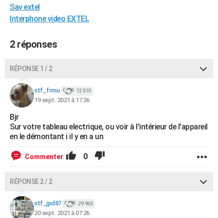
Sav extel
City break
Voyage de noces
Climat
Destinations
Voyage nature
Forum
+
PHOTO
Interphone video EXTEL
GUIDES D'ACHAT
2 réponses
BONS PLANS
RÉPONSE 1 / 2
CARTE DE VOEUX
Carte Bonne année
Carte Pâques
Carte de Noël
Carte Saint-Valentin
Carte d'anniversaire
DICTIONNAIRE
stf_frmu
12 510
19 sept. 2021 à 17:36
Biographies
Expressions
Dictionnaire
Citations
Proverbes
PROGRAMME TV
Bjr
Sur votre tableau electrique, ou voir à l'intérieur de l'appareil
COPAINS D'AVANT
en le démontant i il y en a un
Se connecter
Collèges
Universités
Service militaire
S'inscrire
Lycées
Primaires
Entreprises
Avis de recherche
AVIS DE DÉCÈS
0
Commenter
FORUM
RÉPONSE 2 / 2
Lifestyle
Sport
Television
Cinema
Bricolage
Culture
Auto
Voyage
stf_jpd87
29 965
20 sept. 2021 à 07:26