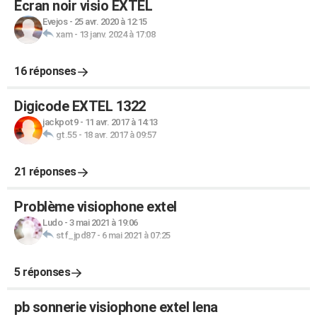
Écran noir visio EXTEL
Evejos
-
25 avr. 2020 à 12:15
xam
-
13 janv. 2024 à 17:08
16 réponses
Digicode EXTEL 1322
jackpot9
-
11 avr. 2017 à 14:13
gt.55
-
18 avr. 2017 à 09:57
21 réponses
Problème visiophone extel
Ludo
-
3 mai 2021 à 19:06
stf_jpd87
-
6 mai 2021 à 07:25
5 réponses
pb sonnerie visiophone extel lena