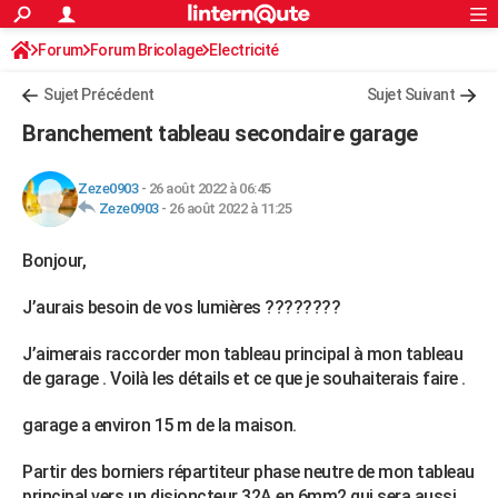
ACTUALITÉS
Forum
Forum Bricolage
Connexion
Electricité
S'inscrire
Rechercher
Société
Education
Villes
Politique
Faits Divers
Monde
+
SPORT
Sujet Précédent
Sujet Suivant
Football
Cyclisme
Forum
Coupe du monde 2026
Tennis
Rugby
CULTURE
Branchement tableau secondaire garage
TNT
Cinéma
Musique
Programme TV
Streaming
Sorties cinéma
+
FINANCE
Zeze0903
-
26 août 2022 à 06:45
Impôts
Immobilier
Banque
Crédit
Retraite
Epargne
Risques naturels par ville
Assurance
AUTO
Zeze0903
-
26 août 2022 à 11:25
Réserver un essai
Berlines
Forum auto
Essais
Citadines
SUV
+
HIGH-TECH
Bonjour,
Meilleur smartphone
Ordinateurs
Guide high-tech
Mobiles
Internet
Jeux vidéo
+
BRICOLAGE
J’aurais besoin de vos lumières ????????
Aménagement intérieur
Cuisine
Jardinage
+
Forum
Extérieur
Salle de bains
Rangement
WEEK-END
J’aimerais raccorder mon tableau principal à mon tableau
de garage . Voilà les détails et ce que je souhaiterais faire .
Escapades
Expositions
Week-end nature
Guides de France
Patrimoine
Musées
+
LIFESTYLE
garage a environ 15 m de la maison.
Bien-être
Mode
+
Art de vivre
Loisirs
Modes de vie
SANTE
Partir des borniers répartiteur phase neutre de mon tableau
Guide de la santé
Médicaments
+
Alimentation
Maladies
Sommeil
VOYAGE
principal vers un disjoncteur 32A en 6mm2 qui sera aussi