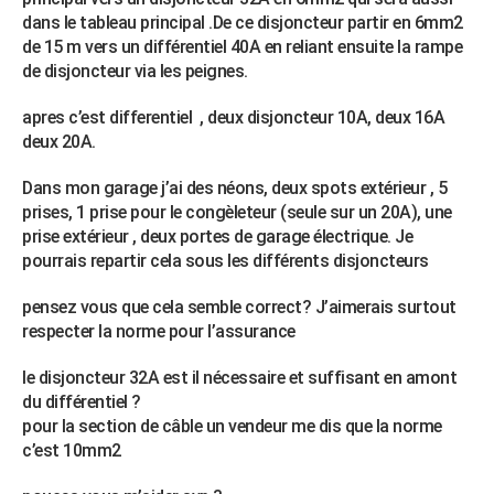
dans le tableau principal .De ce disjoncteur partir en 6mm2
City break
Voyage de noces
Climat
Destinations
Voyage nature
Forum
+
PHOTO
de 15 m vers un différentiel 40A en reliant ensuite la rampe
de disjoncteur via les peignes.
GUIDES D'ACHAT
BONS PLANS
apres c’est differentiel , deux disjoncteur 10A, deux 16A
deux 20A.
CARTE DE VOEUX
Dans mon garage j’ai des néons, deux spots extérieur , 5
Carte Bonne année
Carte Pâques
Carte de Noël
Carte Saint-Valentin
Carte d'anniversaire
DICTIONNAIRE
prises, 1 prise pour le congèleteur (seule sur un 20A), une
prise extérieur , deux portes de garage électrique. Je
Biographies
Expressions
Dictionnaire
Citations
Proverbes
PROGRAMME TV
pourrais repartir cela sous les différents disjoncteurs
COPAINS D'AVANT
pensez vous que cela semble correct? J’aimerais surtout
respecter la norme pour l’assurance
Se connecter
Collèges
Universités
Service militaire
S'inscrire
Lycées
Primaires
Entreprises
Avis de recherche
AVIS DE DÉCÈS
le disjoncteur 32A est il nécessaire et suffisant en amont
FORUM
du différentiel ?
Lifestyle
Sport
Television
Cinema
Bricolage
Culture
Auto
Voyage
pour la section de câble un vendeur me dis que la norme
c’est 10mm2