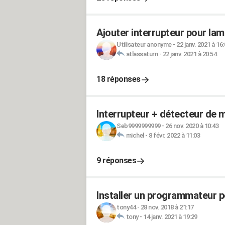
Ajouter interrupteur pour lam
Utilisateur anonyme
-
22 janv. 2021 à 16
atlassaturn
-
22 janv. 2021 à 20:54
18 réponses
Interrupteur + détecteur de 
Seb9999999999
-
26 nov. 2020 à 10:43
michel
-
8 févr. 2022 à 11:03
9 réponses
Installer un programmateur 
tony44
-
28 nov. 2018 à 21:17
tony
-
14 janv. 2021 à 19:29