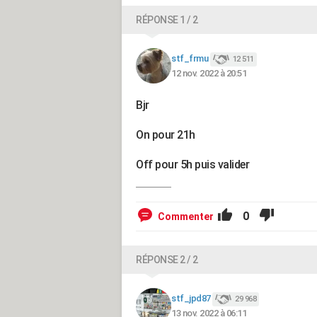
RÉPONSE 1 / 2
stf_frmu
12 511
12 nov. 2022 à 20:51
Bjr
On pour 21h
Off pour 5h puis valider
0
Commenter
RÉPONSE 2 / 2
stf_jpd87
29 968
13 nov. 2022 à 06:11