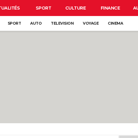
TUALITÉS
SPORT
CULTURE
FINANCE
A
SPORT
AUTO
TELEVISION
VOYAGE
CINEMA