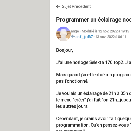
Sujet Précédent
Programmer un éclairage noct
ange
-
Modifié le 12 nov. 2022 à 19:13
stf_jpd87
-
13 nov. 2022 à 06:11
Bonjour,
J'ai une horloge Selekta 170 top2. J'ai
Mais quand j'ai effectué ma programma
pas fonctionné.
Je voulais un éclairage de 21h à 05h d
le menu "créer" j'ai fait "on 21h...jus
les autres jours.
Cependant, je crains avoir fait quelq
programmation. Qu'en pensez-vous ? 