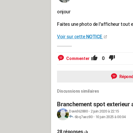
onjour
Faites une photo de l'afficheur tout e
Voir sur cette
NOTICE
0
Commenter
Répond
Discussions similaires
Branchement spot exterieur a
David62880
-
2 juin 2020 à 22:15
6bq7aez80
-
10 juin 2025 à 00:04
28 réponses