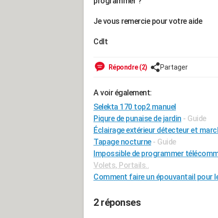
programmer ?
Je vous remercie pour votre aide
Cdlt
Répondre (2)
Partager
A voir également:
Selekta 170 top2 manuel
Piqure de punaise de jardin
- Guide
Éclairage extérieur détecteur et marc
Tapage nocturne
- Guide
Impossible de programmer télécomman
Volets, Portails..
Comment faire un épouvantail pour le
2 réponses