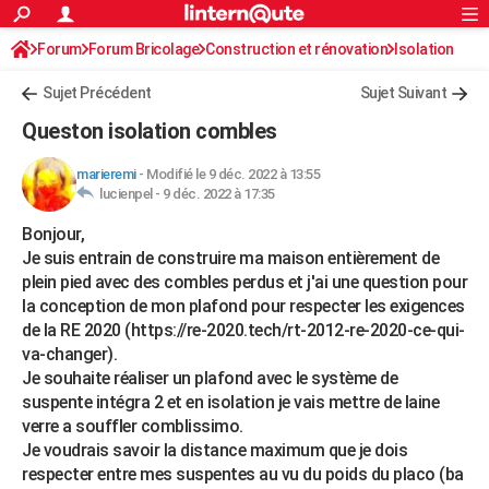
ACTUALITÉS
Forum
Forum Bricolage
Connexion
Construction et rénovation
S'inscrire
Isolation
Rechercher
Société
Education
Villes
Politique
Faits Divers
Monde
+
SPORT
Sujet Précédent
Sujet Suivant
Football
Cyclisme
Forum
Coupe du monde 2026
Tennis
Rugby
CULTURE
Queston isolation combles
TNT
Cinéma
Musique
Programme TV
Streaming
Sorties cinéma
+
FINANCE
marieremi
-
Modifié le 9 déc. 2022 à 13:55
lucienpel -
9 déc. 2022 à 17:35
Impôts
Immobilier
Banque
Crédit
Retraite
Epargne
Risques naturels par ville
Assurance
AUTO
Bonjour,
Réserver un essai
Berlines
Forum auto
Essais
Citadines
SUV
+
HIGH-TECH
Je suis entrain de construire ma maison entièrement de
plein pied avec des combles perdus et j'ai une question pour
Meilleur smartphone
Ordinateurs
Guide high-tech
Mobiles
Internet
Jeux vidéo
+
BRICOLAGE
la conception de mon plafond pour respecter les exigences
de la RE 2020 (https://re-2020.tech/rt-2012-re-2020-ce-qui-
Aménagement intérieur
Cuisine
Jardinage
+
Forum
Extérieur
Salle de bains
Rangement
WEEK-END
va-changer).
Escapades
Expositions
Week-end nature
Guides de France
Patrimoine
Musées
+
Je souhaite réaliser un plafond avec le système de
LIFESTYLE
suspente intégra 2 et en isolation je vais mettre de laine
Bien-être
Mode
+
Art de vivre
Loisirs
Modes de vie
verre a souffler comblissimo.
SANTE
Je voudrais savoir la distance maximum que je dois
Guide de la santé
Médicaments
+
Alimentation
Maladies
Sommeil
VOYAGE
respecter entre mes suspentes au vu du poids du placo (ba