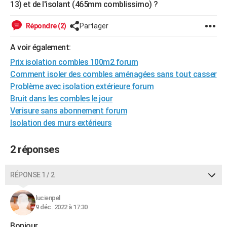
13) et de l'isolant (465mm comblissimo) ?
City break
Voyage de noces
Climat
Destinations
Voyage nature
Forum
+
PHOTO
Répondre (2)
Partager
GUIDES D'ACHAT
A voir également:
BONS PLANS
Prix isolation combles 100m2 forum
CARTE DE VOEUX
Comment isoler des combles aménagées sans tout casser
Problème avec isolation extérieure forum
Carte Bonne année
Carte Pâques
Carte de Noël
Carte Saint-Valentin
Carte d'anniversaire
DICTIONNAIRE
Bruit dans les combles le jour
Verisure sans abonnement forum
Biographies
Expressions
Dictionnaire
Citations
Proverbes
PROGRAMME TV
Isolation des murs extérieurs
COPAINS D'AVANT
2 réponses
Se connecter
Collèges
Universités
Service militaire
S'inscrire
Lycées
Primaires
Entreprises
Avis de recherche
AVIS DE DÉCÈS
RÉPONSE 1 / 2
FORUM
Lifestyle
Sport
Television
Cinema
Bricolage
Culture
Auto
Voyage
lucienpel
9 déc. 2022 à 17:30
Bonjour