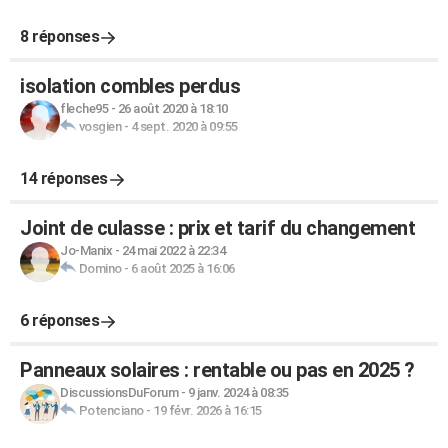
8 réponses
isolation combles perdus
fleche95
-
26 août 2020 à 18:10
vosgien
-
4 sept. 2020 à 09:55
14 réponses
Joint de culasse : prix et tarif du changement
Jo-Manix
-
24 mai 2022 à 22:34
Domino
-
6 août 2025 à 16:06
6 réponses
Panneaux solaires : rentable ou pas en 2025 ?
DiscussionsDuForum
-
9 janv. 2024 à 08:35
Potenciano
-
19 févr. 2026 à 16:15