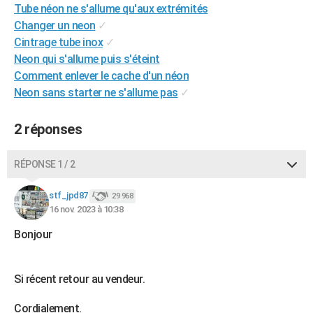
Tube néon ne s'allume qu'aux extrémités
City break
Voyage de noces
Climat
Destinations
Voyage nature
Forum
+
PHOTO
Changer un neon
✓
Cintrage tube inox
✓
GUIDES D'ACHAT
Neon qui s'allume puis s'éteint
BONS PLANS
Comment enlever le cache d'un néon
Neon sans starter ne s'allume pas
✓
CARTE DE VOEUX
Carte Bonne année
Carte Pâques
Carte de Noël
Carte Saint-Valentin
Carte d'anniversaire
2 réponses
DICTIONNAIRE
Biographies
Expressions
Dictionnaire
Citations
Proverbes
PROGRAMME TV
RÉPONSE 1 / 2
COPAINS D'AVANT
stf_jpd87
29 968
16 nov. 2023 à 10:38
Se connecter
Collèges
Universités
Service militaire
S'inscrire
Lycées
Primaires
Entreprises
Avis de recherche
AVIS DE DÉCÈS
Bonjour
FORUM
Lifestyle
Sport
Television
Cinema
Bricolage
Culture
Auto
Voyage
Si récent retour au vendeur.
Cordialement.