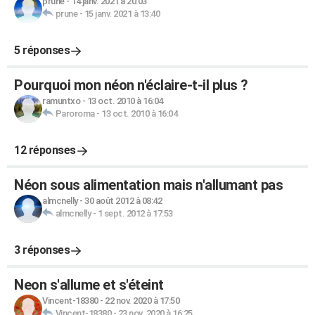
prune
-
14 janv. 2021 à 20:03
prune
-
15 janv. 2021 à 13:40
5 réponses
Pourquoi mon néon n'éclaire-t-il plus ?
ramuntxo
-
13 oct. 2010 à 16:04
Paroroma
-
13 oct. 2010 à 16:04
12 réponses
Néon sous alimentation mais n'allumant pas
almcnelly
-
30 août 2012 à 08:42
almcnelly
-
1 sept. 2012 à 17:53
3 réponses
Neon s'allume et s'éteint
Vincent-18380
-
22 nov. 2020 à 17:50
Vincent-18380
-
23 nov. 2020 à 16:25