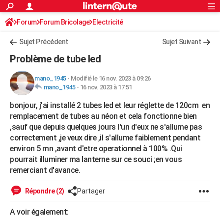
ACTUALITÉS
Forum
Forum Bricolage
Connexion
Electricité
S'inscrire
Rechercher
Société
Education
Villes
Politique
Faits Divers
Monde
+
SPORT
Sujet Précédent
Sujet Suivant
Football
Cyclisme
Forum
Coupe du monde 2026
Tennis
Rugby
CULTURE
Problème de tube led
TNT
Cinéma
Musique
Programme TV
Streaming
Sorties cinéma
+
FINANCE
mano_1945
-
Modifié le 16 nov. 2023 à 09:26
mano_1945
-
16 nov. 2023 à 17:51
Impôts
Immobilier
Banque
Crédit
Retraite
Epargne
Risques naturels par ville
Assurance
AUTO
bonjour, j'ai installé 2 tubes led et leur réglette de 120cm en
Réserver un essai
Berlines
Forum auto
Essais
Citadines
SUV
+
HIGH-TECH
remplacement de tubes au néon et cela fonctionne bien
,sauf que depuis quelques jours l'un d'eux ne s'allume pas
Meilleur smartphone
Ordinateurs
Guide high-tech
Mobiles
Internet
Jeux vidéo
+
BRICOLAGE
correctement ,je veux dire ,il s'allume faiblement pendant
environ 5 mn ,avant d'etre operationnel à 100% .Qui
Aménagement intérieur
Cuisine
Jardinage
+
Forum
Extérieur
Salle de bains
Rangement
WEEK-END
pourrait illuminer ma lanterne sur ce souci ;en vous
Escapades
Expositions
Week-end nature
Guides de France
Patrimoine
Musées
+
remerciant d'avance.
LIFESTYLE
Bien-être
Mode
+
Art de vivre
Loisirs
Modes de vie
Répondre (2)
Partager
SANTE
Guide de la santé
Médicaments
+
Alimentation
Maladies
Sommeil
A voir également:
VOYAGE