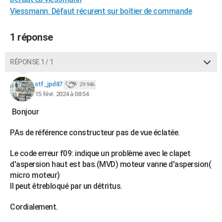
City break
Voyage de noces
Climat
Destinations
Voyage nature
Forum
+
Viessmann. Défaut récurent sur boîtier de commande
PHOTO
GUIDES D'ACHAT
1 réponse
BONS PLANS
RÉPONSE 1 / 1
CARTE DE VOEUX
stf_jpd87
29 946
Carte Bonne année
Carte Pâques
Carte de Noël
Carte Saint-Valentin
Carte d'anniversaire
DICTIONNAIRE
15 févr. 2024 à 08:54
Biographies
Expressions
Dictionnaire
Citations
Proverbes
Bonjour
PROGRAMME TV
PAs de référence constructeur pas de vue éclatée.
COPAINS D'AVANT
Se connecter
Collèges
Universités
Service militaire
S'inscrire
Lycées
Primaires
Entreprises
Avis de recherche
AVIS DE DÉCÈS
Le code erreur f09: indique un problème avec le clapet
d'aspersion haut est bas.(MVD) moteur vanne d'aspersion(
FORUM
micro moteur)
Il peut êtrebloqué par un détritus.
Lifestyle
Sport
Television
Cinema
Bricolage
Culture
Auto
Voyage
Cordialement.