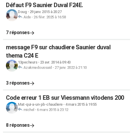
Défaut F9 Saunier Duval F24E.
Doug
-
29 janv. 2015 à 20:27
Aide
-
26 févr. 2025 à 16:58
7 réponses
message F9 sur chaudiere Saunier duval
thema C24 E
13pecheurs
-
23 avr. 2014 à 09:43
Azakmedoussaid
-
27 janv. 2022 à 21:10
3 réponses
Code erreur 1 EB sur Viessmann vitodens 200
Mat-qui-a-un-pb-chaudiere
-
4 mars 2015 à 19:55
michel
-
6 mars 2015 à 23:12
8 réponses