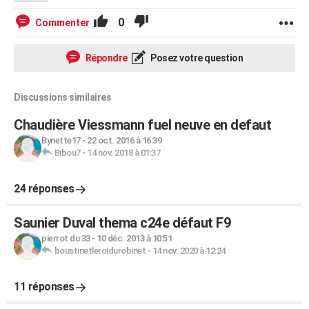
0
Commenter
Répondre
Posez votre question
Discussions similaires
Chaudière Viessmann fuel neuve en defaut
Bynette17
-
22 oct. 2016 à 16:39
Bibou7
-
14 nov. 2018 à 01:37
24 réponses
Saunier Duval thema c24e défaut F9
pierrot du 33
-
10 déc. 2013 à 10:51
boustinetleroidurobinet
-
14 nov. 2020 à 12:24
11 réponses