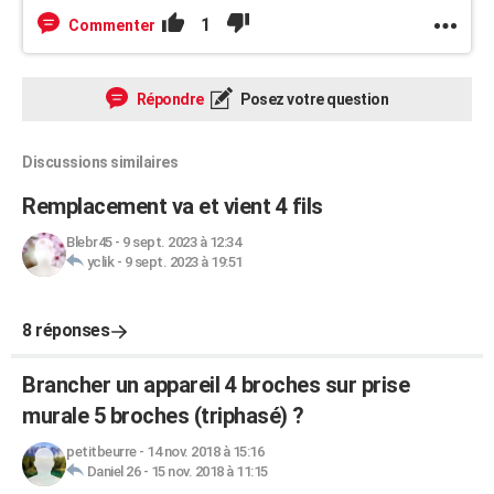
1
Commenter
Répondre
Posez votre question
Discussions similaires
Remplacement va et vient 4 fils
Blebr45
-
9 sept. 2023 à 12:34
yclik
-
9 sept. 2023 à 19:51
8 réponses
Brancher un appareil 4 broches sur prise
murale 5 broches (triphasé) ?
petitbeurre
-
14 nov. 2018 à 15:16
Daniel 26
-
15 nov. 2018 à 11:15