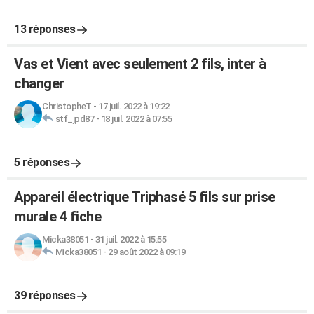
13 réponses
Vas et Vient avec seulement 2 fils, inter à
changer
ChristopheT
-
17 juil. 2022 à 19:22
stf_jpd87
-
18 juil. 2022 à 07:55
5 réponses
Appareil électrique Triphasé 5 fils sur prise
murale 4 fiche
Micka38051
-
31 juil. 2022 à 15:55
Micka38051
-
29 août 2022 à 09:19
39 réponses