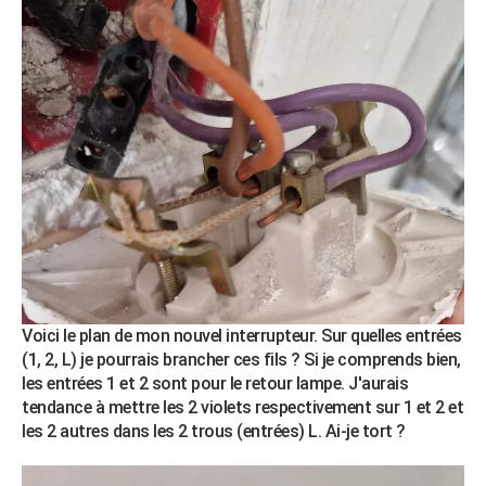
City break
Voyage de noces
Climat
Destinations
Voyage nature
Forum
+
PHOTO
GUIDES D'ACHAT
BONS PLANS
CARTE DE VOEUX
Carte Bonne année
Carte Pâques
Carte de Noël
Carte Saint-Valentin
Carte d'anniversaire
DICTIONNAIRE
Biographies
Expressions
Dictionnaire
Citations
Proverbes
PROGRAMME TV
COPAINS D'AVANT
Se connecter
Collèges
Universités
Service militaire
S'inscrire
Lycées
Primaires
Entreprises
Avis de recherche
AVIS DE DÉCÈS
Voici le plan de mon nouvel interrupteur. Sur quelles entrées
(1, 2, L) je pourrais brancher ces fils ? Si je comprends bien,
FORUM
les entrées 1 et 2 sont pour le retour lampe. J'aurais
tendance à mettre les 2 violets respectivement sur 1 et 2 et
Lifestyle
Sport
Television
Cinema
Bricolage
Culture
Auto
Voyage
les 2 autres dans les 2 trous (entrées) L. Ai-je tort ?