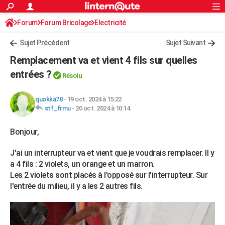
ACTUALITÉS
Forum
Forum Bricolage
Connexion
Electricité
S'inscrire
Rechercher
Société
Education
Villes
Politique
Faits Divers
Monde
+
SPORT
Sujet Précédent
Sujet Suivant
Football
Cyclisme
Forum
Coupe du monde 2026
Tennis
Rugby
CULTURE
Remplacement va et vient 4 fils sur quelles
TNT
Cinéma
Musique
Programme TV
Streaming
Sorties cinéma
+
entrées ?
FINANCE
Résolu
Impôts
Immobilier
Banque
Crédit
Retraite
Epargne
Risques naturels par ville
Assurance
AUTO
quokka78
-
19 oct. 2024 à 15:22
stf_frmu
-
20 oct. 2024 à 10:14
Réserver un essai
Berlines
Forum auto
Essais
Citadines
SUV
+
HIGH-TECH
Bonjour,
Meilleur smartphone
Ordinateurs
Guide high-tech
Mobiles
Internet
Jeux vidéo
+
BRICOLAGE
J'ai un interrupteur va et vient que je voudrais remplacer. Il y
Aménagement intérieur
Cuisine
Jardinage
+
Forum
Extérieur
Salle de bains
Rangement
WEEK-END
a 4 fils : 2 violets, un orange et un marron.
Escapades
Expositions
Week-end nature
Guides de France
Patrimoine
Musées
+
Les 2 violets sont placés à l'opposé sur l'interrupteur. Sur
LIFESTYLE
l'entrée du milieu, il y a les 2 autres fils.
Bien-être
Mode
+
Art de vivre
Loisirs
Modes de vie
SANTE
Guide de la santé
Médicaments
+
Alimentation
Maladies
Sommeil
VOYAGE