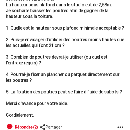
La hauteur sous plafond dans le studio est de 2,58m.
City break
Voyage de noces
Climat
Destinations
Voyage nature
Forum
+
PHOTO
Je souhaite baisser les poutres afin de gagner de la
hauteur sous la toiture.
GUIDES D'ACHAT
1: Quelle est la hauteur sous plafond minimale acceptable ?
BONS PLANS
2: Puis-je envisager d'utiliser des poutres moins hautes que
CARTE DE VOEUX
les actuelles qui font 21 cm ?
Carte Bonne année
Carte Pâques
Carte de Noël
Carte Saint-Valentin
Carte d'anniversaire
DICTIONNAIRE
3: Combien de poutres devrai-je utiliser (ou quel est
l'entraxe requis) ?
Biographies
Expressions
Dictionnaire
Citations
Proverbes
PROGRAMME TV
4: Pourrai-je fixer un plancher ou parquet directement sur
COPAINS D'AVANT
les poutres ?
Se connecter
Collèges
Universités
Service militaire
S'inscrire
Lycées
Primaires
Entreprises
Avis de recherche
AVIS DE DÉCÈS
5: La fixation des poutres peut se faire à l'aide de sabots ?
FORUM
Merci d'avance pour votre aide.
Lifestyle
Sport
Television
Cinema
Bricolage
Culture
Auto
Voyage
Cordialement.
Répondre (2)
Partager