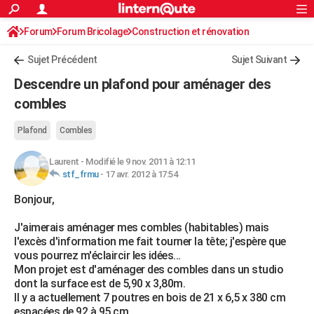
ACTUALITÉS
Forum
Forum Bricolage
Connexion
Construction et rénovation
S'inscrire
Rechercher
Société
Education
Villes
Politique
Faits Divers
Monde
+
SPORT
Charpente, toiture, combles
Sujet Précédent
Sujet Suivant
Football
Cyclisme
Forum
Coupe du monde 2026
Tennis
Rugby
CULTURE
Descendre un plafond pour aménager des
TNT
Cinéma
Musique
Programme TV
Streaming
Sorties cinéma
+
combles
FINANCE
Impôts
Immobilier
Banque
Crédit
Retraite
Epargne
Risques naturels par ville
Assurance
AUTO
Plafond
Combles
Réserver un essai
Berlines
Forum auto
Essais
Citadines
SUV
+
HIGH-TECH
Laurent
-
Modifié le 9 nov. 2011 à 12:11
stf_frmu
-
17 avr. 2012 à 17:54
Meilleur smartphone
Ordinateurs
Guide high-tech
Mobiles
Internet
Jeux vidéo
+
BRICOLAGE
Bonjour,
Aménagement intérieur
Cuisine
Jardinage
+
Forum
Extérieur
Salle de bains
Rangement
WEEK-END
J'aimerais aménager mes combles (habitables) mais
l'excès d'information me fait tourner la tête; j'espère que
Escapades
Expositions
Week-end nature
Guides de France
Patrimoine
Musées
+
LIFESTYLE
vous pourrez m'éclaircir les idées...
Mon projet est d'aménager des combles dans un studio
Bien-être
Mode
+
Art de vivre
Loisirs
Modes de vie
SANTE
dont la surface est de 5,90 x 3,80m.
Il y a actuellement 7 poutres en bois de 21 x 6,5 x 380 cm
Guide de la santé
Médicaments
+
Alimentation
Maladies
Sommeil
VOYAGE
espacées de 92 à 95 cm.