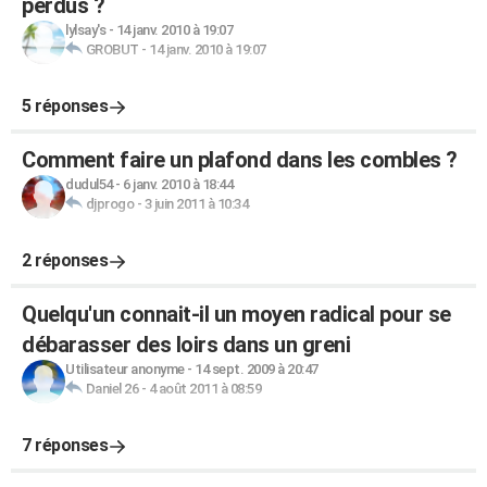
perdus ?
lylsay's
-
14 janv. 2010 à 19:07
GROBUT
-
14 janv. 2010 à 19:07
5 réponses
Comment faire un plafond dans les combles ?
dudul54
-
6 janv. 2010 à 18:44
djprogo
-
3 juin 2011 à 10:34
2 réponses
Quelqu'un connait-il un moyen radical pour se
débarasser des loirs dans un greni
Utilisateur anonyme
-
14 sept. 2009 à 20:47
Daniel 26
-
4 août 2011 à 08:59
7 réponses