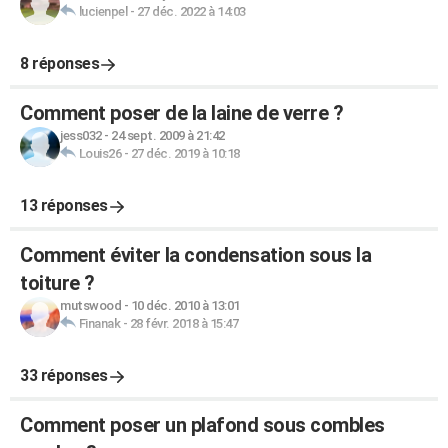
lucienpel
-
27 déc. 2022 à 14:03
8 réponses
Comment poser de la laine de verre ?
jess032
-
24 sept. 2009 à 21:42
Louis26
-
27 déc. 2019 à 10:18
13 réponses
Comment éviter la condensation sous la
toiture ?
mutswood
-
10 déc. 2010 à 13:01
Finanak
-
28 févr. 2018 à 15:47
33 réponses
Comment poser un plafond sous combles