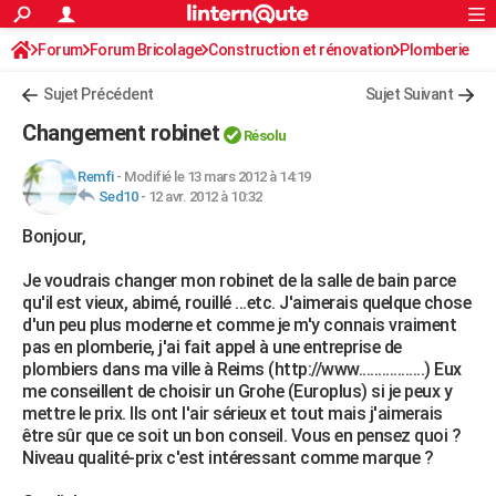
ACTUALITÉS
Forum
Forum Bricolage
Connexion
Construction et rénovation
S'inscrire
Plomberie
Rechercher
Société
Education
Villes
Politique
Faits Divers
Monde
+
SPORT
Sujet Précédent
Sujet Suivant
Football
Cyclisme
Forum
Coupe du monde 2026
Tennis
Rugby
CULTURE
Changement robinet
Résolu
TNT
Cinéma
Musique
Programme TV
Streaming
Sorties cinéma
+
FINANCE
Remfi
-
Modifié le 13 mars 2012 à 14:19
Sed10
-
12 avr. 2012 à 10:32
Impôts
Immobilier
Banque
Crédit
Retraite
Epargne
Risques naturels par ville
Assurance
AUTO
Bonjour,
Réserver un essai
Berlines
Forum auto
Essais
Citadines
SUV
+
HIGH-TECH
Je voudrais changer mon robinet de la salle de bain parce
Meilleur smartphone
Ordinateurs
Guide high-tech
Mobiles
Internet
Jeux vidéo
+
BRICOLAGE
qu'il est vieux, abimé, rouillé ...etc. J'aimerais quelque chose
d'un peu plus moderne et comme je m'y connais vraiment
Aménagement intérieur
Cuisine
Jardinage
+
Forum
Extérieur
Salle de bains
Rangement
WEEK-END
pas en plomberie, j'ai fait appel à une entreprise de
plombiers dans ma ville à Reims (http://www.................) Eux
Escapades
Expositions
Week-end nature
Guides de France
Patrimoine
Musées
+
LIFESTYLE
me conseillent de choisir un Grohe (Europlus) si je peux y
mettre le prix. Ils ont l'air sérieux et tout mais j'aimerais
Bien-être
Mode
+
Art de vivre
Loisirs
Modes de vie
SANTE
être sûr que ce soit un bon conseil. Vous en pensez quoi ?
Niveau qualité-prix c'est intéressant comme marque ?
Guide de la santé
Médicaments
+
Alimentation
Maladies
Sommeil
VOYAGE