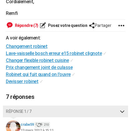
Cordialement,
City break
Voyage de noces
Climat
Destinations
Voyage nature
Forum
+
PHOTO
Remfi
GUIDES D'ACHAT
Répondre (7)
Posez votre question
Partager
BONS PLANS
A voir également:
CARTE DE VOEUX
Changement robinet
Carte Bonne année
Carte Pâques
Carte de Noël
Carte Saint-Valentin
Carte d'anniversaire
Lave-vaisselle bosch erreur e15 robinet clignote
✓
DICTIONNAIRE
Changer flexible robinet cuisine
✓
Biographies
Expressions
Dictionnaire
Citations
Proverbes
PROGRAMME TV
Prix changement joint de culasse
Robinet qui fuit quand on l'ouvre
✓
COPAINS D'AVANT
Devisser robinet
✓
Se connecter
Collèges
Universités
Service militaire
S'inscrire
Lycées
Primaires
Entreprises
Avis de recherche
AVIS DE DÉCÈS
7 réponses
FORUM
RÉPONSE 1 / 7
Lifestyle
Sport
Television
Cinema
Bricolage
Culture
Auto
Voyage
crabe59
210
13 mars 2012 à 15:11