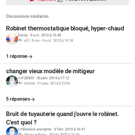
Discussions similaires
Robinet thermostatique bloqué, hyper-chaud
berny
-
9 oct. 2012 à 15:49
stf_frmu
-
9 oct. 2012 à 16:18
1 réponse
changer vieux modèle de mitigeur
tof28500
-
20 janv. 2014 à 17:12
michel
-
31 janv. 2014 à 22:59
5 réponses
Bruit de tuyauterie quand j'ouvre le robinet.
C'est quoi ?
Utilisateur anonyme
-
3 févr. 2010 à 16:41
Alicecaglisse
-
29 juin 2025 à 16:26